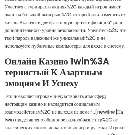
Участвуя а турнирах и акциях%2C каждый игрок имеет
шанс на большой выигрыш%2C который или изменить их
жизнь. Включите двухфакторную аутентификацию” „дли
дополнительного уровня безопасности. Убедитесь%2C что
твой пароль надежный же уникальный%2C и не
используйте публичные компьютеры для входа в систему.
Онлайн Казино 1win%3A
тернистый К Азартным
эмоциям И Успеху
Это позволяет игрокам почувствовать атмосферу
настоящим казино и насладиться социальным
взаимодействием%2C не выходя из дома.” „[newline]На
1win представлено обширное разнообразие игр%2C от
классических слотов до карточных игр и рулетки. Игроки