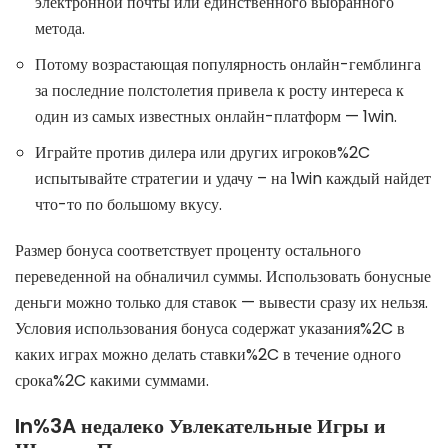
электронной почты или единственного выбранного
метода.
Потому возрастающая популярность онлайн-гемблинга
за последние полстолетия привела к росту интереса к
один из самых известных онлайн-платформ — 1win.
Играйте против дилера или других игроков%2C
испытывайте стратегии и удачу – на 1win каждый найдет
что-то по большому вкусу.
Размер бонуса соответствует проценту остального
переведенной на обналичил суммы. Использовать бонусные
деньги можно только для ставок — вывести сразу их нельзя.
Условия использования бонуса содержат указания%2C в
каких играх можно делать ставки%2C в течение одного
срока%2C какими суммами.
In%3A недалеко Увлекательные Игры и