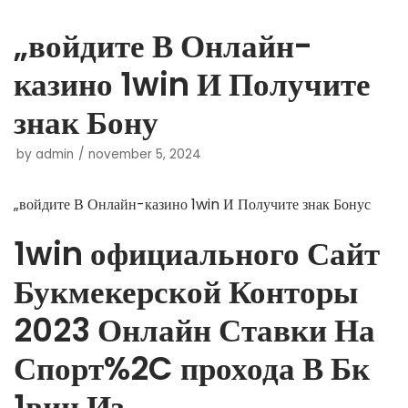
„войдите В Онлайн-
Skip
казино 1win И Получите
to
content
знак Бону
by
admin
november 5, 2024
„войдите В Онлайн-казино 1win И Получите знак Бонус
1win официального Сайт
Букмекерской Конторы
2023 Онлайн Ставки На
Спорт%2C прохода В Бк
1вин Из