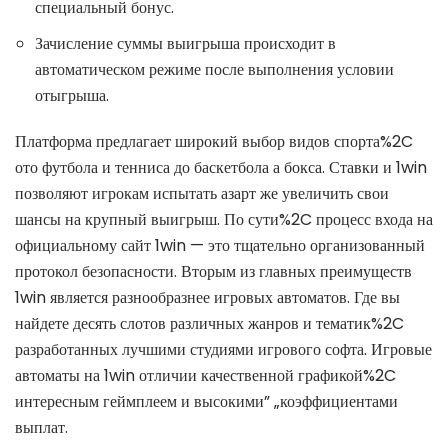
специальный бонус.
Зачисление суммы выигрыша происходит в
автоматическом режиме после выполнения условии
отыгрыша.
Платформа предлагает широкий выбор видов спорта%2C
ото футбола и тенниса до баскетбола а бокса. Ставки и 1win
позволяют игрокам испытать азарт же увеличить свои
шансы на крупный выигрыш. По сути%2C процесс входа на
официальному сайт 1win — это тщательно организованный
протокол безопасности. Вторым из главных преимуществ
1win является разнообразнее игровых автоматов. Где вы
найдете десять слотов различных жанров и тематик%2C
разработанных лучшими студиями игрового софта. Игровые
автоматы на 1win отличии качественной графикой%2C
интересным геймплеем и высокими” „коэффициентами
выплат.