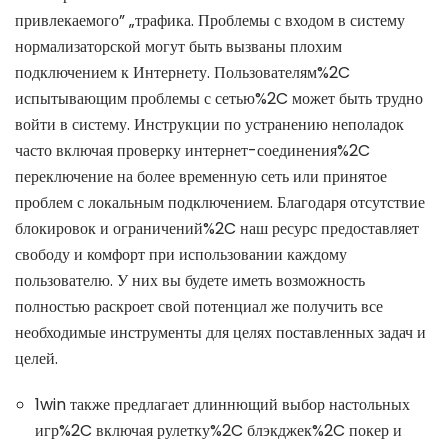
привлекаемого” „трафика. Проблемы с входом в систему
нормализаторской могут быть вызваны плохим
подключением к Интернету. Пользователям%2C
испытывающим проблемы с сетью%2C может быть трудно
войти в систему. Инструкции по устранению неполадок
часто включая проверку интернет-соединения%2C
переключение на более временную сеть или принятое
проблем с локальным подключением. Благодаря отсутствие
блокировок и ограничений%2C наш ресурс предоставляет
свободу и комфорт при использовании каждому
пользователю. У них вы будете иметь возможность
полностью раскроет свой потенциал же получить все
необходимые инструменты для целях поставленных задач и
целей.
1win также предлагает длиннющий выбор настольных
игр%2C включая рулетку%2C блэкджек%2C покер и