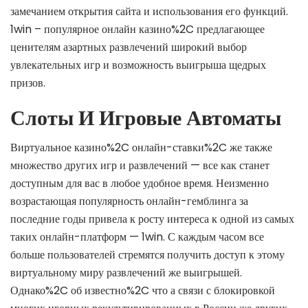
замечанием открытия сайта и использования его функций.
1win – популярное онлайн казино%2C предлагающее
ценителям азартных развлечений широкий выбор
увлекательных игр и возможность выигрыша щедрых
призов.
Слоты И Игровые Автоматы
Виртуальное казино%2C онлайн-ставки%2C же также
множество других игр и развлечений — все как станет
доступным для вас в любое удобное время. Неизменно
возрастающая популярность онлайн-гемблинга за
последние годы привела к росту интереса к одной из самых
таких онлайн-платформ — 1win. С каждым часом все
больше пользователей стремятся получить доступ к этому
виртуальному миру развлечений же выигрышей.
Однако%2C об известно%2C что а связи с блокировкой