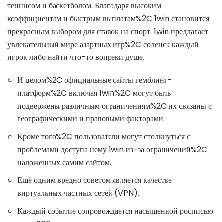
теннисом и баскетболом. Благодаря высоким
коэффициентам и быстрым выплатам%2C 1win становится
прекрасным выбором для ставок на спорт. 1win предлагает
увлекательный мире азартных игр%2C соленск каждый
игрок либо найти что-то вопреки душе.
И целом%2C официальные сайты гемблинг-
платформ%2C включая 1win%2C могут быть
подвержены различным ограничениям%2C их связаны с
географическими и правовыми факторами.
Кроме того%2C пользователи могут столкнуться с
проблемами доступа нему 1win из-за ограничений%2C
наложенных самим сайтом.
Ещё одним вредно советом является качестве
виртуальных частных сетей (VPN).
Каждый событие сопровождается насыщенной росписью