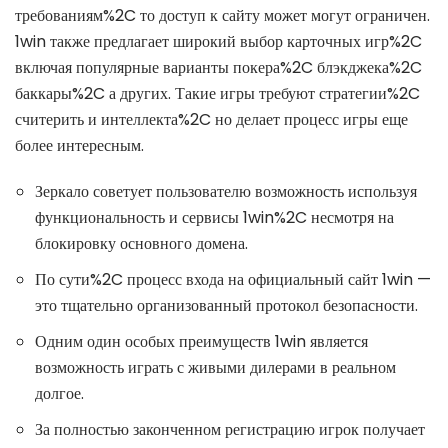
требованиям%2C то доступ к сайту может могут ограничен.
1win также предлагает широкий выбор карточных игр%2C
включая популярные варианты покера%2C блэкджека%2C
баккары%2C а других. Такие игры требуют стратегии%2C
считерить и интеллекта%2C но делает процесс игры еще
более интересным.
Зеркало советует пользователю возможность используя
функциональность и сервисы 1win%2C несмотря на
блокировку основного домена.
По сути%2C процесс входа на официальный сайт 1win —
это тщательно организованный протокол безопасности.
Одним один особых преимуществ 1win является
возможность играть с живыми дилерами в реальном
долгое.
За полностью законченном регистрацию игрок получает