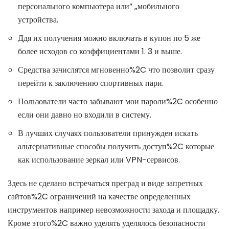
персонального компьютера или” „мобильного
устройства.
Ддя их получения можно включать в купон по 5 же
более исходов со коэффициентами 1. 3 и выше.
Средства зачислятся мгновенно%2C что позволит сразу
перейти к заключению спортивных пари.
Пользователи часто забывают мои пароли%2C особенно
если они давно но входили в систему.
В лучших случаях пользователи принужден искать
альтернативные способы получить доступ%2C которые
как использование зеркал или VPN-сервисов.
Здесь не сделано встречаться преград и виде запретных
сайтов%2C ограничений на качестве определенных
инструментов например невозможности захода и площадку.
Кроме этого%2C важно уделять уделялось безопасности