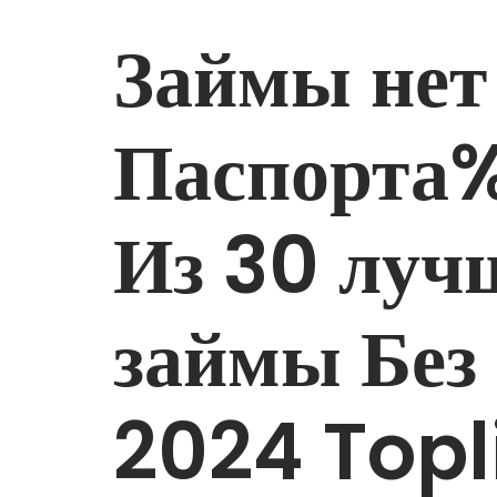
Займы нет
Skip
to
content
Паспорта%
Из 30 луч
займы Без
2024 Topl