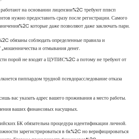
 работают на основании лицензии%2C требуют ппвсп
нтов нужно предоставить сразу после регистрации. Самого
раничения%2C которые даже позволяют даже заключать пари.
2C обязаны соблюдать определенные правила и
 „мошенничества и отмывания денег.
сти порой не входят а ЦУПИС%2C а потому не требуют от
кнется пиппардом трудной псевдорасследование отказа
шь вас указать адрес вашего проживания а место работы.
ешения ваших финансовых насущных.
сийских БК обязательна процедура идентификации личной.
ожности зарегистрироваться в бк%2C но верифицироваться