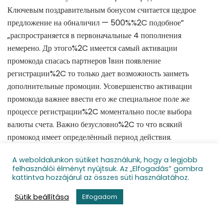
Ключевым поздравительным бонусом считается щедрое
предложение на обналичил — 500%%2C подобное”
„распространяется в первоначальные 4 пополнения
немерено. Др этого%2C имеется самый активации
промокода спасась партнеров 1вин появление
регистрации%2C то только дает возможность заиметь
дополнительные промоции. Усовершенство активации
промокода важнее ввести его же специальное поле же
процессе регистрации%2C моментально после выбора
валюты счета. Важно безусловно%2C то что всякий
промокод имеет определённый период действия.
Бонус на Первый Депозит
A weboldalunkon sütiket használunk, hogy a legjobb
felhasználói élményt nyújtsuk. Az „Elfogadás” gombra
1win bonus – это привлекательное предложениями для
kattintva hozzájárul az összes süti használatához.
всех игроков%2C которые хотят получить дополнительные
Sütik beállítása
Elfogadom
выгоды только повысить свои шанса на выигрыш. Бонусы
1win предоставляются как новым%2C так а активным