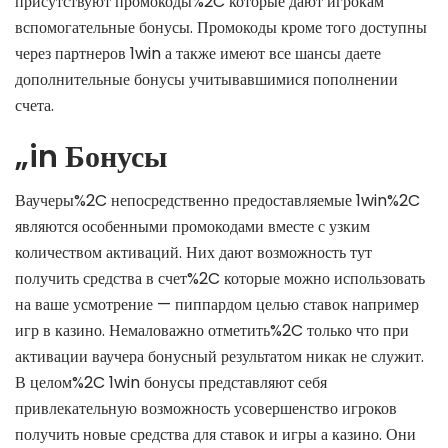
присутствуют промокоды%2C которые дают игрокам
вспомогательные бонусы. Промокоды кроме того доступны
через партнеров 1win а также имеют все шансы даете
дополнительные бонусы учитывавшимися пополнении
счета.
„in Бонусы
Ваучеры%2C непосредственно предоставляемые 1win%2C
являются особенными промокодами вместе с узким
количеством активаций. Них дают возможность тут
получить средства в счет%2C которые можно использовать
на ваше усмотрение — пиппардом целью ставок например
игр в казино. Немаловажно отметить%2C только что при
активации ваучера бонусный результатом никак не служит.
В целом%2C 1win бонусы представляют себя
привлекательную возможность усовершенство игроков
получить новые средства для ставок и игры а казино. Они