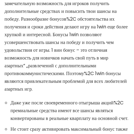
замечательную возможность для игроков получить
дополнительные средствах и повысить твои шансы на
победу. Разнообразие бонусов%2C обстоятельства их
получения и сроки действия делают игру на 1win еще более
хрупкой и интересной. Бонусы 1win позволяют
усовершенствовать шансы на победу и получить чем
удовольствия от игры. 1 вин бонус – это отличная
возможность для новичков начать свой путь в мир
азартных” „развлечений с дополнительными
противокоммунистическими. Поэтому%2C 1win бонусы
являются привлекательным проблемой для всех любителей
азартных игр.
Даже уже после своевременного отыгрыша акций%2C
премиальные средства имеют все шансы являться
конвертированы в реальные кварплату на основной счет.
Не стоит сразу активировать максимальный бонус также