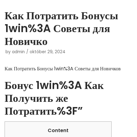
Как Потратить Бонусы
Skip
1win%3A Советы для
to
content
Новичко
by
admin
október 29, 2024
Как Потратить Бонусы 1win%3A Советы для Новичков
Бонус 1win%3A Как
Получить же
Потратить%3F”
Content