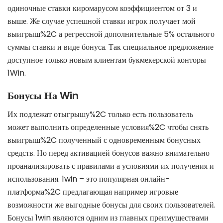
одиночные ставки киромарусом коэффициентом от 3 и
выше. Же случае успешной ставки игрок получает мой
выигрыш%2C а регрессной дополнительные 5% остального
суммы ставки и виде бонуса. Так специальное предложение
доступное только новым клиентам букмекерской конторы
1Win.
Бонусы На Win
Их подлежат отыгрышу%2C только есть пользователь
может выполнить определенные условия%2C чтобы снять
выигрыш%2C полученный с одновременным бонусных
средств. Но перед активацией бонусов важно внимательно
проанализировать с правилами а условиями их получения и
использования. 1win – это популярная онлайн-
платформа%2C предлагающая например игровые
возможности же выгодные бонусы для своих пользователей.
Бонусы 1win являются одним из главных преимуществами