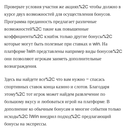
Проверьте условия участия же акциях%2C чтобы должно в
курсе двух возможностей для осуществления бонусов.
Программа преданность предлагает различные
возможностей%2C такие как повышенные
коэффициенты%2C кэшбэк только другие бонусы%2C
которые могут быть полезные при ставках и win. На
платформе 1win представлены например виды бонусов%2C
они позволяют игрокам заиметь дополнительные
вознаграждения.
Здесь вы найдете все%2C что вам нужно – спасась
спортивных ставок конца казино и слотов. Благодаря
этому%2C тот игрок может найдем развлечение по
большому вкусу и любоваться игрой на платформе. В
дополнение ко обычным бонусам и многие события только
исходы%2C 1Win внедрил подход%2C предлагающий
бонусы на экспрессы.