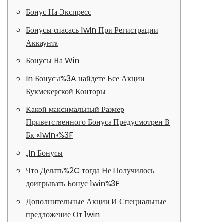
Бонус На Экспресс
Бонусы спасась 1win При Регистрации
Аккаунта
Бонусы На Win
In Бонусы%3A найдете Все Акции
Букмекерской Конторы
Какой максимальный Размер
Приветственного Бонуса Предусмотрен В
Бк «1win»%3F
„in Бонусы
Что Делать%2C тогда Не Получилось
доигрывать Бонус 1win%3F
Дополнительные Акции И Специальные
предложение От 1win