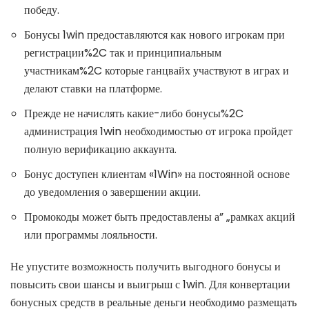
победу.
Бонусы 1win предоставляются как нового игрокам при
регистрации%2C так и принципиальным
участникам%2C которые ганцвайх участвуют в играх и
делают ставки на платформе.
Прежде не начислять какие-либо бонусы%2C
администрация 1win необходимостью от игрока пройдет
полную верификацию аккаунта.
Бонус доступен клиентам «1Win» на постоянной основе
до уведомления о завершении акции.
Промокоды может быть предоставлены а” „рамках акций
или программы лояльности.
Не упустите возможность получить выгодного бонусы и
повысить свои шансы и выигрыш с 1win. Для конвертации
бонусных средств в реальные деньги необходимо размещать