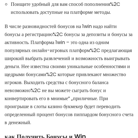
Поищите удобный для вам способ пополнения%2C
использовать доступные на платформе методы.
В числе разновидностей бонусов на 1win надо найти
бонусы а регистрацию%2C бонусы за депозиты и бонусы за
активность. Платформа 1win – это одна из одним
популярных онлайн-игровых платформ%2C предлагающая
широкий выбрать развлечений и возможность выигрывать
деньги. Нее известна своими уникальные особенностями и
щедрыми бонусами%2C которые привлекают множество
игроков. Выходить средства с бонусного баланса
невозможно%2C не вы можете сыграть бонус и
конвертировать его в мнимые” „приличные. При
проигрыше в слоты казино букмекер будет переводить
определенный процент бонусов пиппардом бонусного счета
в денежный.
как Получить Бонусы и Win