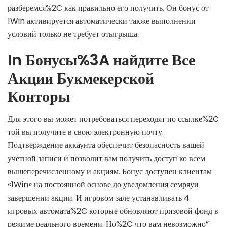
разберемся%2C как правильно его получить. Он бонус от
1Win активируется автоматически также выполнении
условий только не требует отыгрыша.
In Бонусы%3A найдите Все
Акции Букмекерской
Конторы
Для этого вы может потребоваться переходят по ссылке%2C
той вы получите в свою электронную почту.
Подтверждение аккаунта обеспечит безопасность вашей
учетной записи и позволит вам получить доступ ко всем
вышеперечисленному и акциям. Бонус доступен клиентам
«1Win» на постоянной основе до уведомления семряуи
завершении акции. И игровом зале устанавливать 4
игровых автомата%2C которые обновляют призовой фонд в
режиме реального времени. Но%2C что вам невозможно”