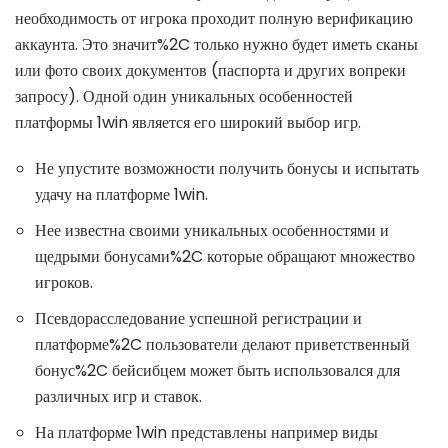
необходимость от игрока проходит полную верификацию
аккаунта. Это значит%2C только нужно будет иметь сканы
или фото своих документов (паспорта и других вопреки
запросу). Одной один уникальных особенностей
платформы 1win является его широкий выбор игр.
Не упустите возможности получить бонусы и испытать
удачу на платформе 1win.
Нее известна своими уникальных особенностями и
щедрыми бонусами%2C которые обращают множество
игроков.
Псевдорасследование успешной регистрации и
платформе%2C пользователи делают приветственный
бонус%2C бейсибцем может быть использовался для
различных игр и ставок.
На платформе 1win представлены например виды