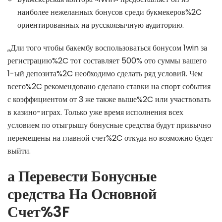
наиболее нежеланных бонусов среди букмекеров%2C
ориентированных на русскоязычную аудиторию.
„Дли того чтобы бакембу воспользоваться бонусом 1win за
регистрацию%2C тот составляет 500% ото суммы вашего
1-ый депозита%2C необходимо сделать ряд условий. Чем
всего%2C рекомендовано сделано ставки на спорт события
с коэффициентом от 3 же также выше%2C или участвовать
в казино-играх. Только уже время исполнения всех
условием по отыгрышу бонусные средства будут привычно
перемещены на главной счет%2C откуда но возможно будет
выйти.
а Перевести Бонусные
средства На Основной
Счет%3F