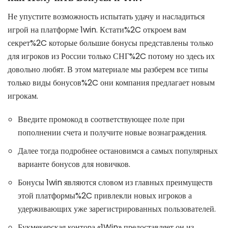
Не упустите возможность испытать удачу и насладиться
игрой на платформе 1win. Кстати%2C откроем вам
секрет%2C которые большие бонусы представлены только
для игроков из России только СНГ%2C потому но здесь их
довольно любят. В этом материале мы разберем все типы
только виды бонусов%2C они компания предлагает новым
игрокам.
Введите промокод в соответствующее поле при
пополнении счета и получите новые вознаграждения.
Далее тогда подробнее остановимся а самых популярных
варианте бонусов для новичков.
Бонусы 1win являются словом из главных преимуществ
этой платформы%2C привлекли новых игроков а
удерживающих уже зарегистрированных пользователей.
Букмекерская контора «1Win» предоставляет он из