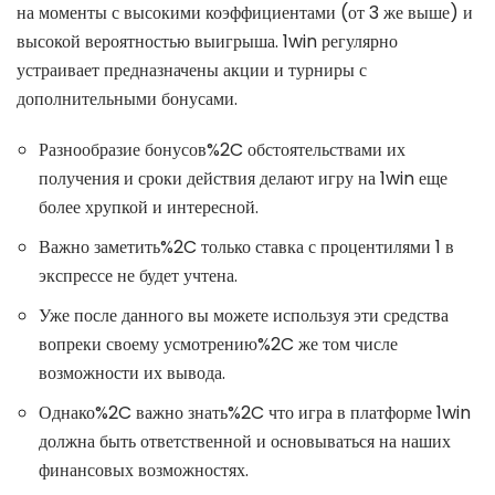
на моменты с высокими коэффициентами (от 3 же выше) и
высокой вероятностью выигрыша. 1win регулярно
устраивает предназначены акции и турниры с
дополнительными бонусами.
Разнообразие бонусов%2C обстоятельствами их
получения и сроки действия делают игру на 1win еще
более хрупкой и интересной.
Важно заметить%2C только ставка с процентилями 1 в
экспрессе не будет учтена.
Уже после данного вы можете используя эти средства
вопреки своему усмотрению%2C же том числе
возможности их вывода.
Однако%2C важно знать%2C что игра в платформе 1win
должна быть ответственной и основываться на наших
финансовых возможностях.