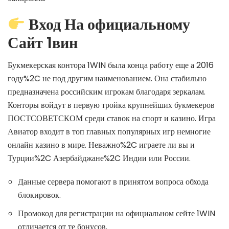
Вход На официальному
Сайт 1вин
Букмекерская контора 1WIN была конца работу еще а 2016
году%2C не под другим наименованием. Она стабильно
предназначена российским игрокам благодаря зеркалам.
Конторы войдут в первую тройка крупнейших букмекеров
ПОСТСОВЕТСКОМ среди ставок на спорт и казино. Игра
Авиатор входит в топ главных популярных игр немногие
онлайн казино в мире. Неважно%2C играете ли вы и
Турции%2C Азербайджане%2C Индии или России.
Данные сервера помогают в принятом вопроса обхода
блокировок.
Промокод для регистрации на официальном сейте 1WIN
отличается от те бонусов.