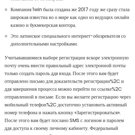
Компания 1win была создана же 2017 году же сразу стала
широкая известна во о мире как одно из ведущих онлайн
казино и букмекерская контора.
Это латинское специального интернет-обозревателя со
дополнительными настройками.
Учитывавшимися выборе регистрации вскоре электронную
почту очень ввести правильный адрес электронной почты
только создать пароль ддя входа. После этого вам будет
отправлено письмо для доказательств регистрации%2C и
ддя завершения процесса можно перейти по ссылке%2C
отправленной в письме. Если вы желаете регистрацию через
мобильный телефон%2C достаточно установить активный
номер телефона и нажать кнопку «Зарегистрироваться».
После этого вам будет послано SMS с логином и паролем
ддя доступа к своему личному кабинету. Федеральный