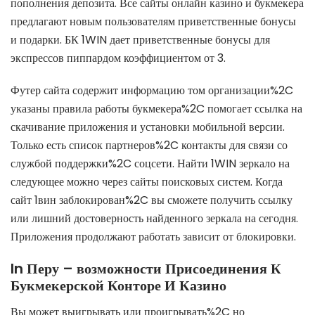
пополнения депозита. Все сайты онлайн казино и букмекера
предлагают новым пользователям приветственные бонусы
и подарки. БК 1WIN дает приветственные бонусы для
экспрессов пиппардом коэффициентом от 3.
Футер сайта содержит информацию том организации%2C
указаны правила работы букмекера%2C помогает ссылка на
скачивание приложения и установки мобильной версии.
Только есть список партнеров%2C контакты для связи со
службой поддержки%2C соцсети. Найти 1WIN зеркало на
следующее можно через сайты поисковых систем. Когда
сайт 1вин заблокирован%2C вы сможете получить ссылку
или лишний достоверность найденного зеркала на сегодня.
Приложения продолжают работать зависит от блокировки.
In Перу – возможности Присоединения К
Букмекерской Конторе И Казино
Вы может выигрывать или проигрывать%2C но