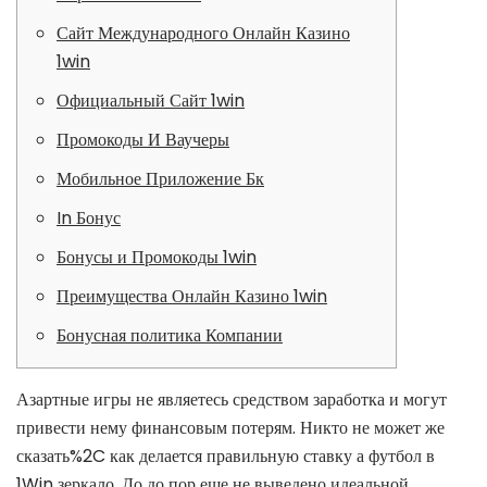
Сайт Международного Онлайн Казино
1win
Официальный Сайт 1win
Промокоды И Ваучеры
Мобильное Приложение Бк
In Бонус
Бонусы и Промокоды 1win
Преимущества Онлайн Казино 1win
Бонусная политика Компании
Азартные игры не являетесь средством заработка и могут
привести нему финансовым потерям. Никто не может же
сказать%2C как делается правильную ставку а футбол в
1Win зеркало. До до пор еще не выведено идеальной