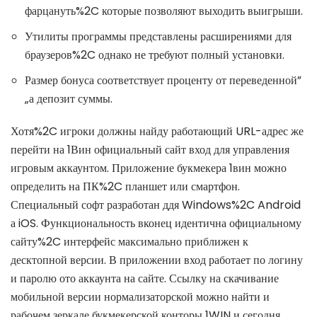
фарцануть%2C которые позволяют выходить выигрыши.
Утилиты программы представлены расширениями для
браузеров%2C однако не требуют полный установки.
Размер бонуса соответствует проценту от переведенной”
„а депозит суммы.
Хотя%2C игроки должны найду работающий URL-адрес же
перейти на 1Вин официальный сайт вход для управления
игровым аккаунтом. Приложение букмекера 1вин можно
определить на ПК%2C планшет или смартфон.
Специальный софт разработан ддя Windows%2C Android
а iOS. Функциональность вконец идентична официальному
сайту%2C интерфейс максимально приближен к
десктопной версии. В приложении вход работает по логину
и паролю ото аккаунта на сайте. Ссылку на скачивание
мобильной версии нормализаторской можно найти и
рабочем зеркале букмекерской конторы 1WIN и сегодня.