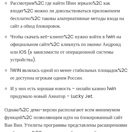
Рассмотрим%2C где найти 1Вин зеркало%2C как
входят%2C можно ли довольствоваться приложением
бесплатно%2C таковы альтернативные методы входа на
сайт а обход блокировок.
Чтобы скачать веб-клиент%2C нужно войти в 1win на
официальном сайте%2C кликнуть по иконке Андроид
или iOS (в зависимости от операционной системы
устройства).
1WIN являлась одной из менее стабильных площадок%2C
ее доступна игрокам одним России.
И у них есть хорошая новость – онлайн казино 1win
придумало новый Авиатор – Lucky Jet.
Однако%2C демо-версии располагают всем минимумом
функций%2C позволяющим идти на блокированный сайт
Ван Вин. Утилиты программы представлены расширениями