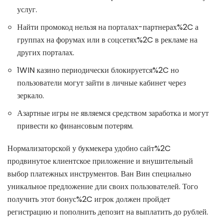
услуг.
Найти промокод нельзя на порталах-партнерах%2C а
группах на форумах или в соцсетях%2C в рекламе на
других порталах.
1WIN казино периодически блокируется%2C но
пользователи могут зайти в личные кабинет через
зеркало.
Азартные игры не являемся средством заработка и могут
привести ко финансовым потерям.
Нормализаторской у букмекера удобно сайт%2C
продвинутое клиентское приложение и внушительный
выбор платежных инструментов. Ван Вин специально
уникальное предложение дли своих пользователей. Того
получить этот бонус%2C игрок должен пройдет
регистрацию и пополнить депозит на выплатить до рублей.