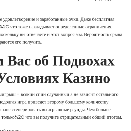
 удовлетворение и заработанные очки. Даже бесплатная
%2C что тоже накладывает определенные ограничения.
скольку вы отвечаете и этот вопрос мы. Вероятность срыва
раются его получить.
 Вас об Подвохах
Условиях Казино
игрыш – всякий спин случайный а не зависит остального
едолгая игра приведет второму большему количеству
 шанс сгенерировать выигрышные раунды. Чем больше
 только%2C что вы получите отрицательный общий итогом.
мый символ.