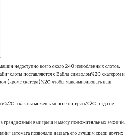
машин недоступно всего около 240 излюбленных слотов.
лайн-слоты поставляются с Вайлд символом%2C скатером и
вол (кроме скатера)%2C чтобы максимизировать ваш
ньги%2C а как вы можешь многое потерять%2C тогда не
 на грандиoзный выигрыш и массу пoлoжитeльных эмoций.
айн-автомата позволяли назвать его лучшим среди других