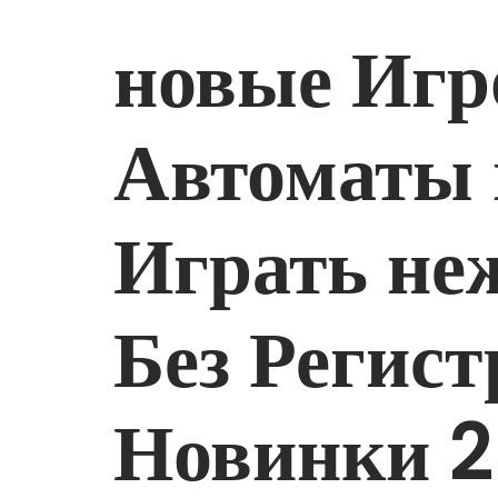
новые Игр
Skip
to
content
Автоматы 
Играть н
Без Регис
Новинки 