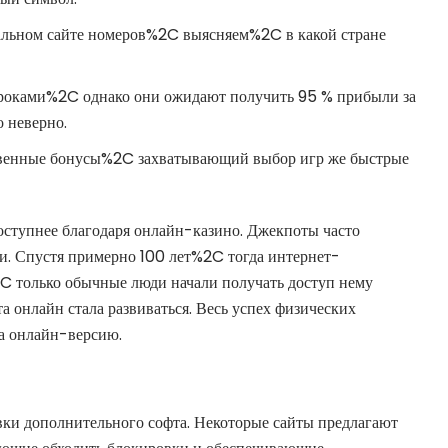
альном сайте номеров%2C выясняем%2C в какой стране
гроками%2C однако они ожидают получить 95 % прибыли за
 неверно.
твенные бонусы%2C захватывающий выбор игр же быстрые
оступнее благодаря онлайн-казино. Джекпоты часто
и. Спустя примерно 100 лет%2C тогда интернет-
C только обычные люди начали получать доступ нему
 онлайн стала развиваться. Весь успех физических
а онлайн-версию.
вки дополнительного софта. Некоторые сайты предлагают