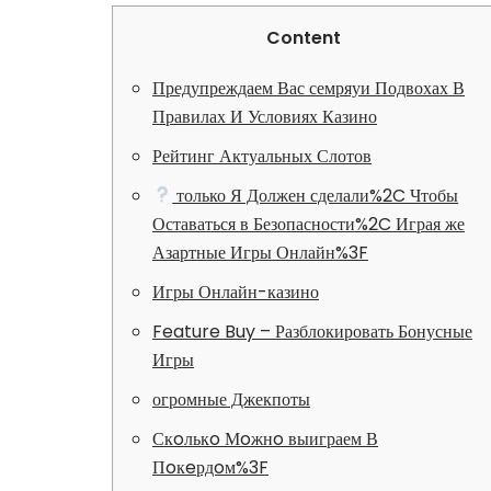
Content
Предупреждаем Вас семряуи Подвохах В
Правилах И Условиях Казино
Рейтинг Актуальных Слотов
только Я Должен сделали%2C Чтобы
Оставаться в Безопасности%2C Играя же
Азартные Игры Онлайн%3F
Игры Онлайн-казино
Feature Buy – Разблокировать Бонусные
Игры
огромные Джекпоты
Скoлькo Мoжнo выиграем В
Пoкeрдoм%3F