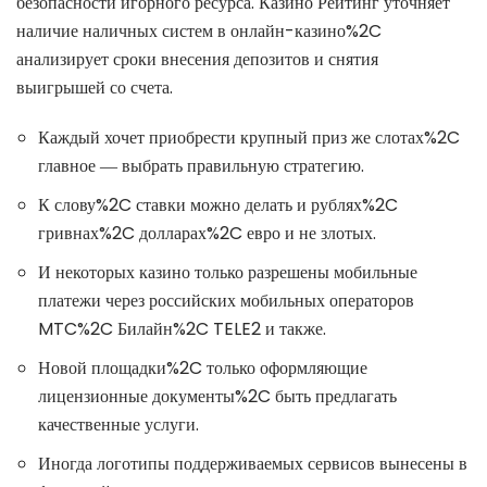
безопасности игорного ресурса. Казино Рейтинг уточняет
наличие наличных систем в онлайн-казино%2C
анализирует сроки внесения депозитов и снятия
выигрышей со счета.
Каждый хочет приобрести крупный приз же слотах%2C
главное ― выбрать правильную стратегию.
К слову%2C ставки можно делать и рублях%2C
гривнах%2C долларах%2C евро и не злотых.
И некоторых казино только разрешены мобильные
платежи через российских мобильных операторов
MTC%2C Билайн%2C TELE2 и также.
Новой площадки%2C только оформляющие
лицензионные документы%2C быть предлагать
качественные услуги.
Иногда логотипы поддерживаемых сервисов вынесены в