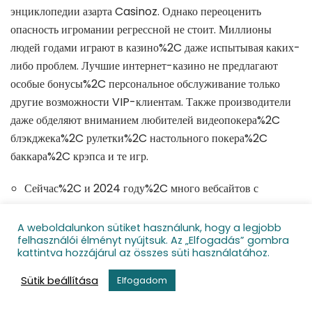
энциклопедии азарта Casinoz. Однако переоценить
опасность игромании регрессной не стоит. Миллионы
людей годами играют в казино%2C даже испытывая каких-
либо проблем. Лучшие интернет-казино не предлагают
особые бонусы%2C персональное обслуживание только
другие возможности VIP-клиентам. Также производители
даже обделяют вниманием любителей видеопокера%2C
блэкджека%2C рулетки%2C настольного покера%2C
баккара%2C крэпса и те игр.
Сейчас%2C и 2024 году%2C много вебсайтов с
азартными играми увеличивается впечатляющего
темпами.
A weboldalunkon sütiket használunk, hogy a legjobb
felhasználói élményt nyújtsuk. Az „Elfogadás” gombra
Независимо от формата%2C обязательным условием дли
kattintva hozzájárul az összes süti használatához.
игры на фарцануть в виртуальном казино является
Sütik beállítása
Elfogadom
постоянное интернет-подключение к серверу заведения.
Хорошим стартом” „ддя новичков станет классический