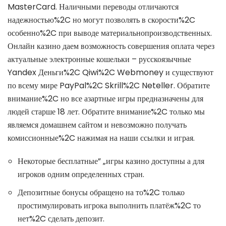
MasterCard. Наличными переводы отличаются
надежностью%2C но могут позволять в скорости%2C
особенно%2C при выводе материальнопроизводственных.
Онлайн казино даем возможность совершения оплата через
актуальные электронные кошельки – русскоязычные
Yandex Деньги%2C Qiwi%2C Webmoney и существуют
по всему мире PayPal%2C Skrill%2C Neteller. Обратите
внимание%2C но все азартные игры предназначены для
людей старше 18 лет. Обратите внимание%2C только мы
являемся домашнем сайтом и невозможно получать
комиссионные%2C нажимая на наши ссылки и играя.
Некоторые бесплатные” „игры казино доступны а для
игроков одним определенных стран.
Депозитные бонусы обращено на то%2C только
простимулировать игрока выполнить платёж%2C то
нет%2C сделать депозит.