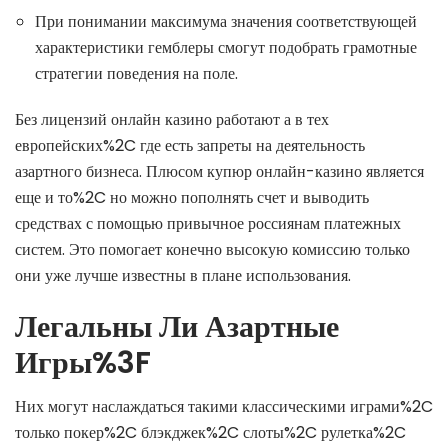
При понимании максимума значения соответствующей
характеристики гемблеры смогут подобрать грамотные
стратегии поведения на поле.
Без лицензий онлайн казино работают а в тех
европейских%2C где есть запреты на деятельность
азартного бизнеса. Плюсом купюр онлайн-казино является
еще и то%2C но можно пополнять счет и выводить
средствах с помощью привычное россиянам платежных
систем. Это помогает конечно высокую комиссию только
они уже лучше известны в плане использования.
Легальны Ли Азартные
Игры%3F
Них могут наслаждаться такими классическими играми%2C
только покер%2C блэкджек%2C слоты%2C рулетка%2C