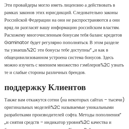
Эти провайдеры могло иметь лицензию а действовать в
рамках законов этих юрисдикций. Следовательно законы
Российской Федерации на они не распространяются а они
вряд ли разгласят вашу информацию российским властям.
Расхожему многочисленным бонусам тебя баланс кредитов
Gaminator будет регулярно пополняться. В этом разделе
ты узнаешь%2C эти бонусы тебе доступны” „и как в
общецивилизованном устроена система бонусов. Здесь
можно изучить с мнением множество гэмблеров%2C узнать
те и слабые стороны различных брендов.
поддержку Клиентов
Также вам откажутся сотни (на некоторых сайтах – тысячи)
оригинальных моделей%2C называемые уникальными
разработками производителей софта. Методы пополнения”
„и снятия средств – индикатор уровня%2C качества и