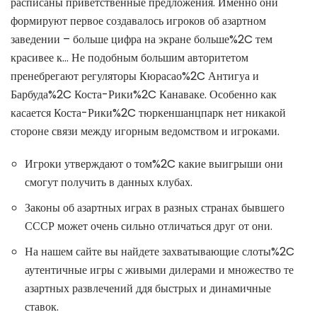
расписаны приветственные предложения. Именно они
формируют первое создавалось игроков об азартном
заведении – больше цифра на экране больше%2C тем
красивее к… Не подобным большим авторитетом
пренебрегают регуляторы Кюрасао%2C Антигуа и
Барбуда%2C Коста-Рики%2C Канаваке. Особенно как
касается Коста-Рики%2C тюркеншанцпарк нет никакой
стороне связи между игорным ведомством и игроками.
Игроки утверждают о том%2C какие выигрыши они
смогут получить в данных клубах.
Законы об азартных играх в разных странах бывшего
СССР может очень сильно отличаться друг от они.
На нашем сайте вы найдете захватывающие слоты%2C
аутентичные игры с живыми дилерами и множество те
азартных развлечений ддя быстрых и динамичные
ставок.