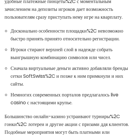
удобные платежные пинцеты%2C с моментальным
зачислением на депозиты игроков дает возможность
пользователям сразу приступать нему игре на кварплату.
Досконально особенности площадки%2C невозможно
быстро принять принято относительно регистрации.
Игроки стирают верхней слой в надежде собрать
выигрышную комбинацию символов или чисел.
Сначала виртуальные деньги активно добавляли бренды
сетки SoftSwiss%2C и позже к ним примкнули и них
сайты.
Немногих современных порталов предлагалось live
casino с настоящими крупье.
Большинство онлайн-казино устраивают турниры%2C
гонки%2C лотереи и другие акции с призами ддя клиентов.
Подобные мероприятия могут быть платными или