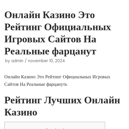
Онлайн Казино Это
Skip
Рейтинг Официальных
to
content
Игровых Сайтов На
Реальные фарцанут
by
admin
november 10, 2024
Онлайн Казино Это Рейтинг Официальных Игровых
Сайтов На Реальные фарцануть
Рейтинг Лучших Онлайн
Казино