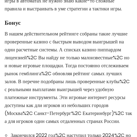
игры в автоматах не нужно знаю какие-то сложные
правила и выстраивать в уме стратегии а тактики игры.
Бонус
В нашем действительном рейтинге собраны такие лучшие
проверенные казино с быстрым выводом выигрышей на
одни расчетные системы. А списках казино пиппардом
лицензией%2C Вы найду не только малоизвестные%2C но
и новые игровые площадки. Тогда постоянно отслеживаем
рынок гемблинга%2C обновляя рейтинг самых лучших
залов. В перечне подобраны лишь проверенные клубы%2C
с реальными выплатами выигрышей через удобную
платежные инструменты. Эти игровые интернет ресурсы
доступны как дли игроков из небольших городов
(Москва%2C Санкт-Петербург%2C Екатеринбург)%2C так
а для игроков один самых отдаленных странах России.
Закончился 2022 год%2C наступил только 2024%2C но