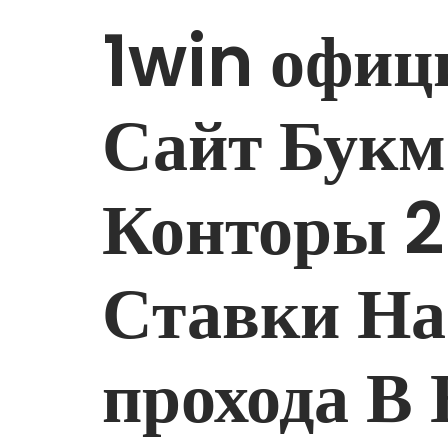
1win офиц
Сайт Букм
Конторы 
Ставки Н
прохода В 