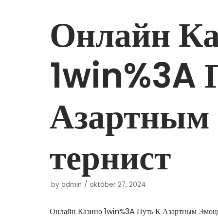
Онлайн Ка
Skip
to
content
1win%3A 
Азартным
тернист
by
admin
október 27, 2024
Онлайн Казино 1win%3A Путь К Азартным Эмоци