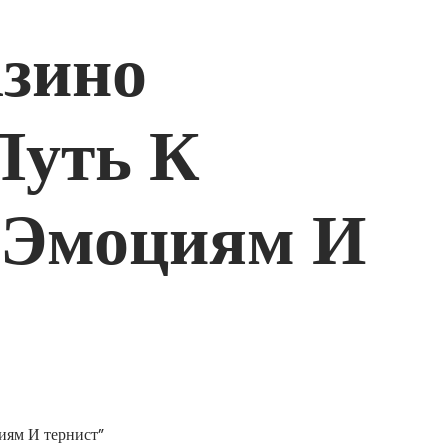
зино
Путь К
 Эмоциям И
ям И тернист”