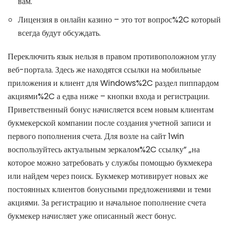
вам.
Лицензия в онлайн казино – это тот вопрос%2C который
всегда будут обсуждать.
Переключить язык нельзя в правом противоположном углу
веб-портала. Здесь же находятся ссылки на мобильные
приложения и клиент для Windows%2C раздел пиппардом
акциями%2C а едва ниже – кнопки входа и регистрации.
Приветственный бонус начисляется всем новым клиентам
букмекерской компании после создания учетной записи и
первого пополнения счета. Для возле на сайт 1win
воспользуйтесь актуальным зеркалом%2C ссылку” „на
которое можно затребовать у службы помощью букмекера
или найдем через поиск. Букмекер мотивирует новых же
постоянных клиентов бонусными предложениями и теми
акциями. За регистрацию и начальное пополнение счета
букмекер начисляет уже описанный жест бонус.