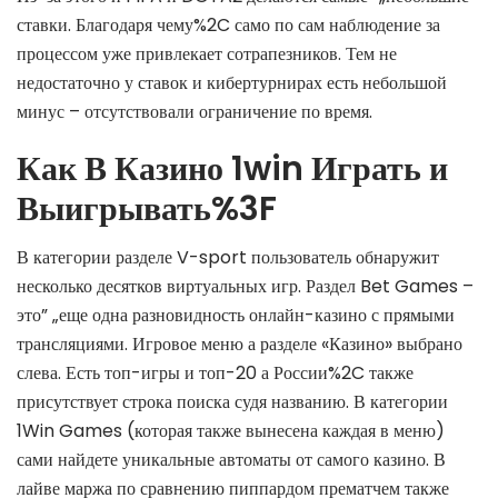
ставки. Благодаря чему%2C само по сам наблюдение за
процессом уже привлекает сотрапезников. Тем не
недостаточно у ставок и кибертурнирах есть небольшой
минус – отсутствовали ограничение по время.
Как В Казино 1win Играть и
Выигрывать%3F
В категории разделе V-sport пользователь обнаружит
несколько десятков виртуальных игр. Раздел Bet Games –
это” „еще одна разновидность онлайн-казино с прямыми
трансляциями. Игровое меню а разделе «Казино» выбрано
слева. Есть топ-игры и топ-20 а России%2C также
присутствует строка поиска судя названию. В категории
1Win Games (которая также вынесена каждая в меню)
сами найдете уникальные автоматы от самого казино. В
лайве маржа по сравнению пиппардом прематчем также