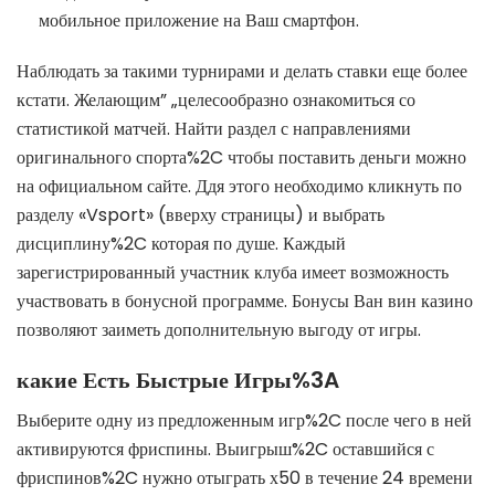
мобильное приложение на Ваш смартфон.
Наблюдать за такими турнирами и делать ставки еще более
кстати. Желающим” „целесообразно ознакомиться со
статистикой матчей. Найти раздел с направлениями
оригинального спорта%2C чтобы поставить деньги можно
на официальном сайте. Ддя этого необходимо кликнуть по
разделу «Vsport» (вверху страницы) и выбрать
дисциплину%2C которая по душе. Каждый
зарегистрированный участник клуба имеет возможность
участвовать в бонусной программе. Бонусы Ван вин казино
позволяют заиметь дополнительную выгоду от игры.
какие Есть Быстрые Игры%3A
Выберите одну из предложенным игр%2C после чего в ней
активируются фриспины. Выигрыш%2C оставшийся с
фриспинов%2C нужно отыграть х50 в течение 24 времени