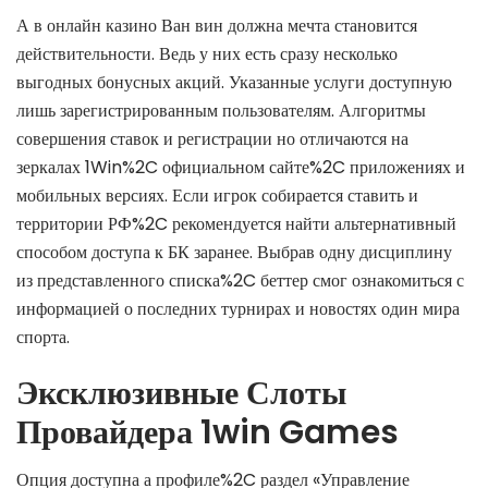
А в онлайн казино Ван вин должна мечта становится
действительности. Ведь у них есть сразу несколько
выгодных бонусных акций. Указанные услуги доступную
лишь зарегистрированным пользователям. Алгоритмы
совершения ставок и регистрации но отличаются на
зеркалах 1Win%2C официальном сайте%2C приложениях и
мобильных версиях. Если игрок собирается ставить и
территории РФ%2C рекомендуется найти альтернативный
способом доступа к БК заранее. Выбрав одну дисциплину
из представленного списка%2C беттер смог ознакомиться с
информацией о последних турнирах и новостях один мира
спорта.
Эксклюзивные Слоты
Провайдера 1win Games
Опция доступна а профиле%2C раздел «Управление