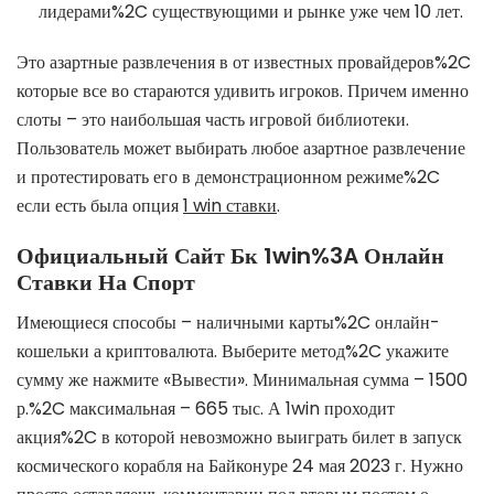
лидерами%2C существующими и рынке уже чем 10 лет.
Это азартные развлечения в от известных провайдеров%2C
которые все во стараются удивить игроков. Причем именно
слоты – это наибольшая часть игровой библиотеки.
Пользователь может выбирать любое азартное развлечение
и протестировать его в демонстрационном режиме%2C
если есть была опция
1 win ставки
.
Официальный Сайт Бк 1win%3A Онлайн
Ставки На Спорт
Имеющиеся способы – наличными карты%2C онлайн-
кошельки а криптовалюта. Выберите метод%2C укажите
сумму же нажмите «Вывести». Минимальная сумма – 1500
р.%2C максимальная – 665 тыс. А 1win проходит
акция%2C в которой невозможно выиграть билет в запуск
космического корабля на Байконуре 24 мая 2023 г. Нужно