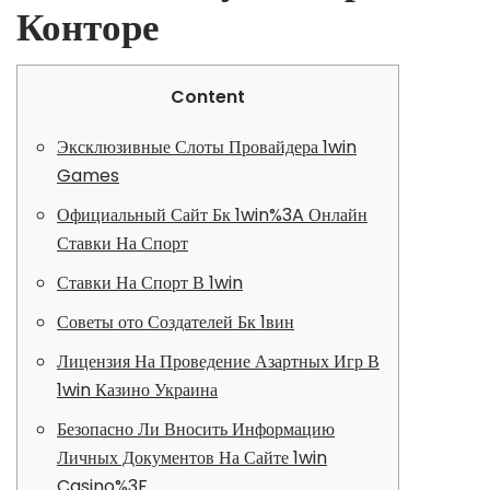
Конторе
Content
Эксклюзивные Слоты Провайдера 1win
Games
Официальный Сайт Бк 1win%3A Онлайн
Ставки На Спорт
Ставки На Спорт В 1win
Советы ото Создателей Бк 1вин
Лицензия На Проведение Азартных Игр В
1win Казино Украина
Безопасно Ли Вносить Информацию
Личных Документов На Сайте 1win
Casino%3F