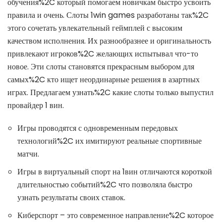
обучения%2C который помогаем новичкам быстро усвоить
правила и очень. Слоты 1win games разработаны так%2C
этого сочетать увлекательный геймплей с высоким
качеством исполнения. Их разнообразнее и оригинальность
привлекают игроков%2C желающих испытывал что-то
новое. Эти слоты становятся прекрасным выбором для
самых%2C кто ищет неординарные решения в азартных
играх. Предлагаем узнать%2C какие слоты только выпустил
провайдер 1 вин.
Игры проводятся с одновременным передовых
технологий%2C их имитируют реальные спортивные
матчи.
Игры в виртуальный спорт на 1вин отличаются короткой
длительностью событий%2C что позволяла быстро
узнать результаты своих ставок.
Киберспорт – это современное направление%2C которое