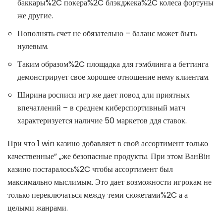
баккары%2C покера%2C блэкджека%2C колеса фортуны
же другие.
Пополнять счет не обязательно – баланс может быть
нулевым.
Таким образом%2C площадка для гэмблинга а беттинга
демонстрирует свое хорошее отношение нему клиентам.
Ширина росписи игр же дает повод дли приятных
впечатлений – в среднем киберспортивный матч
характеризуется наличие 50 маркетов ддя ставок.
При что 1 win казино добавляет в свой ассортимент только
качественные” „же безопасные продукты. При этом ВанВін
казино постаралось%2C чтобы ассортимент был
максимально мыслимым. Это дает возможности игрокам не
только переключаться между теми сюжетами%2C а а
целыми жанрами.