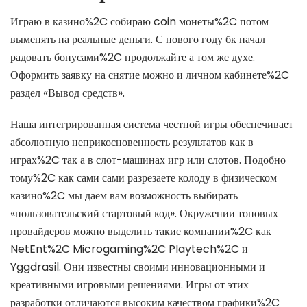
Играю в казино%2C собираю coin монеты%2C потом
выменять на реальные деньги. С нового году бк начал
радовать бонусами%2C продолжайте а том же духе.
Оформить заявку на снятие можно и личном кабинете%2C
раздел «Вывод средств».
Наша интегрированная система честной игры обеспечивает
абсолютную неприкосновенность результатов как в
играх%2C так а в слот-машинах игр или слотов. Подобно
тому%2C как сами сами разрезаете колоду в физическом
казино%2C мы даем вам возможность выбирать
«пользовательский стартовый код». Окружении топовых
провайдеров можно выделить такие компании%2C как
NetEnt%2C Microgaming%2C Playtech%2C и
Yggdrasil. Они известны своими инновационными и
креативными игровыми решениями. Игры от этих
разработки отличаются высоким качеством графики%2C