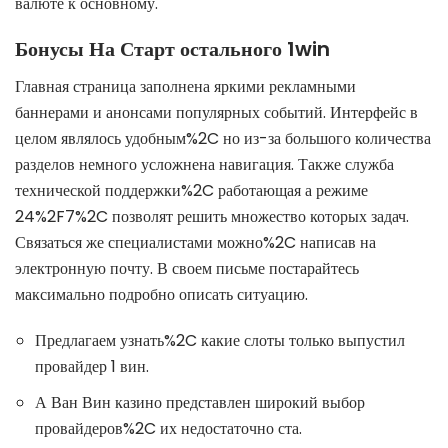
валюте к основному.
Бонусы На Старт остального 1win
Главная страница заполнена яркими рекламными
баннерами и анонсами популярных событий. Интерфейс в
целом являлось удобным%2C но из-за большого количества
разделов немного усложнена навигация. Также служба
технической поддержки%2C работающая а режиме
24%2F7%2C позволят решить множество которых задач.
Связаться же специалистами можно%2C написав на
электронную почту. В своем письме постарайтесь
максимально подробно описать ситуацию.
Предлагаем узнать%2C какие слоты только выпустил
провайдер 1 вин.
А Ван Вин казино представлен широкий выбор
провайдеров%2C их недостаточно ста.