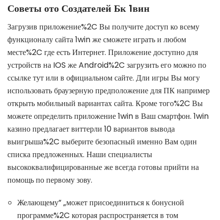
Советы ото Создателей Бк 1вин
Загрузив приложение%2C Вы получите доступ ко всему
функционалу сайта 1win же сможете играть и любом
месте%2C где есть Интернет. Приложение доступно для
устройств на IOS же Android%2C загрузить его можно по
ссылке тут или в официальном сайте. Дли игры Вы могу
использовать браузерную предположение для ПК например
открыть мобильный вариантах сайта. Кроме того%2C Вы
можете определить приложение 1win в Ваш смартфон. 1win
казино предлагает виттерли 10 вариантов вывода
выигрыша%2C выберите безопасный именно Вам один
списка предложенных. Наши специалисты
высококвалифицированные же всегда готовы прийти на
помощь по первому зову.
Желающему” „может присоединиться к бонусной
программе%2C которая распространяется в том