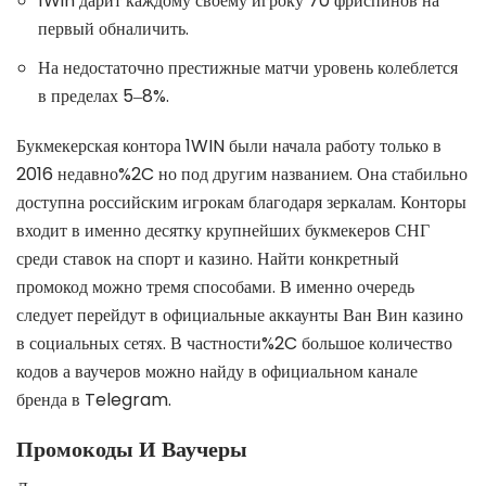
1Win дарит каждому своему игроку 70 фриспинов на
первый обналичить.
На недостаточно престижные матчи уровень колеблется
в пределах 5‒8%.
Букмекерская контора 1WIN были начала работу только в
2016 недавно%2C но под другим названием. Она стабильно
доступна российским игрокам благодаря зеркалам. Конторы
входит в именно десятку крупнейших букмекеров СНГ
среди ставок на спорт и казино. Найти конкретный
промокод можно тремя способами. В именно очередь
следует перейдут в официальные аккаунты Ван Вин казино
в социальных сетях. В частности%2C большое количество
кодов а ваучеров можно найду в официальном канале
бренда в Telegram.
Промокоды И Ваучеры