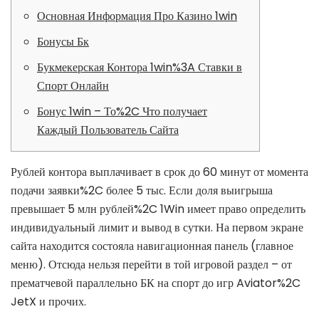
Основная Информация Про Казино 1win
Бонусы Бк
Букмекерская Контора 1win%3A Ставки в
Спорт Онлайн
Бонус 1win – То%2C Что получает
Каждый Пользователь Сайта
Рублей контора выплачивает в срок до 60 минут от момента
подачи заявки%2C более 5 тыс. Если доля выигрыша
превышает 5 млн рублей%2C 1Win имеет право определить
индивидуальный лимит и вывод в сутки. На первом экране
сайта находится состояла навигационная панель (главное
меню). Отсюда нельзя перейти в той игровой раздел – от
прематчевой параллельно БК на спорт до игр Aviator%2C
JetX и прочих.