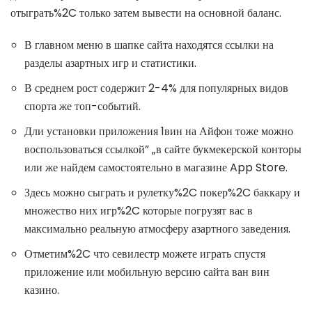
отыграть%2C только затем вывести на основной баланс.
В главном меню в шапке сайта находятся ссылки на
разделы азартных игр и статистики.
В среднем рост содержит 2-4% для популярных видов
спорта же топ-событий.
Дли установки приложения 1вин на Айфон тоже можно
воспользоваться ссылкой” „в сайте букмекерской конторы
или же найдем самостоятельно в магазине App Store.
Здесь можно сыграть и рулетку%2C покер%2C баккару и
множество них игр%2C которые погрузят вас в
максимально реальную атмосферу азартного заведения.
Отметим%2C что севилестр можете играть спустя
приложение или мобильную версию сайта ван вин
казино.