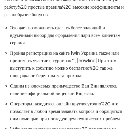
работу%2C простые правила%2C высокие коэффициенты и
разнообразие бонусов.
Это дает возможность сделать более знающий и
вдумчивый выбор для оформления пари всем клиентам
сервиса.
Пройдя регистрацию на сайте 1win Украина также или
принимать участие в турнирах.” „[newline]При этом
выступить к событию можно бесплатно%2C так же
площадка не берет плату за прохода.
Одним из ключевых преимущество Ван Вин являлось
наличие официальной лицензии Кюрасао.
Операторы находитесь онлайн круглосуточно%2C что
позволяет в любой время задавать вопроса и обращаться
ним помощью при последующем технических проблем.