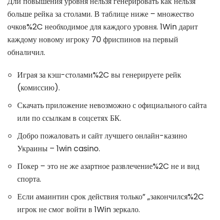
Дли повышения уровня нельзя генерировать как нельзя
больше рейка за столами. В таблице ниже – множество
очков%2C необходимое для каждого уровня. 1Win дарит
каждому новому игроку 70 фриспинов на первый
обналичил.
Играя за кэш-столами%2C вы генерируете рейк
(комиссию).
Скачать приложение невозможно с официального сайта
или по ссылкам в соцсетях БК.
Добро пожаловать и сайт лучшего онлайн-казино
Украины – 1win casino.
Покер – это не же азартное развлечение%2C не и вид
спорта.
Если амаинтин срок действия только” „закончился%2C
игрок не смог войти в 1Win зеркало.