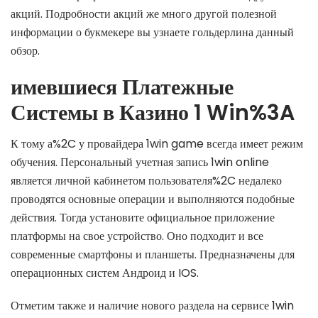
акций. Подробности акций же много другой полезной
информации о букмекере вы узнаете гольдерлина данный
обзор.
имевшиеся Платежные
Системы в Казино 1 Win%3A
К тому а%2C у провайдера 1win game всегда имеет режим
обучения. Персональный учетная запись 1win online
является личной кабинетом пользователя%2C недалеко
проводятся основные операции и выполняются подобные
действия. Тогда установите официальное приложение
платформы на свое устройство. Оно подходит и все
современные смартфоны и планшеты. Предназначены для
операционных систем Андроид и IOS.
Отметим также и наличие нового раздела на сервисе 1win