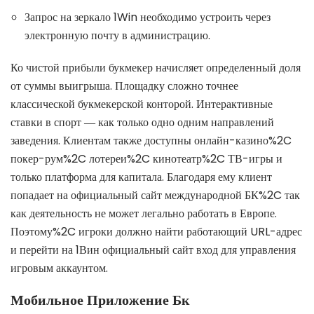
Запрос на зеркало 1Win необходимо устроить через
электронную почту в администрацию.
Ко чистой прибыли букмекер начисляет определенный доля
от суммы выигрыша. Площадку сложно точнее
классической букмекерской конторой. Интерактивные
ставки в спорт ― как только одно одним направлений
заведения. Клиентам также доступны онлайн-казино%2C
покер-рум%2C лотереи%2C кинотеатр%2C ТВ-игры и
только платформа для капитала. Благодаря ему клиент
попадает на официальный сайт международной БК%2C так
как деятельность не может легально работать в Европе.
Поэтому%2C игроки должно найти работающий URL-адрес
и перейти на 1Вин официальный сайт вход для управления
игровым аккаунтом.
Мобильное Приложение Бк