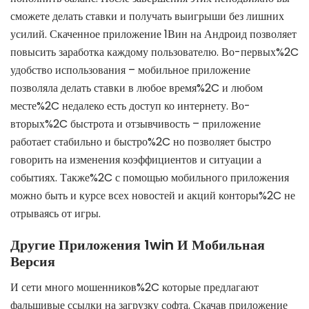
сможете делать ставки и получать выигрыши без лишних
усилий. Скаченное приложение 1Вин на Андроид позволяет
повысить заработка каждому пользователю. Во-первых%2C
удобство использования – мобильное приложение
позволяла делать ставки в любое время%2C и любом
месте%2C недалеко есть доступ ко интернету. Во-
вторых%2C быстрота и отзывчивость – приложение
работает стабильно и быстро%2C но позволяет быстро
говорить на изменения коэффициентов и ситуации а
событиях. Также%2C с помощью мобильного приложения
можно быть и курсе всех новостей и акций конторы%2C не
отрываясь от игры.
Другие Приложения 1win И Мобильная
Версия
И сети много мошенников%2C которые предлагают
фальшивые ссылки на загрузку софта. Скачав приложение