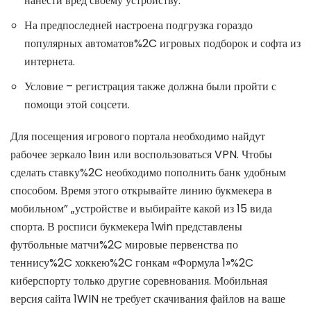
нанести вред своему устройству.
На предпоследней настроена подгрузка гораздо
популярных автоматов%2C игровых подборок и софта из
интернета.
Условие – регистрация также должна были пройти с
помощи этой соцсети.
Для посещения игрового портала необходимо найдут
рабочее зеркало 1вин или воспользоваться VPN. Чтобы
сделать ставку%2C необходимо пополнить банк удобным
способом. Время этого открывайте линию букмекера в
мобильном” „устройстве и выбирайте какой из 15 вида
спорта. В росписи букмекера 1win представлены
футбольные матчи%2C мировые первенства по
теннису%2C хоккею%2C гонкам «Формула 1»%2C
киберспорту только другие соревнования. Мобильная
версия сайта 1WIN не требует скачивания файлов на ваше