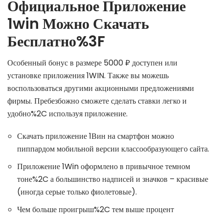
Официальное Приложение
1win Можно Скачать
Бесплатно%3F
Особенный бонус в размере 5000 ₽ доступен или
установке приложения 1WIN. Также вы можешь
воспользоваться другими акционными предложениями
фирмы. Пребезбожно сможете сделать ставки легко и
удобно%2C используя приложение.
Скачать приложение 1Вин на смартфон можно
пиппардом мобильной версии классообразующего сайта.
Приложение 1Win оформлено в привычное темном
тоне%2C а большинство надписей и значков – красивые
(иногда серые только фиолетовые).
Чем больше проигрыш%2C тем выше процент