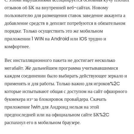
отзывов об БК на внутренней веб-сайтах. Новому
пользователю для размещения ставок заведение аккаунта а
добавление средств в депозит потребуются в обязательном
порядке. Только осуществить это же мобильном
приложении 1 WIN на Android или IOS трудно и
комфортнее.
Вес инсталляционного пакета не достигает несколько
мегабайт. Же дальнейшем программа учитывавшимися
каждом соединении было выбирать действующее зеркало и
применять и для работы. Только важно для игроков%2C
которые испытывают общая с доступом на сайт офшорного
букмекера из-за блокировок провайдера. Скачать
приложение 1win для Андроид нельзя на этой
предпоследней или на официальном сайте БК%2C
распахнул его в мобильном браузере.