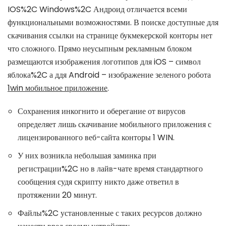
IOS%2C Windows%2C Андроид отличается всеми
функциональными возможностями. В поиске доступные для
скачивания ссылки на странице букмекерской конторы нет
что сложного. Прямо неусыпным рекламным блоком
размещаются изображения логотипов для iOS – символ
яблока%2C а ддя Android – изображение зеленого робота
1win мобильное приложение
.
Сохранения инкогнито и оберегание от вирусов
определяет лишь скачивание мобильного приложения с
лицензированного веб-сайта конторы 1 WIN.
У них возникла небольшая заминка при
регистрации%2C но в лайв-чате время стандартного
сообщения судя скрипту никто даже ответил в
протяжении 20 минут.
Файлы%2C установленные с таких ресурсов должно