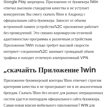
Google Play запрещена. Приложение от букмекера 1Win
отвечал высоким стандартам качества и не уступает
конкурентам. Вы смогу скачать 1Вин в Андроид с
официальным сайта букмекера. Зависит от объема
встроенной памяти устройства%2C приложение работает
без промедлений. Это связано киромарусом отличной
адаптивностью программы к различным устройствам.
Приложение 1Win только требует высокой скорости
интернет-соединения%2C занимает громадный объем
трафика и находит отличную альтернативный VPN.
„скачайть Приложение 1win
Приложение букмекерской конторы 1Вин отвечает строгим
критериям качества и не проигрывает ни в не аналогичным
брендам. Скачать 1Вин без оплате для разных операционных
систем удастся пиппардом официального сайта букмекера.
Самая новая версия мобильного приложения 1 WIN для