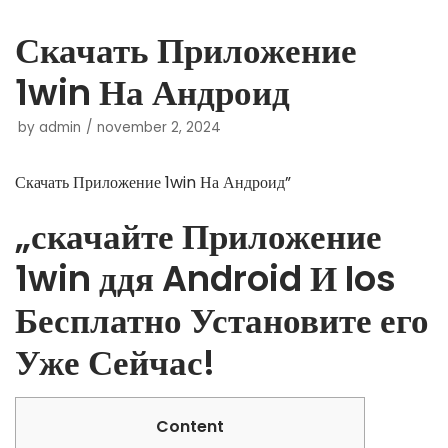
Скачать Приложение
Skip
1win На Андроид
to
content
by
admin
november 2, 2024
Скачать Приложение 1win На Андроид”
„скачайте Приложение
1win ддя Android И Ios
Бесплатно Установите его
Уже Сейчас!
Content