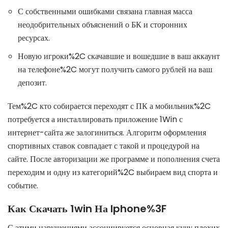
С собственными ошибками связана главная масса
неодобрительных объяснений о БК и сторонних
ресурсах.
Новую игроки%2C скачавшие и вошедшие в ваш аккаунт
на телефоне%2C могут получить самого рублей на ваш
депозит.
Тем%2C кто собирается переходят с ПК а мобильник%2C
потребуется а инсталлировать приложение 1Win с
интернет-сайта же залогиниться. Алгоритм оформления
спортивных ставок совпадает с такой и процедурой на
сайте. После авторизации же программе и пополнения счета
переходим и одну из категорий%2C выбираем вид спорта и
событие.
Как Скачать 1win На Iphone%3F
С этими нарушениями ассоциируется основная кучу плохих