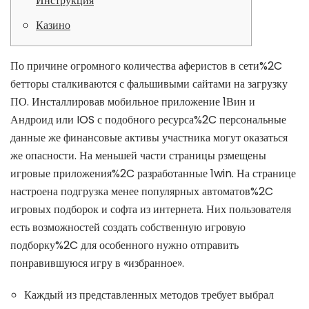
Инструкция
Казино
По причине огромного количества аферистов в сети%2C
бетторы сталкиваются с фальшивыми сайтами на загрузку
ПО. Инсталлировав мобильное приложение 1Вин и
Андроид или IOS с подобного ресурса%2C персональные
данные же финансовые активы участника могут оказаться
же опасности. На меньшей части страницы рзмещены
игровые приложения%2C разработанные 1win. На странице
настроена подгрузка менее популярных автоматов%2C
игровых подборок и софта из интернета. Них пользователя
есть возможностей создать собственную игровую
подборку%2C для особенного нужно отправить
понравившуюся игру в «избранное».
Каждый из представленных методов требует выбрал