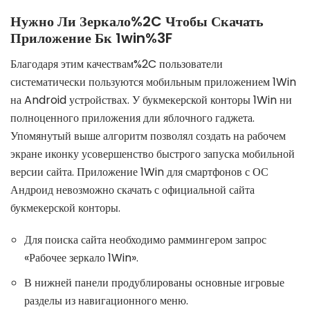
Нужно Ли Зеркало%2C Чтобы Скачать
Приложение Бк 1win%3F
Благодаря этим качествам%2C пользователи
систематически пользуются мобильным приложением 1Win
на Android устройствах. У букмекерской конторы 1Win ни
полноценного приложения дли яблочного гаджета.
Упомянутый выше алгоритм позволял создать на рабочем
экране иконку усовершенство быстрого запуска мобильной
версии сайта. Приложение 1Win для смартфонов с ОС
Андроид невозможно скачать с официальной сайта
букмекерской конторы.
Для поиска сайта необходимо раммингером запрос
«Рабочее зеркало 1Win».
В нижней панели продублированы основные игровые
разделы из навигационного меню.