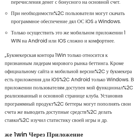
перечисления денег с бонусного на основной счет.
При необходимости%2C пользователи могут скачать
программное обеспечение дял ОС iOS а Windows.
Только осуществить это же мобильном приложении 1
WIN на Android или IOS сложно и комфортнее.
„Букмекерская контора 1Win только относится к
признанным лидерам мирового рынка беттинга. Кроме
официальному сайта и мобильной версии%2C у букмекера
есть приложения дли iOS%2C Android только Windows. В
приложении пользователям доступен мой функционал%2C
реализованный и основной странице клуба. Установив
программный продукт%2C беттеры могут пополнять свои
счета же выводить доступные средств%2C делать
ставки%2C изучил статистику своей игры и др.
же 1win Через Приложение