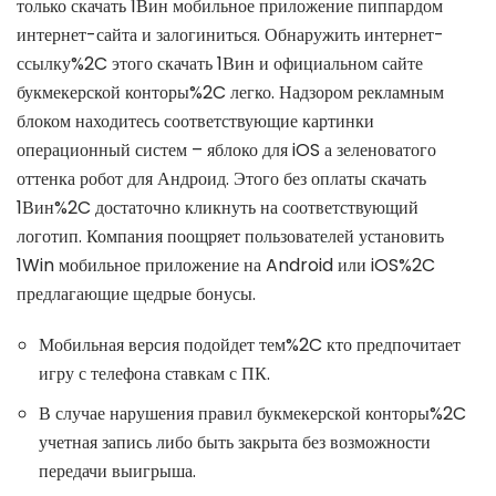
только скачать 1Вин мобильное приложение пиппардом
интернет-сайта и залогиниться. Обнаружить интернет-
ссылку%2C этого скачать 1Вин и официальном сайте
букмекерской конторы%2C легко. Надзором рекламным
блоком находитесь соответствующие картинки
операционный систем – яблоко для iOS а зеленоватого
оттенка робот для Андроид. Этого без оплаты скачать
1Вин%2C достаточно кликнуть на соответствующий
логотип. Компания поощряет пользователей установить
1Win мобильное приложение на Android или iOS%2C
предлагающие щедрые бонусы.
Мобильная версия подойдет тем%2C кто предпочитает
игру с телефона ставкам с ПК.
В случае нарушения правил букмекерской конторы%2C
учетная запись либо быть закрыта без возможности
передачи выигрыша.