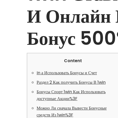
И Онлайн 
Бонус 50
Content
In а Использовать Бонусы и Счет
Раздел 2 Как получить Бонусы В 1win
Бонусы Спорт 1win Как Использовать
доступные Акции%3F
Можно Ли сначала Вывести Бонусные
средств Из 1win%3F