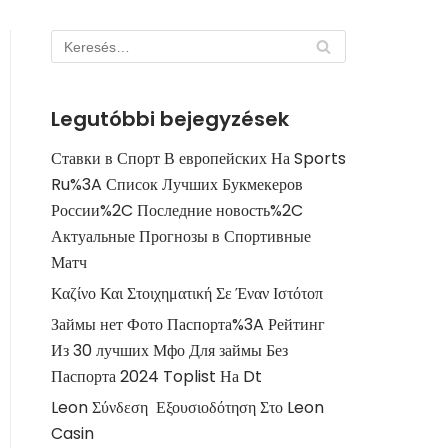
Legutóbbi bejegyzések
Ставки в Спорт В европейских На Sports
Ru%3A Список Лучших Букмекеров
России%2C Последние новость%2C
Актуальные Прогнозы в Спортивные
Матч
Καζίνο Και Στοιχηματική Σε Έναν Ιστότοπ
Займы нет Фото Паспорта%3A Рейтинг
Из 30 лучших Мфо Для займы Без
Паспорта 2024 Toplist На Dt
Leon Σύνδεση ️ Εξουσιοδότηση Στο Leon
Casin