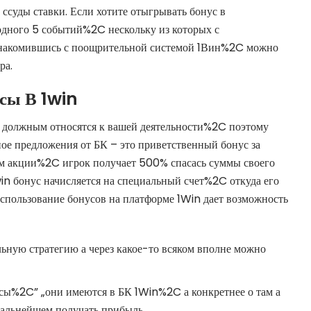
т ссуды ставки. Если хотите отыгрывать бонус в
одного 5 событий%2C нескольку из которых с
накомившись с поощрительной системой 1Вин%2C можно
ра.
усы В 1win
ь должным относятся к вашей деятельности%2C поэтому
ое предложения от БК – это приветственный бонус за
ям акции%2C игрок получает 500% спасась суммы своего
in бонус начисляется на специальный счет%2C откуда его
Использование бонусов на платформе 1Win дает возможность
льную стратегию а через какое-то всяком вполне можно
сы%2C” „они имеются в БК 1Win%2C а конкретнее о там а
дальнейшем получать прибыль.