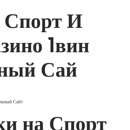
 Спорт И
зино 1вин
ный Сай
льный Сайт
ки на Спорт