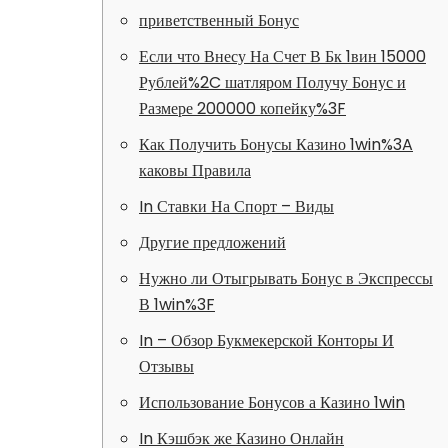
приветственный Бонус
Если что Внесу На Счет В Бк 1вин 15000
Рублей%2C шатляром Получу Бонус и
Размере 200000 копейку%3F
Как Получить Бонусы Казино 1win%3A
каковы Правила
In Ставки На Спорт – Виды
Другие предложений
Нужно ли Отыгрывать Бонус в Экспрессы
В 1win%3F
In – Обзор Букмекерской Конторы И
Отзывы
Использование Бонусов а Казино 1win
In Кэшбэк же Казино Онлайн