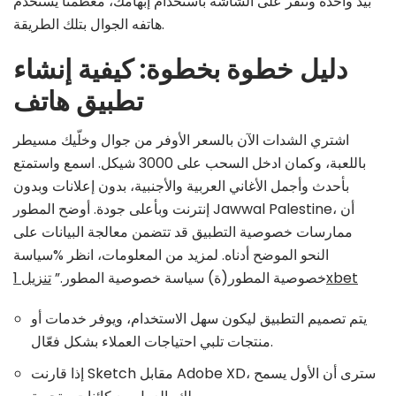
بيدّ واحدة وتنقر على الشاشة باستخدام إبهامك، معظمنا يستخدم
هاتفه الجوال بتلك الطريقة.
دليل خطوة بخطوة: كيفية إنشاء
تطبيق هاتف
اشتري الشدات الآن بالسعر الأوفر من جوال وخلّيك مسيطر
باللعبة، وكمان ادخل السحب على 3000 شيكل. اسمع واستمتع
بأحدث وأجمل الأغاني العربية والأجنبية، بدون إعلانات وبدون
إنترنت وبأعلى جودة. أوضح المطور Jawwal Palestine، أن
ممارسات خصوصية التطبيق قد تتضمن معالجة البيانات على
النحو الموضح أدناه. لمزيد من المعلومات، انظر %سياسة
تنزيل 1xbet
خصوصية المطور(ة) سياسة خصوصية المطور.”
يتم تصميم التطبيق ليكون سهل الاستخدام، ويوفر خدمات أو
منتجات تلبي احتياجات العملاء بشكل فعّال.
إذا قارنت Sketch مقابل Adobe XD، سترى أن الأول يسمح