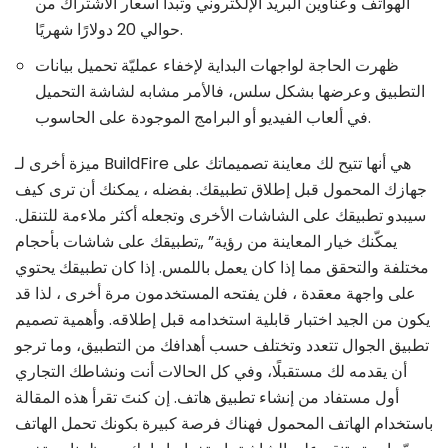
الهواتف وعناوين البريد الإلكتروني وتبدأ أسعار الاشتراك من
حوالي 20 دولارًا شهريًا.
ظهرت الحاجة لواجهات البداية لإخفاء عمليّة تحميل بيانات
التطبيق وعرضها بشكل سلس، فالأمر مشابه لشاشة التحميل
في ألعاب الفيديو أو البرامج الموجودة على الحاسوب.
ميزة أخرى لـ BuildFire هي أنها تتيح لك معاينة تصميماتك على
جهازك المحمول قبل إطلاق تطبيقك. بفضله ، يمكنك أن ترى كيف
سيبدو تطبيقك على الشاشات الأخرى وتجعله أكثر ملاءمة للتنقل.
يمكّنك خيار المعاينة من رؤية” „تطبيقك على شاشات بأحجام
مختلفة والتحقق مما إذا كان يعمل باللمس. إذا كان تطبيقك يحتوي
على واجهة معقدة ، فلن يفتحه المستخدمون مرة أخرى ، لذا قد
يكون من الجيد اختبار قابلية استخدامه قبل إطلاقه. وأهمية تصميم
تطبيق الجوال تتعدد وتختلف حسب أهدافك من التطبيق، وما ترجو
أن يقدمه لك مستقبلًا، وفي كل الحالات أنت ونشاطك التجاري
أول مستفاد من إنشاء تطبيق هاتف. إن كنتَ تقرأ هذه المقالة
باستخدام الهاتف المحمول فهناك فرصة كبيرة بكونك تحمل الهاتف