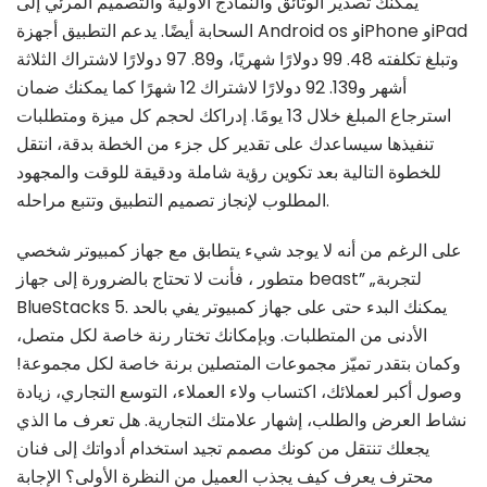
يمكنك تصدير الوثائق والنماذج الأولية والتصميم المرئي إلى
السحابة أيضًا. يدعم التطبيق أجهزة Android os وiPhone وiPad
وتبلغ تكلفته 48. 99 دولارًا شهريًا، و89. 97 دولارًا لاشتراك الثلاثة
أشهر و139. 92 دولارًا لاشتراك 12 شهرًا كما يمكنك ضمان
استرجاع المبلغ خلال 13 يومًا. إدراكك لحجم كل ميزة ومتطلبات
تنفيذها سيساعدك على تقدير كل جزء من الخطة بدقة، انتقل
للخطوة التالية بعد تكوين رؤية شاملة ودقيقة للوقت والمجهود
المطلوب لإنجاز تصميم التطبيق وتتبع مراحله.
على الرغم من أنه لا يوجد شيء يتطابق مع جهاز كمبيوتر شخصي
متطور ، فأنت لا تحتاج بالضرورة إلى جهاز beast” „لتجربة
BlueStacks 5. يمكنك البدء حتى على جهاز كمبيوتر يفي بالحد
الأدنى من المتطلبات. وبإمكانك تختار رنة خاصة لكل متصل،
وكمان بتقدر تميّز مجموعات المتصلين برنة خاصة لكل مجموعة!
وصول أكبر لعملائك، اكتساب ولاء العملاء، التوسع التجاري، زيادة
نشاط العرض والطلب، إشهار علامتك التجارية. هل تعرف ما الذي
يجعلك تنتقل من كونك مصمم تجيد استخدام أدواتك إلى فنان
محترف يعرف كيف يجذب العميل من النظرة الأولى؟ الإجابة