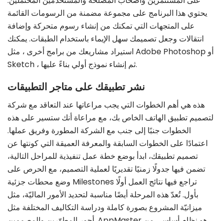
على المستثمرين وأصحاب المصلحة والمستخدمين المحتملين.
يحتوي هذا البرنامج على مجموعة مضمنة من الرسومات القائمة
على المتجهات التي تمكنك من إنشاء رسوم متحركة وإضافة
انتقالات وجعل تصميمك سهل الإيماء باستخدام الطبقات. يمكنك
استيراد مشاريعك من برامج أخرى ، مثل Adobe Photoshop أو
Sketch ، ثم إنشاء نموذج أولي بناءً عليها.
نشر تطبيقك على متاجر التطبيقات
هذه هي أهم الخطوات التي يجب مراعاتها عند التعاقد مع شركة
لتصميم تطبيق الهاتف الخاص بك، مع مراعاة أنك ستسير على هذه
الخطوات جنبًا إلى جنب مع الشركة المطورة وفريق عملها.
اعتمادًا على الخطوات السابقة والمعرفة العميقة التي كونتها عن
تصميم تطبيقك، ابدأ بوضع خطة عمل تنفيذية للمراحل التالية،
تضمن فيها جدولًا زمنيًا تقديريًا لعملية التصميم، مع الحرص على
وضع محطات جزئية Milestones تراجع فيها نتائج العمل أولًا
بأول. تُعدّ هذه المرحلة أيضًا مناسبة لتحديد الأمور الماليّة، مثل
ميزانيّة المشروع بصورة كاملة ودراسة التكاليف المختلفة مثل
أجور المطوّرين والمصممين. AppMaster هو نظام أساسي من