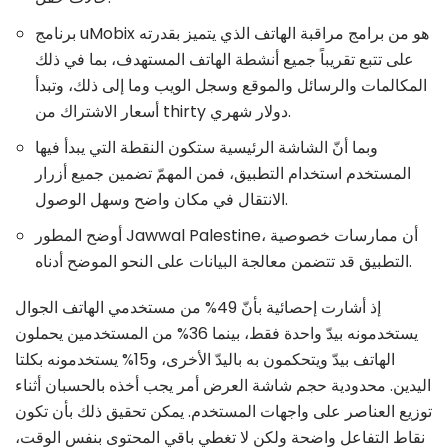
برنامج uMobix هو من برامج مراقبة الهاتف الذي يتميز بقدرته
على تتبع تقريباً جميع أنشطة الهاتف المستهدف، بما في ذلك
المكالمات والرسائل والموقع وسجل الويب وما إلى ذلك، وتبدأ
أسعار الاشتراك من thirty دولار شهري.
وبما أنّ الشاشة الرئيسية ستكون النقطة التي يبدأ فيها
المستخدم استخدام التطبيق، فمن المهمّ تضمين جميع أزرار
الانتقال في مكان واضح وسهل الوصول.
أوضح المطور Jawwal Palestine، أن ممارسات خصوصية
التطبيق قد تتضمن معالجة البيانات على النحو الموضح أدناه.
إذ أشارت إحصائية بأنّ 49% من مستخدمي الهاتف الجوال
يستخدمونه بيدّ واحدة فقط، بينما 36% من المستخدمين يحملون
الهاتف بيدّ ويتحكمون به باليدّ الأخرى، و15% يستخدمونه بكلتا
اليدين. محدودية حجم شاشة العرض أمر يجب أخذه بالحسبان أثناء
توزيع العناصر على واجهات المستخدم. يمكن تحقيق ذلك بأن تكون
نقاط التفاعل واضحة ولكن لا تغطي باقي المحتوى بنفس الوقت،