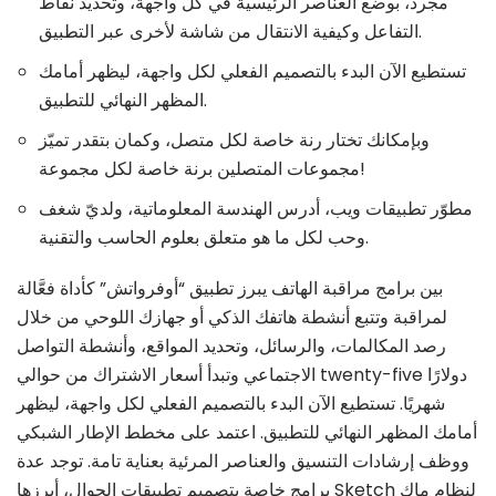
مجرد، بوضع العناصر الرئيسية في كل واجهة، وتحديد نقاط
التفاعل وكيفية الانتقال من شاشة لأخرى عبر التطبيق.
تستطيع الآن البدء بالتصميم الفعلي لكل واجهة، ليظهر أمامك
المظهر النهائي للتطبيق.
وبإمكانك تختار رنة خاصة لكل متصل، وكمان بتقدر تميّز
مجموعات المتصلين برنة خاصة لكل مجموعة!
مطوّر تطبيقات ويب، أدرس الهندسة المعلوماتية، ولديّ شغف
وحب لكل ما هو متعلق بعلوم الحاسب والتقنية.
بين برامج مراقبة الهاتف يبرز تطبيق “أوفرواتش” كأداة فعَّالة
لمراقبة وتتبع أنشطة هاتفك الذكي أو جهازك اللوحي من خلال
رصد المكالمات، والرسائل، وتحديد المواقع، وأنشطة التواصل
الاجتماعي وتبدأ أسعار الاشتراك من حوالي twenty-five دولارًا
شهريًا. تستطيع الآن البدء بالتصميم الفعلي لكل واجهة، ليظهر
أمامك المظهر النهائي للتطبيق. اعتمد على مخطط الإطار الشبكي
ووظف إرشادات التنسيق والعناصر المرئية بعناية تامة. توجد عدة
برامج خاصة بتصميم تطبيقات الجوال، أبرزها Sketch لنظام ماك