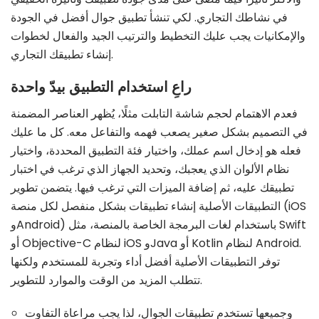
في نشاطك التجاري. لكي تنشأ تطبيق جوال أفضل في الجودة
والإمكانيات يجب عليك التخطيط والترتيب الجيد والفعال لخطوات
إنشاء تطبيقك التجاري.
راعِ استخدام التطبيق بيدّ واحدة
فعدم الاهتمام لحجم شاشة التابلت مثلًا، يُظهر العناصر المضمنة
في التصميم بشكل صغير يصعب فهمه والتفاعل معه. كل ما عليك
فعله هو إدخال اسم عملك، واختيار فئة التطبيق المحددة، واختيار
نظام الألوان الذي يعجبك، وتحديد الجهاز الذي ترغب في اختبار
تطبيقك عليه، ثم إضافة الميزات التي ترغب فيها. يتضمن تطوير
التطبيقات الأصلية إنشاء تطبيقات بشكل منفصل لكل منصة (iOS
وAndroid) باستخدام لغات البرمجة الخاصة بالمنصة، مثل Swift
أو Objective-C لنظام iOS وJava أو Kotlin لنظام Android.
توفر التطبيقات الأصلية أفضل أداء وتجربة للمستخدم ولكنها
تتطلب المزيد من الوقت والموارد للتطوير.
وجميعها تستخدم تطبيقات الجوال، لذا يجب مراعاة التفاوت