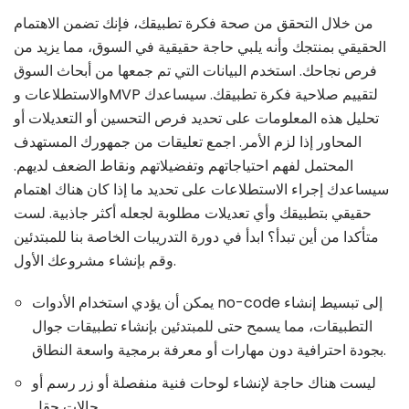
من خلال التحقق من صحة فكرة تطبيقك، فإنك تضمن الاهتمام
الحقيقي بمنتجك وأنه يلبي حاجة حقيقية في السوق، مما يزيد من
فرص نجاحك. استخدم البيانات التي تم جمعها من أبحاث السوق
والاستطلاعات وMVP لتقييم صلاحية فكرة تطبيقك. سيساعدك
تحليل هذه المعلومات على تحديد فرص التحسين أو التعديلات أو
المحاور إذا لزم الأمر. اجمع تعليقات من جمهورك المستهدف
المحتمل لفهم احتياجاتهم وتفضيلاتهم ونقاط الضعف لديهم.
سيساعدك إجراء الاستطلاعات على تحديد ما إذا كان هناك اهتمام
حقيقي بتطبيقك وأي تعديلات مطلوبة لجعله أكثر جاذبية. لست
متأكدا من أين تبدأ؟ ابدأ في دورة التدريبات الخاصة بنا للمبتدئين
وقم بإنشاء مشروعك الأول.
يمكن أن يؤدي استخدام الأدوات no-code إلى تبسيط إنشاء
التطبيقات، مما يسمح حتى للمبتدئين بإنشاء تطبيقات جوال
بجودة احترافية دون مهارات أو معرفة برمجية واسعة النطاق.
ليست هناك حاجة لإنشاء لوحات فنية منفصلة أو زر رسم أو
حالات حقل.