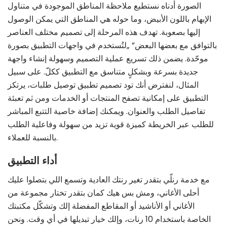
الصورة أدناه نستطيع ملاحظة المناطق الموجودة في متناول
الإبهام باللون الأبيض، وما حوله هي المناطق التي يمكن الوصول
إليها بصعوبة. تهدف هذه المرحلة إلى تصميم مختلف العناصر
بالتوافق مع بعضها البعض” „لتُستخدم في واجهات التطبيق بصورة
موحّدة. يضمن ذلك تسريع عملية التصميم وسهولة إنشاء واجهة
جديدة بسرعة وبشكلٍ متناسق مع التطبيق ككلّ. على سبيل
المثال، لنفترض أنك تود تصميم تطبيق توصيل طلبات، يرتكز
التطبيق على إمكانية تصفح المنتجات أو الخدمات ومن ثم تعبئة
تفاصيل الطلب والعنوان. ويمكنك إضافة خاصية التتبع المباشر
للطلب عبر الخريطة كميزة قوية تزيد من سهولة وفاعلية الطلب
بالنسبة للعملاء.
أداء التطبيق
مع خدمة رنلّي بتقدر تغير رنتك العادية وتسمع اللي بتصلوا عليك
أحلى الأغاني، ومش بس هيك كمان بتقدر تختار مجموعة من
الأغاني أو الأناشيد أو المقاطع المفضلة إلك وتشكّل مكتبتك
الخاصة باستخدام 10 رنات، وإلك خيار تبديلها في أي وقت. ونحن