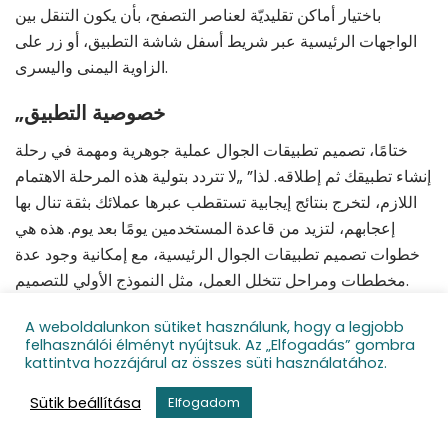
باختيار أماكن تقليديّة لعناصر التصفح، بأن يكون التنقل بين
الواجهات الرئيسية عبر شريط أسفل شاشة التطبيق، أو زر على
الزاوية اليمنى واليسرى.
„خصوصية التطبيق
ختامًا، تصميم تطبيقات الجوال عملية جوهرية ومهمة في رحلة
إنشاء تطبيقك ثم إطلاقه. لذا” „لا تتردد بتولية هذه المرحلة الاهتمام
اللازم، لتخرج بنتائج إيجابية تستقطب عبرها عملائك بثقة تنال بها
إعجابهم، لتزيد من قاعدة المستخدمين يومًا بعد يوم. هذه هي
خطوات تصميم تطبيقات الجوال الرئيسية، مع إمكانية وجود عدة
مخططات ومراحل تتخلل العمل، مثل النموذج الأولي للتصميم.
ولديك القدرة على نشر تطبيقك الجوال الخاص على متجر
A weboldalunkon sütiket használunk, hogy a legjobb
felhasználói élményt nyújtsuk. Az „Elfogadás” gombra
Yahoo Play أو متجر Apple App Retail store بنفسك.
kattintva hozzájárul az összes süti használatához.
اعتمادًا على الخطوات السابقة والمعرفة العميقة التي كونتها
Sütik beállítása
Elfogadom
عن تصميم تطبيقك، ابدأ بوضع خطة عمل تنفيذية للمراحل
التالية، تضمن فيها جدولًا زمنيًا تقديريًا لعملية التصميم، مع