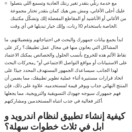
مع خدمة رنلّي بتقدر تغير رنتك العادية وتسمع اللي بتصلوا
عليك أحلى الأغاني، ومش بس هيك كمان بتقدر تختار مجموعة
من الأغاني أو الأناشيد أو المقاطع المفضلة إلك وتشكّل مكتبتك
الخاصة باستخدام 10 رنات، وإلك خيار تبديلها في أي وقت.
ابدأ بجمع بيانات جمهورك والبحث في احتياجاتهم وتفضيلاتهم، ما
المشاكل التي يعانون منها في مجال عمل تطبيقك؟ ركز على
نقاط الألم هذه للخروج بأنسب الحلول والخصائص. يمكنك الاعتماد
على الاستبيانات أو مواقع التواصل الاجتماعي أو” „محركات البحث
لهذا الجانب. سيساعدك الجمهور المستهدف المحدد جيدًا على
اتخاذ قرارات مستنيرة أثناء عملية تطوير تطبيقك، مما يضمن أن
المنتج النهائي جذاب ويوفر قيمة لمستخدميه. علاوة على ذلك، فإن
فهم جمهورك سيوجه جهودك التسويقية والترويجية، مما يجعلها
أكثر فعالية في جذب انتباه المستخدمين ومشاركتهم.
كيفية إنشاء تطبيق لنظام اندرويد و
ابل في ثلاث خطوات سهلة؟