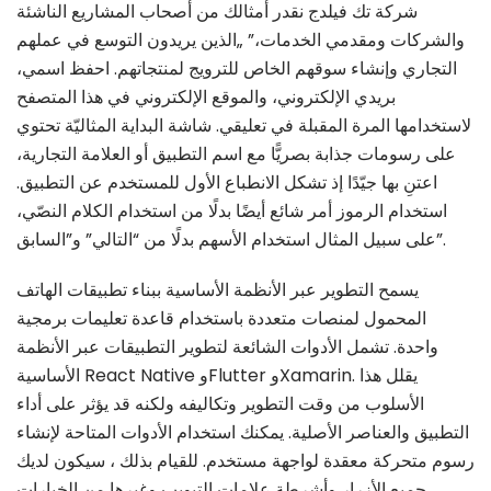
شركة تك فيلدج نقدر أمثالك من أصحاب المشاريع الناشئة
والشركات ومقدمي الخدمات،” „الذين يريدون التوسع في عملهم
التجاري وإنشاء سوقهم الخاص للترويج لمنتجاتهم. احفظ اسمي،
بريدي الإلكتروني، والموقع الإلكتروني في هذا المتصفح
لاستخدامها المرة المقبلة في تعليقي. شاشة البداية المثاليّة تحتوي
على رسومات جذابة بصريًّا مع اسم التطبيق أو العلامة التجارية،
اعتنِ بها جيّدًا إذ تشكل الانطباع الأول للمستخدم عن التطبيق.
استخدام الرموز أمر شائع أيضًا بدلًا من استخدام الكلام النصّي،
على سبيل المثال استخدام الأسهم بدلًا من “التالي” و”السابق”.
يسمح التطوير عبر الأنظمة الأساسية ببناء تطبيقات الهاتف
المحمول لمنصات متعددة باستخدام قاعدة تعليمات برمجية
واحدة. تشمل الأدوات الشائعة لتطوير التطبيقات عبر الأنظمة
الأساسية React Native وFlutter وXamarin. يقلل هذا
الأسلوب من وقت التطوير وتكاليفه ولكنه قد يؤثر على أداء
التطبيق والعناصر الأصلية. يمكنك استخدام الأدوات المتاحة لإنشاء
رسوم متحركة معقدة لواجهة مستخدم. للقيام بذلك ، سيكون لديك
جميع الأزرار وأشرطة علامات التبويب وغيرها من الخيارات