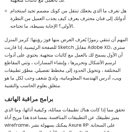
لك بالعمل مع كائنات متجهية.
هل تعرف ما الذي يجعلك تنتقل من كونك مصمم تجيد استخدام
أدواتك إلى فنان محترف يعرف كيف يجذب العميل من النظرة
الأولى؟ الإجابة بسيطة، ما تحتاجه..
المهم أن تنتقي رموزًا يُعرف الغرض منها فورَ رؤيتها؛ كرمز المنزل
للصفحة الرئيسية. إذا قارنت Sketch مقابل Adobe XD، سترى
أن الأول يسمح لك بالعمل مع كائنات متجهية. يحتوي على أدوات
لرسم الأشكال وتحريرها ، وإنشاء المسارات ، وثني المقاطع
المختلفة ، وتحويل الحدود إلى مخطط تفصيلي. مطوّر تطبيقات
ويب، أدرس الهندسة المعلوماتية، ولديّ شغف وحب لكل ما هو
متعلق بعلوم الحاسب والتقنية.
برامج مراقبة الهاتف
تحقق مما إذا كانت هناك تطبيقات مماثلة، وكيفية أدائها، وما الذي
يميز تطبيقك عن التطبيقات المنافسة. بمساعدة هذا مريح أداة
wireframe، يمكنك بسهولة نشر Axure RP على السحابة.