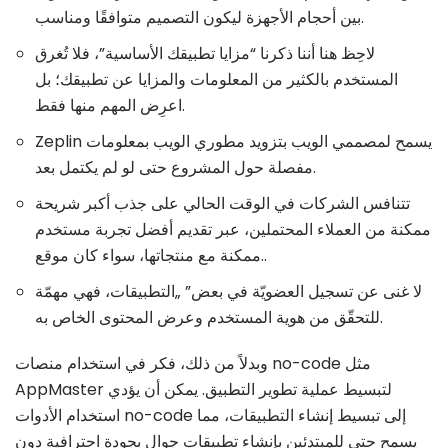
بين أحجام الأجهزة ليكون التصميم متوافقًا ومناسب.
لاحِظ هنا أننا ذكرنا “مزايا تطبيقك الأساسية”، فلا تُغرق
المستخدم بالكثير من المعلومات والمزايا عن تطبيقك؛ بل
اعرِض المهم منها فقط.
Zeplin يسمح لمصممي الويب بتزويد مطوري الويب بمعلومات
مفصلة حول المشروع حتى لو لم يكتمل بعد.
تتنافس الشركات في الوقت الحالي على جذب أكبر شريحة
ممكنة من العملاء المحتملين، عبر تقديم أفضل تجربة مستخدم
ممكنة مع منتجاتها، سواء كان موقع..
لا غنى عن تسجيل العضويّة في بعض” „التطبيقات، فهي مهمّة
للتحقّق من هوية المستخدم وعرض المحتوى الخاص به.
وبدلاً من ذلك، فكر في استخدام منصات no-code مثل
AppMaster لتبسيط عملية تطوير التطبيق. يمكن أن يؤدي
استخدام الأدوات no-code إلى تبسيط إنشاء التطبيقات، مما
يسمح حتى للمبتدئين بإنشاء تطبيقات جوال بجودة احترافية دون