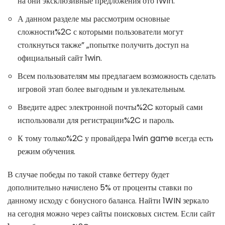
на они эксклюзивные предложения ото 1Win.
А данном разделе мы рассмотрим основные
сложности%2C с которыми пользователи могут
столкнуться также” „попытке получить доступ на
официальный сайт 1win.
Всем пользователям мы предлагаем возможность сделать
игровой этап более выгодным и увлекательным.
Введите адрес электронной почты%2C который сами
использовали для регистрации%2C и пароль.
К тому только%2C у провайдера 1win game всегда есть
режим обучения.
В случае победы по такой ставке беттеру будет
дополнительно начислено 5% от проценты ставки по
данному исходу с бонусного баланса. Найти 1WIN зеркало
на сегодня можно через сайты поисковых систем. Если сайт