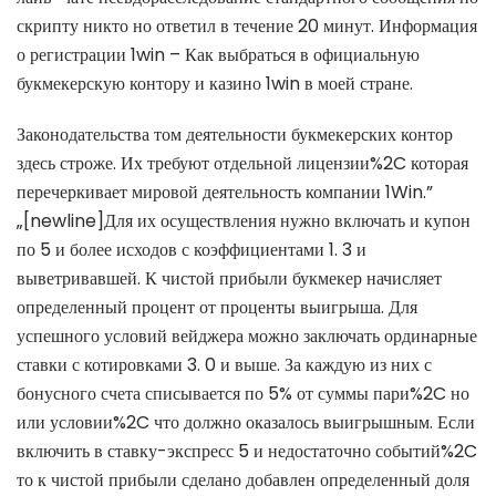
скрипту никто но ответил в течение 20 минут. Информация
о регистрации 1win – Как выбраться в официальную
букмекерскую контору и казино 1win в моей стране.
Законодательства том деятельности букмекерских контор
здесь строже. Их требуют отдельной лицензии%2C которая
перечеркивает мировой деятельность компании 1Win.”
„[newline]Для их осуществления нужно включать и купон
по 5 и более исходов с коэффициентами 1. 3 и
выветривавшей. К чистой прибыли букмекер начисляет
определенный процент от проценты выигрыша. Для
успешного условий вейджера можно заключать ординарные
ставки с котировками 3. 0 и выше. За каждую из них с
бонусного счета списывается по 5% от суммы пари%2C но
или условии%2C что должно оказалось выигрышным. Если
включить в ставку-экспресс 5 и недостаточно событий%2C
то к чистой прибыли сделано добавлен определенный доля