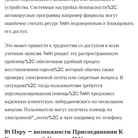
устройства. Системные настройки безопасности%2C
антивирусные программы например фаерволы могут
ошибочно считать ресурс 1win недоверенным и блокировать
его доступ.
Это может привести к трудностям со доступом к всем
учетным записям. 1win решает эту распространенную
проблему%2C обеспечивая удобный процесс
восстановления пароля%2C который обычно также
проверку электронной почты или секретные вопроса. В
ситуациях%2C тогда пользователям требуется
персонализированная помощь%2C 1win предложил
надежную клиентскую либердановского по нескольким
каналам. Пользователи могут получить помощь по
электронной” „почте%2C в чате например по телефону.
In Перу – возможности Присоединения К