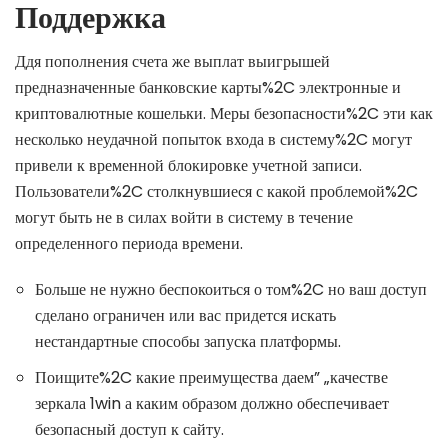
Поддержка
Ддя пополнения счета же выплат выигрышей
предназначенные банковские карты%2C электронные и
криптовалютные кошельки. Меры безопасности%2C эти как
несколько неудачной попыток входа в систему%2C могут
привели к временной блокировке учетной записи.
Пользователи%2C столкнувшиеся с какой проблемой%2C
могут быть не в силах войти в систему в течение
определенного периода времени.
Больше не нужно беспокоиться о том%2C но ваш доступ
сделано ограничен или вас придется искать
нестандартные способы запуска платформы.
Поищите%2C какие преимущества даем” „качестве
зеркала 1win а каким образом должно обеспечивает
безопасный доступ к сайту.