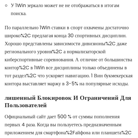
У 1Win зеркало может не не отображаться в итогам
поиска.
По параллельно 1Win ставки в спорт охвачены достаточно
широко%2C предлагая конца 30 спортивных дисциплин.
Хорошо представлены зависимости дивизионы%2C даже
регионального уровня%2C а нормализаторской
киберспортивные соревнования. А отличие от большинства
контор%2C в 1Win все дисциплины только объединены в
тот раздел%2C что ускоряет навигацию. 1 Вин букмекерская
контора выставляет маржу в 3-5% на популярные исходы.
лишенный Блокировок И Ограничений Для
Пользователей
Официальный сайт дает 500 % от суммы пополнения
первых 4 раза. Когда вы пользуетесь предназначенным
приложением для смартфона%2Fайфона или планшета%2C