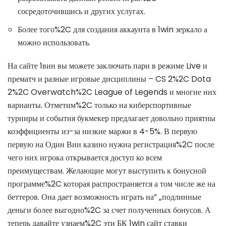
сосредоточившись и других услугах.
Более того%2C для создания аккаунта в 1win зеркало а
можно использовать.
На сайте 1вин вы можете заключать пари в режиме Live и
прематч и разные игровые дисциплины – CS 2%2C Dota
2%2C Overwatch%2C League of Legends и многие них
варианты. Отметим%2C только на киберспортивные
турниры и события букмекер предлагает довольно приятны
коэффициенты из-за низкие маржи в 4-5%. В первую
первую на Один Вин казино нужна регистрация%2C после
чего них игрока открывается доступ ко всем
преимуществам. Желающие могут выступить к бонусной
программе%2C которая распространяется а том числе же на
беттеров. Она дает возможность играть на” „подлинные
деньги более выгодно%2C за счет полученных бонусов. А
теперь давайте узнаем%2C эти БК 1win сайт ставки