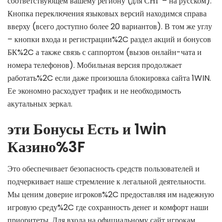
соответствующем вашему региону (для СНГ – на русском).
Кнопка переключения языковых версий находимся справа
вверху (всего доступно более 20 вариантов). В том же углу
– кнопки входа и регистрации%2C раздел акций и бонусов
БК%2C а также связь с саппортом (вызов онлайн-чата и
номера телефонов). Мобильная версия продолжает
работать%2C если даже произошла блокировка сайта 1WIN.
Ее экономно расходует трафик и не необходимость
акутальных зеркал.
эти Бонусы Есть и 1win
Казино%3F
Это обеспечивает безопасность средств пользователей и
подчеркивает наше стремление к легальной деятельности.
Мы ценим доверие игроков%2C предоставляя им надежную
игровую среду%2C где сохранность денег и комфорт наши
приоритеты. Ддя входа на официальному сайт игрокам