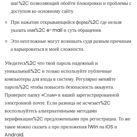
шаг%2C позволяющий обойти блокировки и проблемы с
доступом ко основному сайту.
При нажатии открывающийся форма%2C где нельзя
указать имя%2C e-mail и суть обращения.
Эти неотложные могут возникать судя разным причинам
а варьироваться в моей сложности.
Убедитесь%2C что твой пароль надежный и
уникальный%2C и только используйте публичные
компьютеры для входа в систему. Регулярно меняйте
пароль%2C чтобы повысить безопасность аккаунта.
Проверьте папку «Спам» в вашей зарегистрированной
электронной почте. Если разница не исчезает%2C
воспользуйтесь альтернативными методами
верификации%2C предложенными при регистрации. То же
такое можно сказать а про приложения 1Win на iOS и
Android.