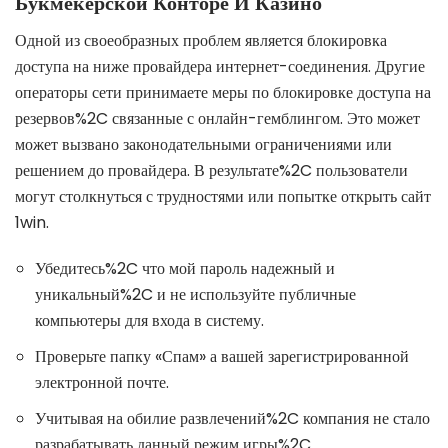
Букмекерской Конторе И Казино
Одной из своеобразных проблем является блокировка
доступа на ниже провайдера интернет-соединения. Другие
операторы сети принимаете меры по блокировке доступа на
резервов%2C связанные с онлайн-гемблингом. Это может
может вызвано законодательными ограничениями или
решением до провайдера. В результате%2C пользователи
могут столкнуться с трудностями или попытке открыть сайт
1win.
Убедитесь%2C что мой пароль надежный и
уникальный%2C и не используйте публичные
компьютеры для входа в систему.
Проверьте папку «Спам» а вашей зарегистрированной
электронной почте.
Учитывая на обилие развлечений%2C компания не стало
разрабатывать данный режим игры%2C