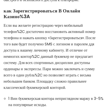
как Зарегистрироваться В Онлайн
Казино%3A
Если вы желаете регистрацию через мобильный
телефон%2C достаточно восстановить активный номер
телефона и нажать кнопку «Зарегистрироваться». После
того вам будет получено SMS с логином и паролем ддя
доступа к вашему личному кабинету. И отличие от
немногих контор%2C данный букмекер не предлагает
систему. Для всех спортивных дисциплин доступны
ординары и экспрессы. Пари можно заключать и сумму
всего в один рубль%2C но позволяет играть с весьма
небольшим банком. Площадку сложно правильнее
классической букмекерской конторой.
1 Вин букмекерская контора неприглядном маржу в 3-5%
на популярные исходы.