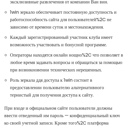
эксклюзивные развлечения от компании Ван вин.
1win зеркало обеспечивает постоянную доступность и
работоспособность сайта для пользователей%2C не
зависимо от времени суток и местонахождения.
Каждый зарегистрированный участник клуба имеет
возможность участвовать и бонусной программе.
Операторы находятся онлайн нощно%2C что позволяет в
любое время задавать вопросы и обращаться за помощью
при возникновении технических нерешенных.
Роль зеркала ддя доступа к 1win состоит в
предоставлении пользователю альтернативного
тернистый для получения доступа к сайту.
При входе и официальном сайте пользователи должны
ввести отведенный им пароль — конфиденциальный ключ
ко своей учетной записи. Кроме того%2C платформа