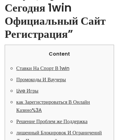
Сегодня 1win
Официальный Сайт
Регистрация”
Content
Ставки На Спорт В 1win
Промокоды И Ваучеры
Live Игры
как Зарегистрироваться В Онлайн
Казино%3A
Решение Проблем же Поддержка
лишенный Блокировок И Ограничений