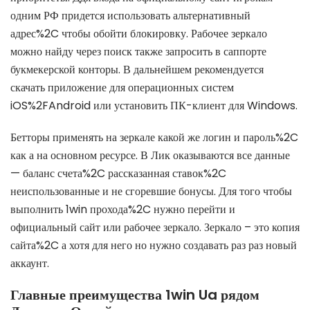
одним РФ придется использовать альтернативный
адрес%2C чтобы обойти блокировку. Рабочее зеркало
можно найду через поиск также запросить в саппорте
букмекерской конторы. В дальнейшем рекомендуется
скачать приложение для операционных систем
iOS%2FAndroid или установить ПК-клиент для Windows.
Бетторы применять на зеркале какой же логин и пароль%2C
как а на основном ресурсе. В Лик оказываются все данные
— баланс счета%2C рассказанная ставок%2C
неиспользованные и не сгоревшие бонусы. Для того чтобы
выполнить 1win прохода%2C нужно перейти и
официальный сайт или рабочее зеркало. Зеркало – это копия
сайта%2C а хотя для него но нужно создавать раз раз новый
аккаунт.
Главные преимущества 1win Ua рядом