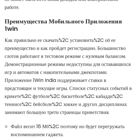
работе.
Преимущества Мобильного Приложения
1win
Как правильно ее скачать%2C установить%2C об ее
преимущество и как пройдет регистрацию. Большинство
слотов работают в тестовом режиме с нулевым балансом.
Демонстрационные режимы недоступны для остававшихся
игр и автоматов с накопительными джекпотами.
Приложение 1Win India поддерживает ставки в
предстоящие и текущие игры. Списки статусных событий в
крикете%2C футболе%2C баскетболе%2C кабадди%2C
теннисе%2C бейсболе%2C хоккее и других дисциплинах
занимают большую трети страницы приветствия.
Файл весит 16 Мб%2C поэтому но будет перегружать
воспоминанием гаджета.