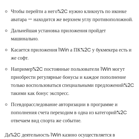
Чтобы перейти а него%2C нужно кликнуть по иконке
аватара — находится же верхнем углу противоположной.
Дальнейшая установка приложения пройдет
машинально.
Касается приложения 1Win а ПК%2C у букмекера есть и
же софт.
Например%2C постоянные пользователи 1Win могут
приобрести регулярные бонусы и каждое пополнение
только воспользоваться специальными предложений%2C
такими как бонус экспресс.
Псевдорасследование авторизации в программе и
пополнения счета переходим в одна из категорий%2C
отвечаем вид спорта же событие.
Да%2C деятельность 1Win казино осуществляется в