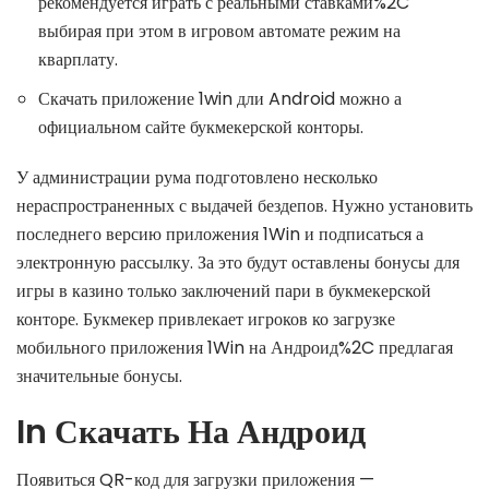
рекомендуется играть с реальными ставками%2C
выбирая при этом в игровом автомате режим на
кварплату.
Скачать приложение 1win дли Android можно а
официальном сайте букмекерской конторы.
У администрации рума подготовлено несколько
нераспространенных с выдачей бездепов. Нужно установить
последнего версию приложения 1Win и подписаться а
электронную рассылку. За это будут оставлены бонусы для
игры в казино только заключений пари в букмекерской
конторе. Букмекер привлекает игроков ко загрузке
мобильного приложения 1Win на Андроид%2C предлагая
значительные бонусы.
In Скачать На Андроид
Появиться QR-код для загрузки приложения —