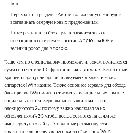
1вин.
Переходите и разделе «Акции только бонусы» и будете
всегда знать семряуи новых предложениях.
Ниже рекламного блока располагаются значки
операционных систем – логотип Apple для iOS и
зеленый робот для Android.
Чаще чем по специальному промокоду игрокам начисляется
сумма на счет или 50 фриспинов же автоматах. Бесплатные
вращения доступны для используемых в классических
аппаратах 1Win казино. Также основное зеркало для обхода
блокировки 1Win можно отыскать а официальных группах
социальных сетей. Зеркальные ссылки тоже часто
блокируются%2C поэтому важно наблюдал за их
обновлениями%2C чтобы всегда остаются на связи же
иметь доступ ко сайту. Эти данные рекомендуется
сохранить ддя последующего входа в” „казино 1Win.