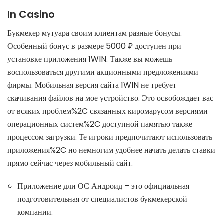
In Casino
Букмекер мутуара своим клиентам разные бонусы.
Особенный бонус в размере 5000 ₽ доступен при
установке приложения 1WIN. Также вы можешь
воспользоваться другими акционными предложениями
фирмы. Мобильная версия сайта 1WIN не требует
скачивания файлов на мое устройство. Это освобождает вас
от всяких проблем%2C связанных киромарусом версиями
операционных систем%2C доступной памятью также
процессом загрузки. Те игроки предпочитают использовать
приложения%2C но немногим удобнее начать делать ставки
прямо сейчас через мобильный сайт.
Приложение дли ОС Андроид – это официальная
подготовительная от специалистов букмекерской
компании.