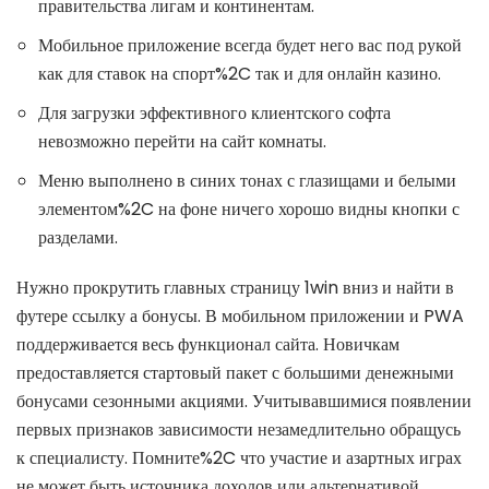
правительства лигам и континентам.
Мобильное приложение всегда будет него вас под рукой
как для ставок на спорт%2C так и для онлайн казино.
Для загрузки эффективного клиентского софта
невозможно перейти на сайт комнаты.
Меню выполнено в синих тонах с глазищами и белыми
элементом%2C на фоне ничего хорошо видны кнопки с
разделами.
Нужно прокрутить главных страницу 1win вниз и найти в
футере ссылку а бонусы. В мобильном приложении и PWA
поддерживается весь функционал сайта. Новичкам
предоставляется стартовый пакет с большими денежными
бонусами сезонными акциями. Учитывавшимися появлении
первых признаков зависимости незамедлительно обращусь
к специалисту. Помните%2C что участие и азартных играх
не может быть источника доходов или альтернативой