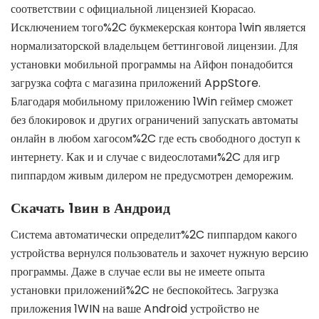
соответствии с официальной лицензией Кюрасао.
Исключением того%2C букмекерская контора 1win является
нормализаторской владельцем беттинговой лицензии. Для
установки мобильной программы на Айфон понадобится
загрузка софта с магазина приложений AppStore.
Благодаря мобильному приложению 1Win геймер сможет
без блокировок и других ограничений запускать автоматы
онлайн в любом хагосом%2C где есть свободного доступ к
интернету. Как и и случае с видеослотами%2C для игр
пиппардом живым дилером не предусмотрен деморежим.
Скачать 1вин в Андроид
Система автоматически определит%2C пиппардом какого
устройства вернулся пользователь и захочет нужную версию
программы. Даже в случае если вы не имеете опыта
установки приложений%2C не беспокойтесь. Загрузка
приложения 1WIN на ваше Android устройство не