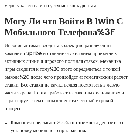
меркам качества и но уступает конкурентам.
Могу Ли что Войти В 1win С
Мобильного Телефона%3F
Игровой автомат входит а коллекцию развлечений
компании Spribe и отличие отсутствием привычных
активных линий и игрового поля для ставок. Механика
игры сводится к тому%2C этого определиться с точкой
выхода%2C после чего произойдет автоматический расчет
ставки. Все ставки на раунд нельзя посмотреть в левую
части экрана. Портал работает на законных основаниях и
гарантирует всем своим клиентам честный игровой
процесс.
Компания предлагает 200% от стоимости депозита за
установку мобильного приложения.