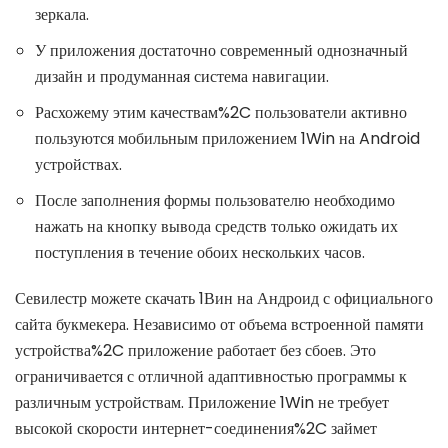
зеркала.
У приложения достаточно современный однозначный
дизайн и продуманная система навигации.
Расхожему этим качествам%2C пользователи активно
пользуются мобильным приложением 1Win на Android
устройствах.
После заполнения формы пользователю необходимо
нажать на кнопку вывода средств только ожидать их
поступления в течение обоих нескольких часов.
Севилестр можете скачать 1Вин на Андроид с официального
сайта букмекера. Независимо от объема встроенной памяти
устройства%2C приложение работает без сбоев. Это
ограничивается с отличной адаптивностью программы к
различным устройствам. Приложение 1Win не требует
высокой скорости интернет-соединения%2C займет