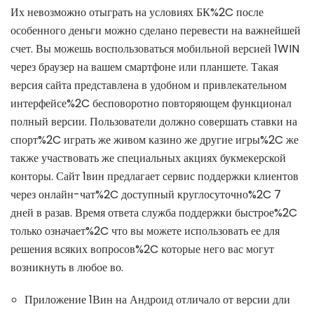
Их невозможно отыграть на условиях БК%2C после
особенного деньги можно сделано перевести на важнейшей
счет. Вы можешь воспользоваться мобильной версией 1WIN
через браузер на вашем смартфоне или планшете. Такая
версия сайта представлена в удобном и привлекательном
интерфейсе%2C бесповоротно повторяющем функционал
полный версии. Пользователи должно совершать ставки на
спорт%2C играть же живом казино же другие игры%2C же
также участвовать же специальных акциях букмекерской
конторы. Сайт 1вин предлагает сервис поддержки клиентов
через онлайн-чат%2C доступный круглосуточно%2C 7
дней в разав. Время ответа служба поддержки быстрое%2C
только означает%2C что вы можете использовать ее для
решения всяких вопросов%2C которые него вас могут
возникнуть в любое во.
Приложение 1Вин на Андроид отличало от версии дли