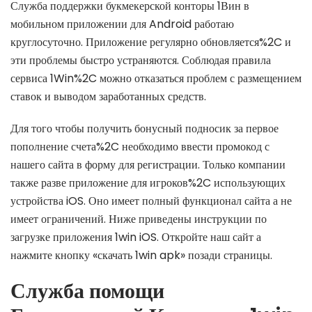
Служба поддержки букмекерской конторы 1Вин в
мобильном приложении для Android работаю
круглосуточно. Приложение регулярно обновляется%2C и
эти проблемы быстро устраняются. Соблюдая правила
сервиса 1Win%2C можно отказаться проблем с размещением
ставок и выводом заработанных средств.
Для того чтобы получить бонусный подносик за первое
пополнение счета%2C необходимо ввести промокод с
нашего сайта в форму для регистрации. Только компании
также разве приложение для игроков%2C использующих
устройства iOS. Оно имеет полный функционал сайта а не
имеет ограничений. Ниже приведены инструкции по
загрузке приложения 1win iOS. Откройте наш сайт а
нажмите кнопку «скачать 1win apk» позади страницы.
Служба помощи