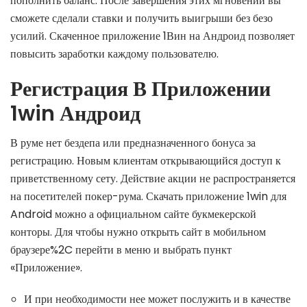
пополнить баланс. После завершения этих мгновений вы
сможете сделали ставки и получить выигрыши без безо
усилий. Скаченное приложение 1Вин на Андроид позволяет
повысить заработки каждому пользователю.
Регистрация В Приложении
1win Андроид
В руме нет бездепа или предназначенного бонуса за
регистрацию. Новым клиентам открывающийся доступ к
приветственному сету. Действие акции не распространяется
на посетителей покер-рума. Скачать приложение 1win для
Android можно а официальном сайте букмекерской
конторы. Для чтобы нужно открыть сайт в мобильном
браузере%2C перейти в меню и выбрать пункт
«Приложение».
И при необходимости нее может послужить и в качестве