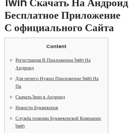
1win Скачать На Андроид
Бесплатное Приложение
С официального Сайта
Content
Регистрация В Приложении 1win На
Андроид
Для ничего Нужно Приложение 1win На
Пк
Скачать 1вин в Андроид
Новости Букмекеров
Служба помощи Букмекерской Компании
1win