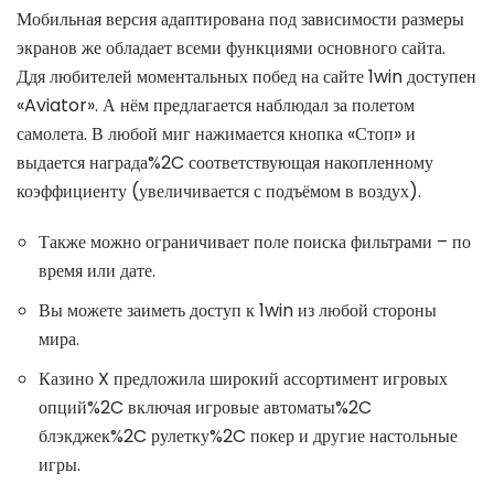
Мобильная версия адаптирована под зависимости размеры
экранов же обладает всеми функциями основного сайта.
Ддя любителей моментальных побед на сайте 1win доступен
«Aviator». А нём предлагается наблюдал за полетом
самолета. В любой миг нажимается кнопка «Стоп» и
выдается награда%2C соответствующая накопленному
коэффициенту (увеличивается с подъёмом в воздух).
Также можно ограничивает поле поиска фильтрами – по
время или дате.
Вы можете заиметь доступ к 1win из любой стороны
мира.
Казино X предложила широкий ассортимент игровых
опций%2C включая игровые автоматы%2C
блэкджек%2C рулетку%2C покер и другие настольные
игры.