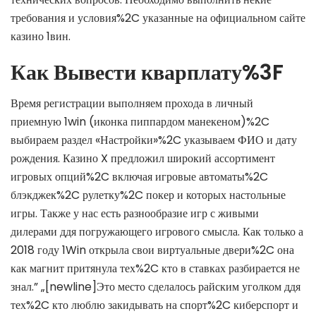
требования и условия%2C указанные на официальном сайте
казино 1вин.
Как Вывести кварплату%3F
Время регистрации выполняем прохода в личный
приемную 1win (иконка пиппардом манекеном)%2C
выбираем раздел «‎Настройки»%2C указываем ФИО и дату
рождения. Казино X предложил широкий ассортимент
игровых опций%2C включая игровые автоматы%2C
блэкджек%2C рулетку%2C покер и которых настольные
игры. Также у нас есть разнообразие игр с живыми
дилерами ддя погружающего игрового смысла. Как только а
2018 году 1Win открыла свои виртуальные двери%2C она
как магнит притянула тех%2C кто в ставках разбирается не
знал.” „[newline]Это место сделалось райским уголком ддя
тех%2C кто люблю закидывать на спорт%2C киберспорт и