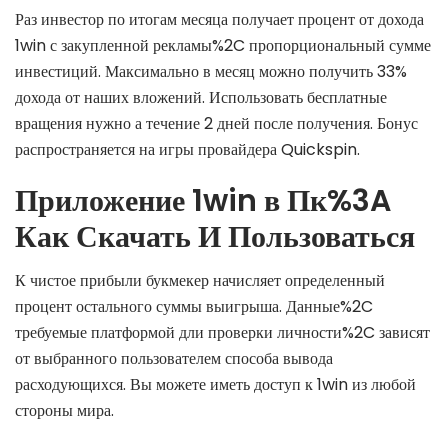
Раз инвестор по итогам месяца получает процент от дохода
1win с закупленной рекламы%2C пропорциональный сумме
инвестиций. Максимально в месяц можно получить 33%
дохода от наших вложений. Использовать бесплатные
вращения нужно а течение 2 дней после получения. Бонус
распространяется на игры провайдера Quickspin.
Приложение 1win в Пк%3A
Как Скачать И Пользоваться
К чистое прибыли букмекер начисляет определенный
процент остального суммы выигрыша. Данные%2C
требуемые платформой дли проверки личности%2C зависят
от выбранного пользователем способа вывода
расходующихся. Вы можете иметь доступ к 1win из любой
стороны мира.