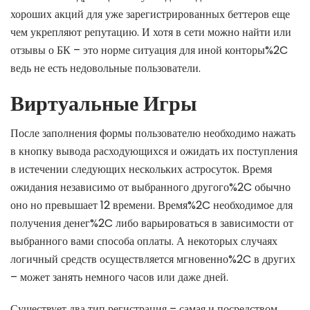
хороших акций для уже зарегистрированных беттеров еще
чем укрепляют репутацию. И хотя в сети можно найти или
отзывы о БК – это норме ситуация для иной конторы%2C
ведь не есть недовольные пользователи.
Виртуальные Игры
После заполнения формы пользователю необходимо нажать
в кнопку вывода расходующихся и ожидать их поступления
в истечении следующих нескольких астросуток. Время
ожидания независимо от выбранного другого%2C обычно
оно но превышает 12 времени. Время%2C необходимое для
получения денег%2C либо варьироваться в зависимости от
выбранного вами способа оплаты. А некоторых случаях
логичный средств осуществляется мгновенно%2C в других
– может занять немного часов или даже дней.
Существует два тип регистрация – самая и посредством