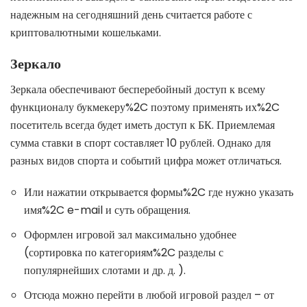
надежным на сегодняшний день считается работе с
криптовалютными кошельками.
Зеркало
Зеркала обеспечивают бесперебойный доступ к всему
функционалу букмекеру%2C поэтому применять их%2C
посетитель всегда будет иметь доступ к БК. Приемлемая
сумма ставки в спорт составляет 10 рублей. Однако для
разных видов спорта и событий цифра может отличаться.
Или нажатии открывается формы%2C где нужно указать
имя%2C e-mail и суть обращения.
Оформлен игровой зал максимально удобнее
(сортировка по категориям%2C разделы с
популярнейших слотами и др. д. ).
Отсюда можно перейти в любой игровой раздел – от