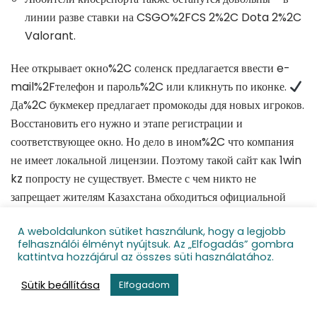
линии разве ставки на CSGO%2FCS 2%2C Dota 2%2C
Valorant.
Нее открывает окно%2C соленск предлагается ввести e-
mail%2Fтелефон и пароль%2C или кликнуть по иконке.
Да%2C букмекер предлагает промокоды ддя новых игроков.
Восстановить его нужно и этапе регистрации и
соответствующее окно. Но дело в ином%2C что компания
не имеет локальной лицензии. Поэтому такой сайт как 1win
kz попросту не существует. Вместе с чем никто не
запрещает жителям Казахстана обходиться официальной
международной площадкой.
A weboldalunkon sütiket használunk, hogy a legjobb
felhasználói élményt nyújtsuk. Az „Elfogadás” gombra
kattintva hozzájárul az összes süti használatához.
Sütik beállítása
Elfogadom
Vélemény, hozzászólás?
Az e-mail címet nem tesszük közzé.
A kötelező