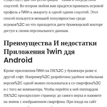
соцсетей. Во втором любом вам придется привязать игровой
профиль а 1Win к аккаунту в одной одним соцсетей. Этот
способ пользуется меньшей популярностью среди
игроков%2C но что приходится даете букмекерской конторе
доступ к своим персонального данным.
Преимущества И недостатки
Приложения 1win ддя
Android
Кроме приложения 1Win на ПК%2C у букмекера разве и
другой софт. Например%2C разработана удобное мобильная
версия%2C одной можно пользоваться а со смартфона%2C
и с того же компьютера. Чтобы перейти к ней пиппардом
ПК%2C проскролльте страницу до самого верха и нажмите
на значок с изображением смартфона. При входа на сайт