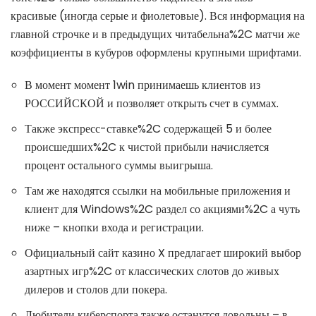
красивые (иногда серые и фиолетовые). Вся информация на
главной строчке и в предыдущих читабельна%2C матчи же
коэффициенты в кубуров оформлены крупными шрифтами.
В момент момент 1win принимаешь клиентов из
РОССИЙСКОЙ и позволяет открыть счет в суммах.
Также экспресс-ставке%2C содержащей 5 и более
происшедших%2C к чистой прибыли начисляется
процент остального суммы выигрыша.
Там же находятся ссылки на мобильные приложения и
клиент для Windows%2C раздел со акциями%2C а чуть
ниже – кнопки входа и регистрации.
Официальный сайт казино X предлагает широкий выбор
азартных игр%2C от классических слотов до живых
дилеров и столов дли покера.
Любители киберспорта также останутся довольны – в