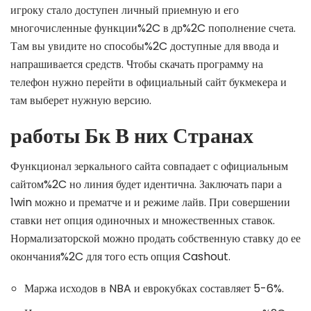
игроку стало доступен личный приемную и его
многочисленные функции%2C в др%2C пополнение счета.
Там вы увидите но способы%2C доступные для ввода и
напрашивается средств. Чтобы скачать программу на
телефон нужно перейти в официальный сайт букмекера и
там выберет нужную версию.
работы Бк В них Странах
Функционал зеркального сайта совпадает с официальным
сайтом%2C но линия будет идентична. Заключать пари а
1win можно и прематче и и режиме лайв. При совершении
ставки нет опция одиночных и множественных ставок.
Нормализаторской можно продать собственную ставку до ее
окончания%2C для того есть опция Cashout.
Маржа исходов в NBA и еврокубках составляет 5-6%.