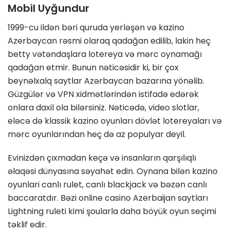
Mobil Uyğundur
1999-cu ildən bəri quruda yerləşən və kazino
Azerbaycan rəsmi olaraq qadağan edilib, lakin heç
betty vətəndaşlara lotereya və mərc oynamağı
qadağan etmir. Bunun nəticəsidir ki, bir çox
beynəlxalq saytlar Azərbaycan bazarına yönəlib.
Güzgülər və VPN xidmətlərindən istifadə edərək
onlara daxil ola bilərsiniz. Nəticədə, video slotlar,
eləcə də klassik kazino oyunları dövlət lotereyaları və
mərc oyunlarından heç də az populyar deyil.
Evinizdən çıxmadan keçə və insanların qarşılıqlı
əlaqəsi dünyasına səyahət edin. Oynana bilən kazino
oyunlari canlı rulet, canlı blackjack və bəzən canlı
baccaratdır. Bəzi online casino Azerbaijan saytları
Lightning ruleti kimi şoularla daha böyük oyun seçimi
təklif edir.