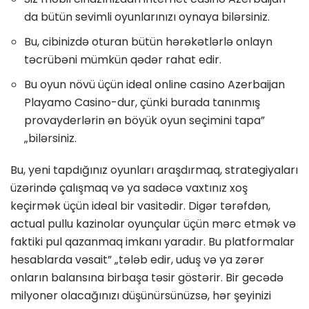
da bütün sevimli oyunlarınızı oynaya bilərsiniz.
Bu, cibinizdə oturan bütün hərəkətlərlə onlayn
təcrübəni mümkün qədər rahat edir.
Bu oyun növü üçün ideal online casino Azerbaijan
Playamo Casino-dur, çünki burada tanınmış
provayderlərin ən böyük oyun seçimini tapa”
„bilərsiniz.
Bu, yeni tapdığınız oyunları araşdırmaq, strategiyaları
üzərində çalışmaq və ya sadəcə vaxtınız xoş
keçirmək üçün ideal bir vasitədir. Digər tərəfdən,
actual pullu kazinolar oyunçular üçün mərc etmək və
faktiki pul qazanmaq imkanı yaradır. Bu platformalar
hesablarda vəsait” „tələb edir, uduş və ya zərər
onların balansına birbaşa təsir göstərir. Bir gecədə
milyoner olacağınızı düşünürsünüzsə, hər şeyinizi