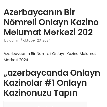
Azərbaycanın Bir
Skip
Nömrəli Onlayn Kazino
to
content
Məlumat Mərkəzi 202
by
admin
október 23, 2024
Azərbaycanın Bir Nömrəli Onlayn Kazino Məlumat
Mərkəzi 2024
„azərbaycanda Onlayn
Kazinolar #1 Onlayn
Kazinonuzu Tapın