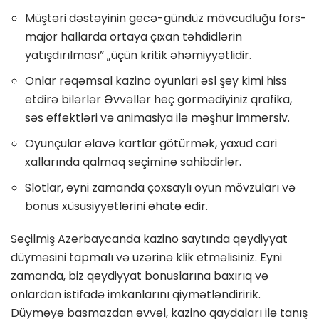
Müştəri dəstəyinin gecə-gündüz mövcudluğu fors-
major hallarda ortaya çıxan təhdidlərin
yatışdırılması” „üçün kritik əhəmiyyətlidir.
Onlar rəqəmsal kazino oyunlari əsl şey kimi hiss
etdirə bilərlər Əvvəllər heç görmədiyiniz qrafika,
səs effektləri və animasiya ilə məşhur immersiv.
Oyunçular əlavə kartlar götürmək, yaxud cari
xallarında qalmaq seçiminə sahibdirlər.
Slotlar, eyni zamanda çoxsaylı oyun mövzuları və
bonus xüsusiyyətlərini əhatə edir.
Seçilmiş Azerbaycanda kazino saytında qeydiyyat
düyməsini tapmalı və üzərinə klik etməlisiniz. Eyni
zamanda, biz qeydiyyat bonuslarına baxırıq və
onlardan istifadə imkanlarını qiymətləndiririk.
Düyməyə basmazdan əvvəl, kazino qaydaları ilə tanış