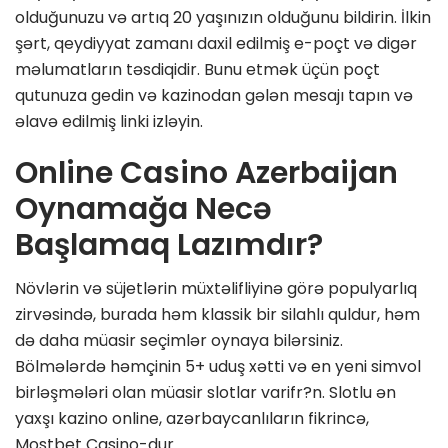
olduğunuzu və artıq 20 yaşınızın olduğunu bildirin. İlkin
şərt, qeydiyyat zamanı daxil edilmiş e-poçt və digər
məlumatların təsdiqidir. Bunu etmək üçün poçt
qutunuza gedin və kazinodan gələn mesajı tapın və
əlavə edilmiş linki izləyin.
Online Casino Azerbaijan
Oynamağa Necə
Başlamaq Lazımdır?
Növlərin və süjetlərin müxtəlifliyinə görə populyarlıq
zirvəsində, burada həm klassik bir silahlı quldur, həm
də daha müasir seçimlər oynaya bilərsiniz.
Bölmələrdə həmçinin 5+ uduş xətti və en yeni simvol
birləşmələri olan müasir slotlar varifr?n. Slotlu ən
yaxşı kazino online, azərbaycanlıların fikrincə,
Mostbet Casino-dur.