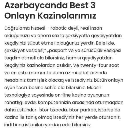
Azərbaycanda Best 3
Onlayn Kazinolarımız
Doğrulama hissəsi – robotic deyil, real insan
olduğunuzu və ahora saxta şəxsiyyətlə qeydiyyatdan
keçdiyinizi sübut etməli olduğunuz yerdir. Beləliklə,
şəxsiyyət vəsiqəsi,” „pasport və ya sürücülük vəsiqəsi
təqdim etməli ola bilərsiniz, hamısı qeydiyyatdan
keçdiyiniz kazinolardan asılıdır. Və twenty-four saat
və en este momento daha az müddət ərzində
hesabınız tam işlək olacaq və istədiyiniz bütün onlayn
oyun təcrübəsinə sahib ola bilərsiniz. Müasir
texnologiya sayəsində on-line kasino oyununun
rahatlığı evdə, kompüterinizin arxasında oturmaqdan
daha üstündür. İstər tıxacda, istər parkda, istərsə də
kazino ilə tanış olmaq istədiyiniz hər yerdə otursanız,
indi bunu istənilən yerdən edə bilərsiniz.