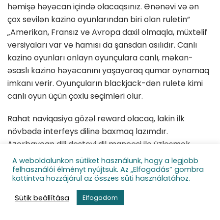
həmişə həyəcan içində olacaqsınız. Ənənəvi və ən
çox sevilən kazino oyunlarından biri olan ruletin”
„Amerikan, Fransız və Avropa daxil olmaqla, müxtəlif
versiyaları var və hamısı da şansdan asılıdır. Canlı
kazino oyunları onlayn oyunçulara canlı, məkan-
əsaslı kazino həyəcanını yaşayaraq qumar oynamaq
imkanı verir. Oyunçuların blackjack-dən ruletə kimi
canlı oyun üçün çoxlu seçimləri olur.
Rahat naviqasiya gözəl reward olacaq, lakin ilk
növbədə interfeys dilinə baxmaq lazımdır.
Azərbaycan dili dəstəyi dil maneəsi ilə üzləşmək
istəməyənlər üçün (xüsusilə də müştəri dəstəyi ilə
A weboldalunkon sütiket használunk, hogy a legjobb
əlaqə saxlamaq lazım olduqda) böyük üstünlük
felhasználói élményt nyújtsuk. Az „Elfogadás” gombra
kattintva hozzájárul az összes süti használatához.
olacaq. Digər oyunçuların rəyləri, actual
istifadəçilərdən kazinonun ədalətli”
Sütik beállítása
Elfogadom
„qiymətləndirilməsini öyrənməyə imkan verəcəkdir.