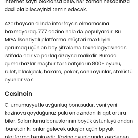
internet saytı bloklansa belə, hər zaman hesabınıza
daxil ola biləcəyinizi təmin edəcək.
Azərbaycan dilində interfeysin olmamasına
baxmayaraq, 777 cazino hələ də populyardır. Bu
MGA lisenziyalı platforma müştəri məxfiliyini
qorumaq üçün ən boy şifrələmə texnologiyasından
istifadə edir və parlaq dizayna malikdir. Burada
qumarbazlar məşhur tərtibatçıların 800+ oyunu,
rulet, blackjack, bakara, poker, canlı oyunlar, stolüstü
oyunlar və s.
Casinoin
O, ümumuyyətlə uyğunluq bonusudur, yəni yeni
kazinoya qoyduğunuz pulu ən azından iki qat artıra
bilər. Salamlama bonuslarının böyük üstünlüyü ondan
ibarətdir ki, onlar gələcək uduşlar üçün bpyük
platforma təmin edir. Kazino oyunlarında xərclənən