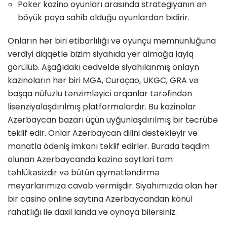
Poker kazino oyunları arasında strategiyanın ən
böyük paya sahib olduğu oyunlardan bidirir.
Onların hər biri etibarlılığı və oyunçu məmnunluğuna
verdiyi diqqətlə bizim siyahıda yer almağa layiq
görülüb. Aşağıdakı cədvəldə siyahılanmış onlayn
kazinoların hər biri MGA, Curaçao, UKGC, GRA və
başqa nüfuzlu tənzimləyici orqanlar tərəfindən
lisenziyalaşdırılmış platformalardır. Bu kazinolar
Azərbaycan bazarı üçün uyğunlaşdırılmış bir təcrübə
təklif edir. Onlar Azərbaycan dilini dəstəkləyir və
manatla ödəniş imkanı təklif edirlər. Burada təqdim
olunan Azerbaycanda kazino saytlari tam
təhlükəsizdir və bütün qiymətləndirmə
meyarlarımıza cavab vermişdir. Siyahımızda olan hər
bir casino online saytına Azərbaycandan könül
rahatlığı ilə daxil landa və oynaya bilərsiniz.