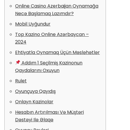
Online Casino Azerbaijan Oynamağa
Necə Başlamaq Lazımdır?
Mobil Uyğundur
Top Kazino Online Azərbaycan –
2024
Ehtiyatla Oynamaq Üçün Məsləhətlər
Addım 1 Seçilmiş Kazinonun
Qaydalarını Oxuyun
Rulet
Oyunçuya Qayıdış
Onlayn Kazinolar
Hesabın Artırılması Və Müştəri
Dəstəyi Ilə Əlaqə