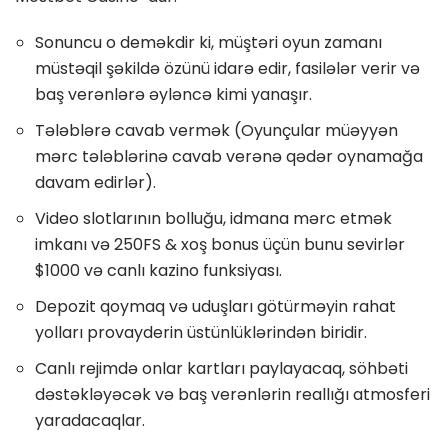
Sonuncu o deməkdir ki, müştəri oyun zamanı
müstəqil şəkildə özünü idarə edir, fasilələr verir və
baş verənlərə əyləncə kimi yanaşır.
Tələblərə cavab vermək (Oyunçular müəyyən
mərc tələblərinə cavab verənə qədər oynamağa
davam edirlər).
Video slotlarının bolluğu, idmana mərc etmək
imkanı və 250FS & xoş bonus üçün bunu sevirlər
$1000 və canlı kazino funksiyası.
Depozit qoymaq və uduşları götürməyin rahat
yolları provayderin üstünlüklərindən biridir.
Canlı rejimdə onlar kartları paylayacaq, söhbəti
dəstəkləyəcək və baş verənlərin reallığı atmosferi
yaradacaqlar.