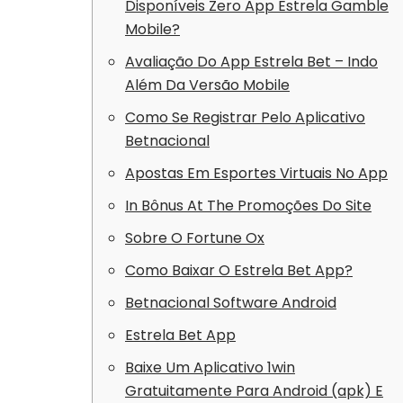
Disponíveis Zero App Estrela Gamble
Mobile?
Avaliação Do App Estrela Bet – Indo
Além Da Versão Mobile
Como Se Registrar Pelo Aplicativo
Betnacional
Apostas Em Esportes Virtuais No App
In Bônus At The Promoções Do Site
Sobre O Fortune Ox
Como Baixar O Estrela Bet App?
Betnacional Software Android
Estrela Bet App
Baixe Um Aplicativo 1win
Gratuitamente Para Android (apk) E