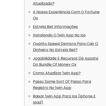
Atualizado?
A Nossa Experiência Com O Fortune
Ox
Estrela Bet Informações
Instalando O 1win App No Ios
Quanto Speed Demora Para Cair O
Dinheiro No Estrela Bet?
Jogabilidade E Recursos De Aposta
Do Bundle Of Money Ox
Como Atualizar 1win App?
Passo Some Sort Of Passo Para
Registro No 1win App
Baixar 1win App Para Ios (iphone E
Ipad)