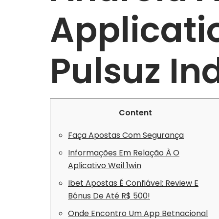
Applicati
Pulsuz In
Content
Faça Apostas Com Segurança
Informações Em Relação À O
Aplicativo Weil 1win
Ibet Apostas É Confiável: Review E
Bônus De Até R$ 500!
Onde Encontro Um App Betnacional