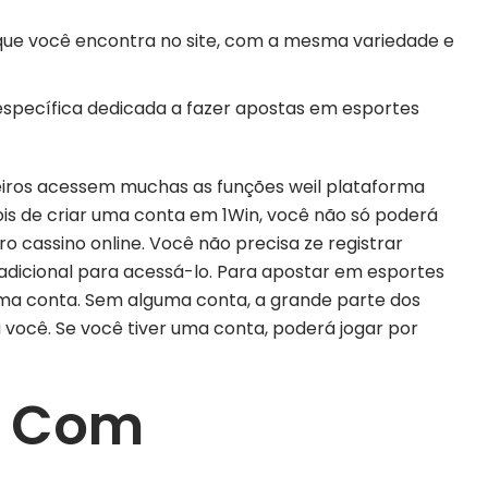
ue você encontra no site, com a mesma variedade e
específica dedicada a fazer apostas em esportes
ileiros acessem muchas as funções weil plataforma
is de criar uma conta em 1Win, você não só poderá
 cassino online. Você não precisa ze registrar
dicional para acessá-lo. Para apostar em esportes
guma conta. Sem alguma conta, a grande parte dos
 você. Se você tiver uma conta, poderá jogar por
s Com