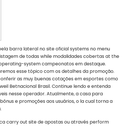
pela barra lateral no site oficial systems no menu
listagem de todas while modalidades cobertas at the
r operating-system campeonatos em destaque.
zaremos esse tópico com os detalhes da promoção.
e conferir as muy buenas cotações em esportes como
l weil Betnacional Brasil. Continue lendo e entenda
veis nesse operador. Atualmente, a casa para
 bônus e promoções aos usuários, o la cual torna a
.
a carry out site de apostas ou através perform