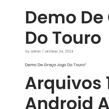
Demo De 
Skip
to
content
Do Touro
by
admin
október 24, 2024
Demo De Graça Jogo Do Touro”
Arquivos 
Android A