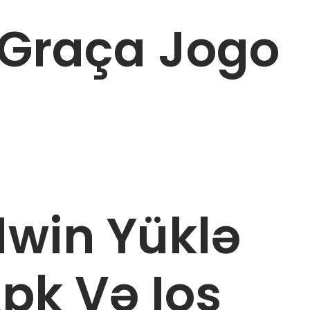
Graça Jogo
1win Yüklə
pk Və Ios