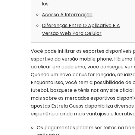
Ios
Acesso A Informação
Diferenças Entre O Aplicativo E A
Versão Web Para Celular
Você pode infiltrar os esportes disponíveis 
esportivo da versão mobile phone. Há uma 
ao clicar em cada uma, você consegue ve
Quando um novo bônus for lançado, atuali
Enquanto isso, você tem a possibilidade d
futebol, basquete e tênis not any site oficia
mais sobre os mercados esportivos disponí
apostas Estrela Guess disponibiliza diversos
experiência ainda mais vantajosa e lucrativa
Os pagamentos podem ser feitos na banc