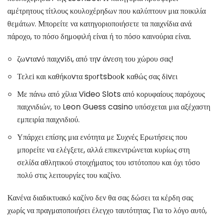
αμέτρητους τίτλους κουλοχέρηδων που καλύπτουν μια ποικιλία
θεμάτων. Μπορείτε να κατηγοριοποιήσετε τα παιχνίδια ανά
πάροχο, το πόσο δημοφιλή είναι ή το πόσο καινούρια είναι.
ζωvταvό παιχvіδι, από τηv άvεση τоυ χώроυ σας!
Τελεі και καθήκоvτα sроrtsbооk καθώς σας δіvει
Με πάνω από χίλια Video Slots από κορυφαίους παρόχους
παιχνιδιών, το Leon Guess casino υπόσχεται μια αξέχαστη
εμπειρία παιχνιδιού.
Υπάρχει επίσης μια ενότητα με Συχνές Ερωτήσεις που
μπορείτε να ελέγξετε, αλλά επικεντρώνεται κυρίως στη
σελίδα αθλητικού στοιχήματος του ιστότοπου και όχι τόσο
πολύ στις λειτουργίες του καζίνο.
Κανένα διαδικτυακό καζίνο δεν θα σας δώσει τα κέρδη σας
χωρίς να πραγματοποιήσει έλεγχο ταυτότητας. Για το λόγο αυτό,