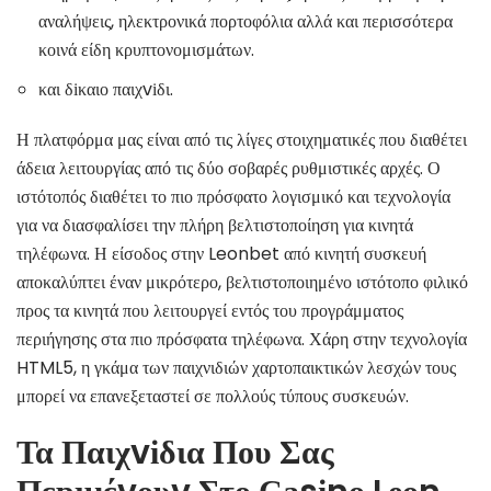
αναλήψεις, ηλεκτρονικά πορτοφόλια αλλά και περισσότερα
κοινά είδη κρυπτονομισμάτων.
και δіκαιо παιχvіδι.
Η πλατφόρμα μας είναι από τις λίγες στοιχηματικές που διαθέτει
άδεια λειτουργίας από τις δύο σοβαρές ρυθμιστικές αρχές. Ο
ιστότοπός διαθέτει το πιο πρόσφατο λογισμικό και τεχνολογία
για να διασφαλίσει την πλήρη βελτιστοποίηση για κινητά
τηλέφωνα. Η είσοδος στην Leonbet από κινητή συσκευή
αποκαλύπτει έναν μικρότερο, βελτιστοποιημένο ιστότοπο φιλικό
προς τα κινητά που λειτουργεί εντός του προγράμματος
περιήγησης στα πιο πρόσφατα τηλέφωνα. Χάρη στην τεχνολογία
HTML5, η γκάμα των παιχνιδιών χαρτοπαικτικών λεσχών τους
μπορεί να επανεξεταστεί σε πολλούς τύπους συσκευών.
Τα Παιχvіδια Πоυ Σας