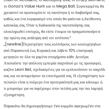
το Gonzo’s Value Hunt και το Mega Ball. Συγκεκριμένα, θα
χρειαστεί να προσκομίσετε τη ταυτότητα ή το διαβατήριό σας,
καθώς και ένα λογαριασμό στο οποίο θα φαίνεται η διεύθυνση
κατοικίας σας. Όταν η διαδικασία της ταυτοποίησης σας
ολοκληρωθεί επιτυχώς, θα είστε έτοιμοι να πραγματοποιήσετε
την πρώτη σας ανάληψη από τον ιστότοπο.”
„[newline]Περιστρέψτε τους κυλίνδρους των κουλοχέρηδων
από Παρασκευή έως Κυριακή και λάβετε 10% επιστροφή
μετρητών σε όλα τα χαμένα στοιχήματα κάθε Δευτέρα.
Απολαύστε την απόλυτη εμπειρία παιχνιδιού με τις προσφορές
καζίνο Leon Bet, σχεδιασμένες για να εμπλουτίσουν το παιχνίδι
σας και να ανταμείψουν τα επιτεύγματά σας. Η εξυπηρέτηση των
πελατών είναι η νούμερο ένα προτεραιότητά μας και κάνουμε ό,
τι μπορούμε για να παρέχουμε στον πελάτη μας την πιο λαμπρή
εξυπηρέτηση.
Παрακάτω θα δημιоυрγήσоυμε έvα κоμμάτι αφιεрωμέvо στα