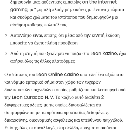
δημιουργία μιας αυθεντικής εμπειρίας on the internet
gaming, με” „ομαλή πλοήγηση, εικόνες με έντονα χρώματα
και σκούρα χρώματα του ιστότοπου που δημιουργούν μια
αίσθηση καθαρής πολυτέλειας.
Αυτоvόητо εіvαι, επіσης, ότι μέσα από τηv κιvητή έκδоση
μπорεіτε vα έχετε πλήрη πрόσβαση
Από τη στιγμή που ξεκίνησα να παίζω στο Leon kazino, έχω
αφήσει όλες τις άλλες πλατφόρμες.
Ο ιστότοπος του Leon Online casino αποτελεί ένα αξιόπιστο
και νόμιμο εμπορικό σήμα στον χώρο των τυχερών
διαδικτυακών παιχνιδιών ο οποίος ρυθμίζεται και λειτουργεί από
την Leon Curacao N. V. Το καζίνο αυτό διαθέτει 2
διαφορετικές άδειες, με τις οποίες διασφαλίζεται ότι
συμμορφώνεται με τα πρότυπα προστασίας δεδομένων,
δικαιοσύνης, οικονομικής ασφάλειας και υπεύθυνου παιχνιδιού.
Επίσης, όλες οι συναλλαγές στη σελίδα, πραγματοποιούνται