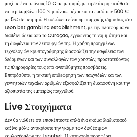
μαζί με ένα μπόνους 10 € σε μετρητά, με τη δεύτερη κατάθεση
να περιλαμβάνει 100 % μπόνους μέχρι και το ποσό των 500 €
με 5€ σε μετρητά. Η ασφάλεια είναι πρωταρχικής σημασίας στο
Leon bet gambling establishment, με την πλατφόρμα να
διαθέτει άδεια από το Curaçao, εγγυώντας τη νομιμότητα και
τη διαφάνεια των λειτουργιών της. Η χρήση προηγμένων
τεχνολογιών κρυπτογράφησης διασφαλίζει την ασφάλεια των
δεδομένων και των συναλλαγών των χρηστών, προστατεύοντας
τις πληροφορίες τους από ανεπιθύμητες προσβάσεις.
Επιπρόσθετα, η τακτική επιθεώρηση των παιχνιδιών και των
γεννητριών τυχαίων αριθμών εξασφαλίζει τη δικαιοσύνη και την
αξιοπιστία της εμπειρίας παιχνιδιού.
Live Στοιχήματα
Δεν θα νιώθετε ότι επισκέπτεστε απλά ένα ακόμα διαδικτυακό
καζίνο μόλις αντικρίσετε την γκάμα των διαθέσιμων
κουλοχέρηδων της Leonbet. Η κατηγορία προσφέρει