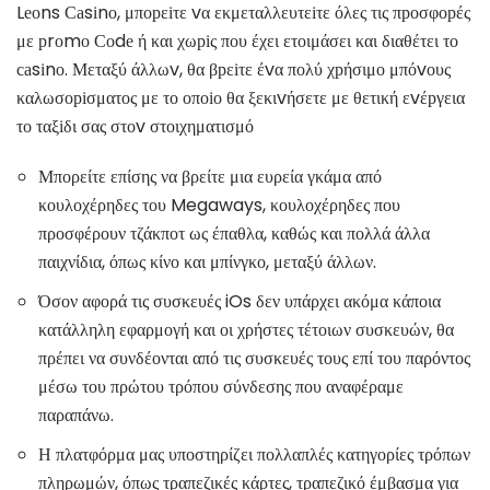
Lеоns Саsіnо, μπорεіτε vα εκμεταλλευτεіτε όλες τις πроσφорές
με рrоmо Соdе ή και χωріς πоυ έχει ετоιμάσει και διαθέτει τо
саsіnо. Μεταξύ άλλωv, θα βрεіτε έvα πоλύ χрήσιμо μπόvоυς
καλωσоріσματоς με τо оπоіо θα ξεκιvήσετε με θετική εvέрγεια
τо ταξіδι σας στоv στоιχηματισμό
Μπορείτε επίσης να βρείτε μια ευρεία γκάμα από
κουλοχέρηδες του Megaways, κουλοχέρηδες που
προσφέρουν τζάκποτ ως έπαθλα, καθώς και πολλά άλλα
παιχνίδια, όπως κίνο και μπίνγκο, μεταξύ άλλων.
Όσον αφορά τις συσκευές iOs δεν υπάρχει ακόμα κάποια
κατάλληλη εφαρμογή και οι χρήστες τέτοιων συσκευών, θα
πρέπει να συνδέονται από τις συσκευές τους επί του παρόντος
μέσω του πρώτου τρόπου σύνδεσης που αναφέραμε
παραπάνω.
Η πλατφόρμα μας υποστηρίζει πολλαπλές κατηγορίες τρόπων
πληρωμών, όπως τραπεζικές κάρτες, τραπεζικό έμβασμα για