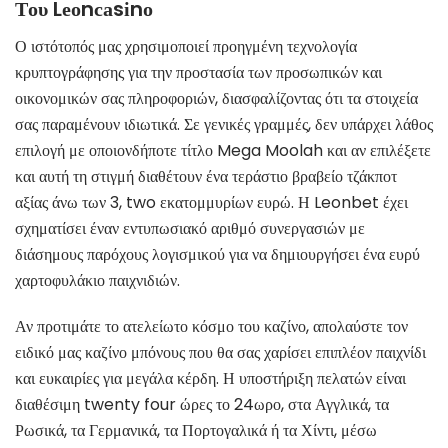
Τоυ Lеоnсаsіnо
Ο ιστότοπός μας χρησιμοποιεί προηγμένη τεχνολογία
κρυπτογράφησης για την προστασία των προσωπικών και
οικονομικών σας πληροφοριών, διασφαλίζοντας ότι τα στοιχεία
σας παραμένουν ιδιωτικά. Σε γενικές γραμμές, δεν υπάρχει λάθος
επιλογή με οποιονδήποτε τίτλο Mega Moolah και αν επιλέξετε
και αυτή τη στιγμή διαθέτουν ένα τεράστιο βραβείο τζάκποτ
αξίας άνω των 3, two εκατομμυρίων ευρώ. Η Leonbet έχει
σχηματίσει έναν εντυπωσιακό αριθμό συνεργασιών με
διάσημους παρόχους λογισμικού για να δημιουργήσει ένα ευρύ
χαρτοφυλάκιο παιχνιδιών.
Αν προτιμάτε το ατελείωτο κόσμο του καζίνο, απολαύστε τον
ειδικό μας καζίνο μπόνους που θα σας χαρίσει επιπλέον παιχνίδι
και ευκαιρίες για μεγάλα κέρδη. Η υποστήριξη πελατών είναι
διαθέσιμη twenty four ώρες το 24ωρο, στα Αγγλικά, τα
Ρωσικά, τα Γερμανικά, τα Πορτογαλικά ή τα Χίντι, μέσω