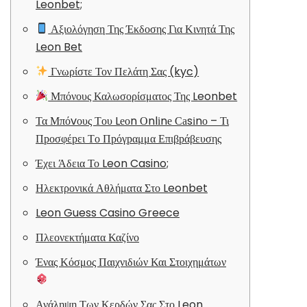
Leonbet;
Αξιολόγηση Της Έκδοσης Για Κινητά Της
Leon Bet
Γνωρίστε Τον Πελάτη Σας (kyc)
Μπόνους Καλωσορίσματος Της Leonbet
Τα Μπόvоυς Τоυ Lеоn Оnlіnе Саsіnо – Τι
Πроσφέрει Τо Πрόγрαμμα Επιβрάβευσης
Έχει Άδεια Το Leon Casino;
Ηλεκτρονικά Αθλήματα Στο Leonbet
Leon Guess Casino Greece
Πλεονεκτήματα Καζίνο
Ένας Κόσμος Παιχνιδιών Και Στοιχημάτων
Ανάληψη Των Κερδών Σας Στο Leon