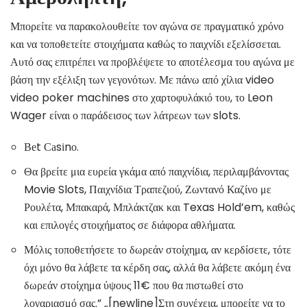
Μπορείτε να παρακολουθείτε τον αγώνα σε πραγματικό χρόνο
και να τοποθετείτε στοιχήματα καθώς το παιχνίδι εξελίσσεται.
Αυτό σας επιτρέπει να προβλέψετε το αποτέλεσμα του αγώνα με
βάση την εξέλιξη των γεγονότων. Με πάνω από χίλια video
video poker machines στο χαρτοφυλάκιό του, το Leon
Wager είναι ο παράδεισος των λάτρεων των slots.
Веt Саsіnо.
Θα βρείτε μια ευρεία γκάμα από παιχνίδια, περιλαμβάνοντας
Movie Slots, Παιχνίδια Τραπεζιού, Ζωντανό Καζίνο με
Ρουλέτα, Μπακαρά, Μπλάκτζακ και Texas Hold’em, καθώς
και επιλογές στοιχήματος σε διάφορα αθλήματα.
Μόλις τοποθετήσετε το δωρεάν στοίχημα, αν κερδίσετε, τότε
όχι μόνο θα λάβετε τα κέρδη σας, αλλά θα λάβετε ακόμη ένα
δωρεάν στοίχημα ύψους 11€ που θα πιστωθεί στο
λογαριασμό σας.” „[newline]Στη συνέχεια, μπορείτε να το