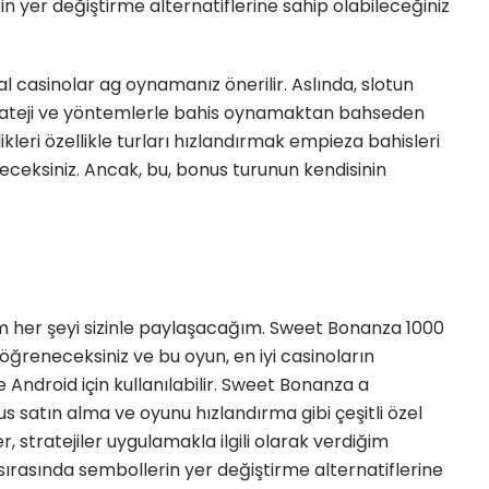
in yer değiştirme alternatiflerine sahip olabileceğiniz
l casinolar ag oynamanız önerilir. Aslında, slotun
rateji ve yöntemlerle bahis oynamaktan bahseden
likleri özellikle turları hızlandırmak empieza bahisleri
receksiniz. Ancak, bu, bonus turunun kendisinin
 her şeyi sizinle paylaşacağım. Sweet Bonanza 1000
öğreneceksiniz ve bu oyun, en iyi casinoların
Android için kullanılabilir. Sweet Bonanza a
s satın alma ve oyunu hızlandırma gibi çeşitli özel
r, stratejiler uygulamakla ilgili olarak verdiğim
 sırasında sembollerin yer değiştirme alternatiflerine