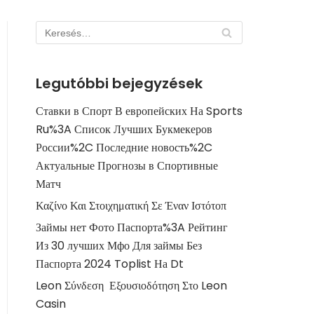
Legutóbbi bejegyzések
Ставки в Спорт В европейских На Sports
Ru%3A Список Лучших Букмекеров
России%2C Последние новость%2C
Актуальные Прогнозы в Спортивные
Матч
Καζίνο Και Στοιχηματική Σε Έναν Ιστότοπ
Займы нет Фото Паспорта%3A Рейтинг
Из 30 лучших Мфо Для займы Без
Паспорта 2024 Toplist На Dt
Leon Σύνδεση ️ Εξουσιοδότηση Στο Leon
Casin