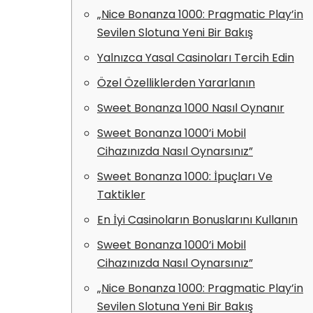
„Nice Bonanza 1000: Pragmatic Play’in
Sevilen Slotuna Yeni Bir Bakış
Yalnızca Yasal Casinoları Tercih Edin
Özel Özelliklerden Yararlanın
Sweet Bonanza 1000 Nasıl Oynanır
Sweet Bonanza 1000’i Mobil
Cihazınızda Nasıl Oynarsınız”
Sweet Bonanza 1000: İpuçları Ve
Taktikler
En İyi Casinoların Bonuslarını Kullanın
Sweet Bonanza 1000’i Mobil
Cihazınızda Nasıl Oynarsınız”
„Nice Bonanza 1000: Pragmatic Play’in
Sevilen Slotuna Yeni Bir Bakış