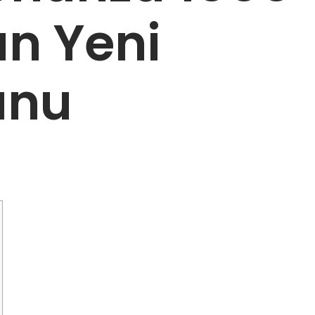
un Yeni
unu