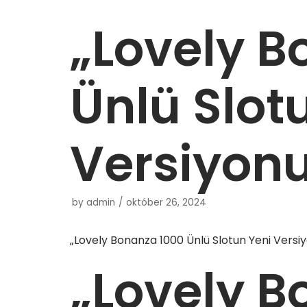
„Lovely B
Skip
to
content
Ünlü Slot
Versiyon
by
admin
október 26, 2024
„Lovely Bonanza 1000 Ünlü Slotun Yeni Vers
„Lovely B