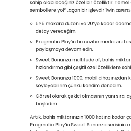
sahip olabileceğiniz özel bir özelliktir. Teme
sembollere yol” „açan bir işlevdir
1win скачать
6×5 makara düzeni ve 20’ye kadar ödeme h
detay vereceğim.
Pragmatic Play’in bu cazibe merkezini t
paylaşmaya devam edin.
Sweet Bonanza multitude of, bahis miktarı
hızlandırma gibi çeşitli özel özelliklere sah
Sweet Bonanza 1000, mobil cihazınızdan k
söyleyebilirim çünkü kendim denedim.
Görsel olarak çekici olmasının yanı sıra, 
başladım.
Artık, bahis miktarınızın 1000 katına kadar ç
Pragmatic Play’in Sweet Bonanza serisinin m