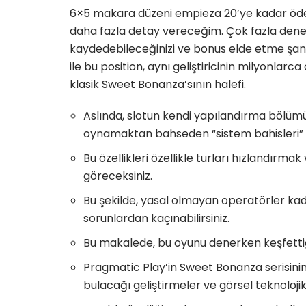
6×5 makara düzeni empieza 20’ye kadar öde
daha fazla detay vereceğim. Çok fazla dene
kaydedebileceğinizi ve bonus elde etme şansın
ile bu position, aynı geliştiricinin milyonla
klasik Sweet Bonanza’sının halefi.
Aslında, slotun kendi yapılandırma bölüm
oynamaktan bahseden “sistem bahisleri” if
Bu özellikleri özellikle turları hızlandırma
göreceksiniz.
Bu şekilde, yasal olmayan operatörler kad
sorunlardan kaçınabilirsiniz.
Bu makalede, bu oyunu denerken keşfettiğ
Pragmatic Play’in Sweet Bonanza serisinin
bulacağı geliştirmeler ve görsel teknolojik