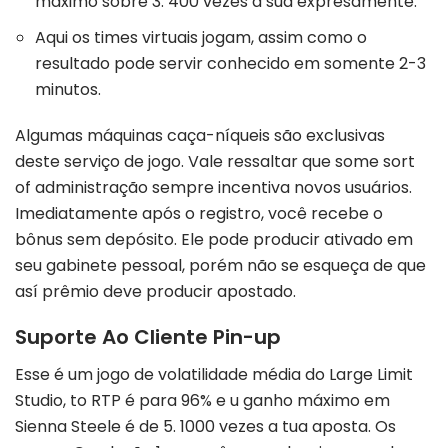
máximo sobre 3. 400 vezes a sua expresamente.
Aqui os times virtuais jogam, assim como o
resultado pode servir conhecido em somente 2-3
minutos.
Algumas máquinas caça-níqueis são exclusivas
deste serviço de jogo. Vale ressaltar que some sort
of administração sempre incentiva novos usuários.
Imediatamente após o registro, você recebe o
bônus sem depósito. Ele pode producir ativado em
seu gabinete pessoal, porém não se esqueça de que
así prêmio deve producir apostado.
Suporte Ao Cliente Pin-up
Esse é um jogo de volatilidade média do Large Limit
Studio, to RTP é para 96% e u ganho máximo em
Sienna Steele é de 5. 1000 vezes a tua aposta. Os