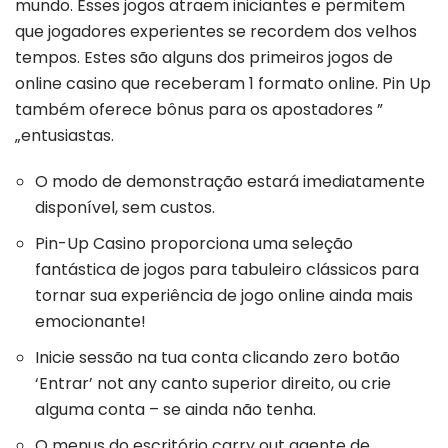
mundo. Esses jogos atraem iniciantes e permitem
que jogadores experientes se recordem dos velhos
tempos. Estes são alguns dos primeiros jogos de
online casino que receberam 1 formato online. Pin Up
também oferece bônus para os apostadores ”
„entusiastas.
O modo de demonstração estará imediatamente
disponível, sem custos.
Pin-Up Casino proporciona uma seleção
fantástica de jogos para tabuleiro clássicos para
tornar sua experiência de jogo online ainda mais
emocionante!
Inicie sessão na tua conta clicando zero botão
‘Entrar’ not any canto superior direito, ou crie
alguma conta – se ainda não tenha.
O menus do escritório carry out agente de