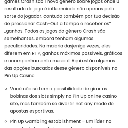
games Crash são 1 novo gênero sobre jogos onde u
resultado do jogo é influenciado não apenas pela
sorte do jogador, contudo também por tua decisão
de pressionar Cash-Out a tempo e receber os”
„ganhos. Todos os jogos do gênero Crash são
semelhantes, embora tenham algumas
peculiaridades. Na maioria dasjenige vezes, eles
diferem em RTP, ganhos máximos possíveis, gráficos
e acompanhamento musical. Aqui estão algumas
das opções buscados desse gênero disponíveis no
Pin Up Casino.
Você não só tem a possibilidade de girar as
bobinas dos slots simply no Pin Up online casino
site, mas também se divertir not any modo de
apostas esportivas.
Pin Up Gambling establishment – um líder no