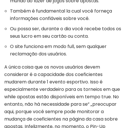
mundo do lazer de jogos sobre apostas.
Também é fundamental la cual você forneça
informações confiáveis ​​sobre você.
Ou possa ser, durante o dia você recebe todos os
seus lucro em seu cartão ou conta.
O site funciona em modo full, sem qualquer
reclamação dos usuários.
A única coisa que os novos usuários devem
considerar é a capacidade dos coeficientes
mudarem durante 1 evento esportivo. Isso é
especialmente verdadeiro para os torneios em que
while apostas estão disponíveis em tempo true. No
entanto, não há necessidade para se” „preocupar
aqui, porque você sempre pode monitorar a
mudança de coeficientes na página da casa sobre
apostas. Infelizmente, no momento, o Pin-Up