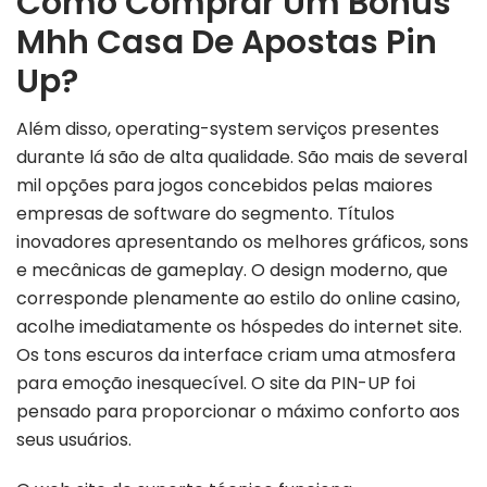
Como Comprar Um Bônus
Mhh Casa De Apostas Pin
Up?
Além disso, operating-system serviços presentes
durante lá são de alta qualidade. São mais de several
mil opções para jogos concebidos pelas maiores
empresas de software do segmento. Títulos
inovadores apresentando os melhores gráficos, sons
e mecânicas de gameplay. O design moderno, que
corresponde plenamente ao estilo do online casino,
acolhe imediatamente os hóspedes do internet site.
Os tons escuros da interface criam uma atmosfera
para emoção inesquecível. O site da PIN-UP foi
pensado para proporcionar o máximo conforto aos
seus usuários.