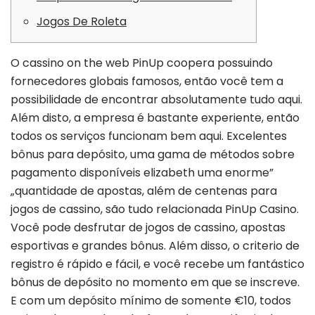
Jogos De Roleta
O cassino on the web PinUp coopera possuindo
fornecedores globais famosos, então você tem a
possibilidade de encontrar absolutamente tudo aqui.
Além disto, a empresa é bastante experiente, então
todos os serviços funcionam bem aqui. Excelentes
bônus para depósito, uma gama de métodos sobre
pagamento disponíveis elizabeth uma enorme”
„quantidade de apostas, além de centenas para
jogos de cassino, são tudo relacionada PinUp Casino.
Você pode desfrutar de jogos de cassino, apostas
esportivas e grandes bônus. Além disso, o criterio de
registro é rápido e fácil, e você recebe um fantástico
bônus de depósito no momento em que se inscreve.
E com um depósito mínimo de somente €10, todos