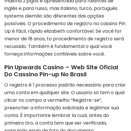
maioria 2 jogos é apresentada para falantes de
inglês e para russo, mas italiano, turco, português
systems alemão são diferentes das opções
possíveis. O procedimento de registro no cassino Pin
Up é fácil, rápido elizabeth confortável. Se você for
menor de 18 anos, to procedimento de registro será
recusado. Também é fundamental o qual você
forneça informações confiáveis ​​sobre você.
Pin Upwards Casino – Web Site Oficial
Do Cassino Pin-up No Brasil
O registro é 1 processo padrão necessário para criar
uma conta em qualquer site. O usuario só tem o qual
clicar no campo a vermelho “Registre-se”,
preencher a informação solicitada e legitimar sua
conta. É importante lembrar la cual, antes do
primeiro tiro, a conta tem que ser verificada,
possuindo envio de foto do documento