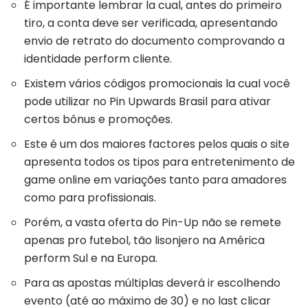
É importante lembrar la cual, antes do primeiro
tiro, a conta deve ser verificada, apresentando
envio de retrato do documento comprovando a
identidade perform cliente.
Existem vários códigos promocionais la cual você
pode utilizar no Pin Upwards Brasil para ativar
certos bônus e promoções.
Este é um dos maiores factores pelos quais o site
apresenta todos os tipos para entretenimento de
game online em variações tanto para amadores
como para profissionais.
Porém, a vasta oferta do Pin-Up não se remete
apenas pro futebol, tão lisonjero na América
perform Sul e na Europa.
Para as apostas múltiplas deverá ir escolhendo
evento (até ao máximo de 30) e no last clicar