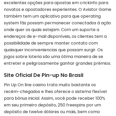
excelentes opções para apostas em crickinfo para
novatos e apostadores experientes. O Aviator Game
também tem um aplicativo para que operating
system fãs possam permanecer conectados à ação
onde quer os quais estejam. Com um suporte a
endereços de e-mail disponíveis, os clientes tem a
possibilidade de sempre manter contato com
quaisquer inconveniencias que possam surgir. Os
jogos sobre loteria são uma ótima maneira de se
entreter e peligrosamente ganhar grandes prêmios.
Site Oficial De Pin-up No Brasil
Pin Up On line casino trata muito bastante os
recém-chegados e lhes oferece o sistema flexível
para bônus inicial. Assim, você pode receber 100%
em seu primeiro depósito, 250 freespins por um
depósito de twelve dólares ou mais, bem como