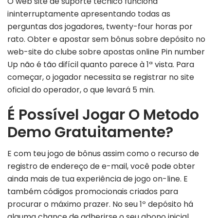
O web site de suporte técnico funciona
ininterruptamente apresentando todas as
perguntas dos jogadores, twenty-four horas por
rato. Obter e apostar sem bônus sobre depósito no
web-site do clube sobre apostas online Pin number
Up não é tão difícil quanto parece à 1ª vista. Para
começar, o jogador necessita se registrar no site
oficial do operador, o que levará 5 min.
É Possível Jogar O Metodo
Demo Gratuitamente?
E com teu jogo de bônus assim como o recurso de
registro de endereço de e-mail, você pode obter
ainda mais de tua experiência de jogo on-line. E
também códigos promocionais criados para
procurar o máximo prazer. No seu 1º depósito há
alguma chance de adherirse o seu abono inicial.