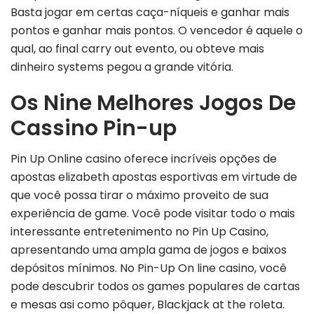
Basta jogar em certas caça-níqueis e ganhar mais
pontos e ganhar mais pontos. O vencedor é aquele o
qual, ao final carry out evento, ou obteve mais
dinheiro systems pegou a grande vitória.
Os Nine Melhores Jogos De
Cassino Pin-up
Pin Up Online casino oferece incríveis opções de
apostas elizabeth apostas esportivas em virtude de
que você possa tirar o máximo proveito de sua
experiência de game. Você pode visitar todo o mais
interessante entretenimento no Pin Up Casino,
apresentando uma ampla gama de jogos e baixos
depósitos mínimos. No Pin-Up On line casino, você
pode descubrir todos os games populares de cartas
e mesas asi como pôquer, Blackjack at the roleta.