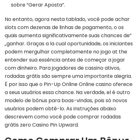
sobre “Gerar Aposta”.
No entanto, agora nesta tablado, você pode achar
slots com dezenas de linhas de pagamento, o os
quais aumenta significativamente suas chances de”
„ganhar. Graças a la cual oportunidade, os iniciantes
podem mergulhar completamente no jogo at the
entender sua essência antes de começar a jogar
com dinheiro. Para jogadores de cassino ativos,
rodadas grátis são sempre uma importante alegria.
É por isso que o Pin-Up Online Online casino oferece
a seus usuários essa chance. Na verdade, el é outro
modelo de bônus para boas-vindas, pois só novos
usuários podem obtê-lo. As instruções abaixo
descrevem como você pode comprar rodadas
grátis zero Casino Pin Upward.