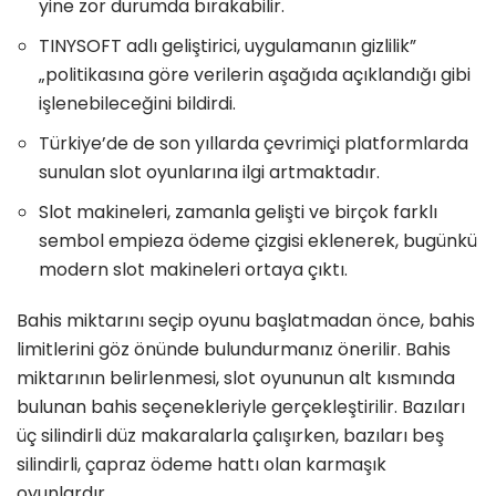
yine zor durumda bırakabilir.
TINYSOFT adlı geliştirici, uygulamanın gizlilik”
„politikasına göre verilerin aşağıda açıklandığı gibi
işlenebileceğini bildirdi.
Türkiye’de de son yıllarda çevrimiçi platformlarda
sunulan slot oyunlarına ilgi artmaktadır.
Slot makineleri, zamanla gelişti ve birçok farklı
sembol empieza ödeme çizgisi eklenerek, bugünkü
modern slot makineleri ortaya çıktı.
Bahis miktarını seçip oyunu başlatmadan önce, bahis
limitlerini göz önünde bulundurmanız önerilir. Bahis
miktarının belirlenmesi, slot oyununun alt kısmında
bulunan bahis seçenekleriyle gerçekleştirilir. Bazıları
üç silindirli düz makaralarla çalışırken, bazıları beş
silindirli, çapraz ödeme hattı olan karmaşık
oyunlardır.