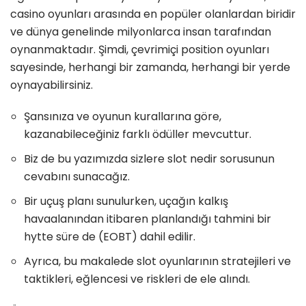
casino oyunları arasında en popüler olanlardan biridir
ve dünya genelinde milyonlarca insan tarafından
oynanmaktadır. Şimdi, çevrimiçi position oyunları
sayesinde, herhangi bir zamanda, herhangi bir yerde
oynayabilirsiniz.
Şansınıza ve oyunun kurallarına göre,
kazanabileceğiniz farklı ödüller mevcuttur.
Biz de bu yazımızda sizlere slot nedir sorusunun
cevabını sunacağız.
Bir uçuş planı sunulurken, uçağın kalkış
havaalanından itibaren planlandığı tahmini bir
hytte süre de (EOBT) dahil edilir.
Ayrıca, bu makalede slot oyunlarının stratejileri ve
taktikleri, eğlencesi ve riskleri de ele alındı.