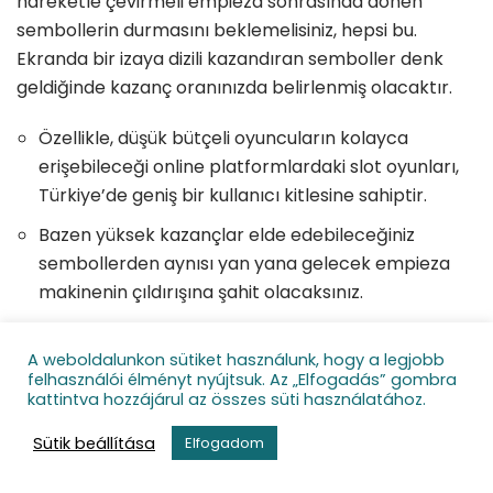
hareketle çevirmeli empieza sonrasında dönen
sembollerin durmasını beklemelisiniz, hepsi bu.
Ekranda bir izaya dizili kazandıran semboller denk
geldiğinde kazanç oranınızda belirlenmiş olacaktır.
Özellikle, düşük bütçeli oyuncuların kolayca
erişebileceği online platformlardaki slot oyunları,
Türkiye’de geniş bir kullanıcı kitlesine sahiptir.
Bazen yüksek kazançlar elde edebileceğiniz
sembollerden aynısı yan yana gelecek empieza
makinenin çıldırışına şahit olacaksınız.
Herkes İçin Havacılık Derneği, 2015 yılında
öğrenciler tarafından kurulan empieza yönetilen
A weboldalunkon sütiket használunk, hogy a legjobb
felhasználói élményt nyújtsuk. Az „Elfogadás” gombra
bir dernek olarak İLK ve TEK olma özelliğiyle
kattintva hozzájárul az összes süti használatához.
havacılık tarihine imzasını bırakmıştır.
Sütik beállítása
Elfogadom
Avrupa içinde gerçekleşen the girl IFR uçuşu için,