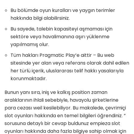
Bu bölümde oyun kuralları ve yaygın terimler
hakkında bilgi alabilirsiniz.
Bu sayede, talebin kapasiteyi aşmaması için
sektöre veya havalimanına aşırı yüklenme
yapılmamış olur.
Tüm hakları Pragmatic Play’e aittir – Bu web
sitesinde yer alan veya referans olarak dahil edilen
her türlü içerik, uluslararası telif hakkı yasalarıyla
korunmaktadır.
Bunun yanı sıra, iniş ve kalkış position zaman
aralıklarının ihlali sebebiyle, havayolu şirketlerine
para cezası weil kesilebiliyor. Bu makalede, çevrimiçi
slot oyunları hakkında en temel bilgileri öğrendiniz. ”
sorusuna detaylı bir cevap buldunuz empieza slot
oyunları hakkında daha fazla bilgiye sahip olmak için