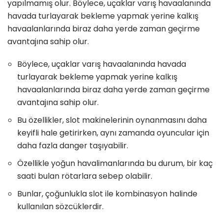
yapılmamış olur. Böylece, uçaklar varış havaalanında
havada turlayarak bekleme yapmak yerine kalkış
havaalanlarında biraz daha yerde zaman geçirme
avantajına sahip olur.
Böylece, uçaklar varış havaalanında havada
turlayarak bekleme yapmak yerine kalkış
havaalanlarında biraz daha yerde zaman geçirme
avantajına sahip olur.
Bu özellikler, slot makinelerinin oynanmasını daha
keyifli hale getirirken, aynı zamanda oyuncular için
daha fazla danger taşıyabilir.
Özellikle yoğun havalimanlarında bu durum, bir kaç
saati bulan rötarlara sebep olabilir.
Bunlar, çoğunlukla slot ile kombinasyon halinde
kullanılan sözcüklerdir.