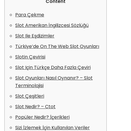
Content
Para Çekme
Slot Amerikan İngilizcesi Sözlüğü
Slot Ile Eşdizimler
Türkiye’de On The Web Slot Oyunları
Slotin Çevirisi
Slot Için Türkçe Daha Fazla Çeviri
Slot Oyunları Nasıl Oynanır? – Slot
Terminolojisi
Slot Çeşitleri
Slot Nedir? – Ctot
Popüler Nedir? İçerikleri
Sizi İzlemek İçin Kullanılan Veriler