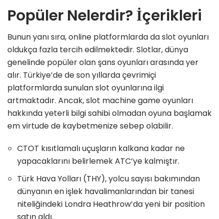
Popüler Nelerdir? İçerikleri
Bunun yanı sıra, online platformlarda da slot oyunları
oldukça fazla tercih edilmektedir. Slotlar, dünya
genelinde popüler olan şans oyunları arasında yer
alır. Türkiye’de de son yıllarda çevrimiçi
platformlarda sunulan slot oyunlarına ilgi
artmaktadır. Ancak, slot machine game oyunları
hakkında yeterli bilgi sahibi olmadan oyuna başlamak
em virtude de kaybetmenize sebep olabilir.
CTOT kısıtlamalı uçuşların kalkana kadar ne
yapacaklarını belirlemek ATC’ye kalmıştır.
Türk Hava Yolları (THY), yolcu sayısı bakımından
dünyanın en işlek havalimanlarından bir tanesi
niteliğindeki Londra Heathrow’da yeni bir position
satın aldı.