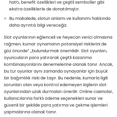
hattı, benefit özellikleri ve çeşitli semboller gibi
ekstra özelliklerle de donatılmıştır.
Bu makalede, slotun anlamı ve kullanımı hakkında
daha ayrıntılı bilgi vereceğiz.
Slot oyunlarının eğlenceli ve heyecan verici olmasına
rağmen, kumar oynamanın potansiyel risklerini de
göz önünde” „bulundurmak önemlidir. Slot oyunları,
oyuncuların para yatırarak çeşitli kazanma
kombinasyonlarını denemelerine olanak tanır. Ancak,
bu tür oyunlar aynı zamanda oynayanlar için büyük
bir bağımlılık riski de taşır. Bu nedenle, kumarla ilgili
sorunları olan veya kontrol edemeyen kişilerin slot
oyunlarından uzak durmaları önerilir. Online casinolar,
kullanıcılarına farklı ödeme seçenekleri sunar ve
güvenli bir şekilde para yatırma ve çekme işlemleri
yapmalarına olanak tanır.