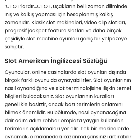
‘CTOT’lardır…CTOT, uçakların belli zaman diliminde
iniş ve kalkış yapması için hesaplanmış kalkış
zamanıdır. Klasik slot makineleri, video clip slotları,
progresif jackpot feature slotları ve daha birçok
çeşidiyle slot machine oyunları geniş bir yelpazeye
sahiptir.
Slot Amerikan İngilizcesi Sözlüğü
Oyuncular, online casinolarda slot oyunları dışında
birçok farklı oyunu da oynayabilirler. Slot oyunlarının
nasıl oynandığına ve slot terminolojisine ilişkin temel
bilgileri bulacaksınız. Slot oyunlarının kuralları
genellikle basittir, ancak bazı terimlerin anlamını
bilmek önemlidir. Bu bölümde, nasıl oynanacağına
dair adım adım rehber empieza yaygın kullanılan
terimlerin açıklamaları yer alır. Tek bir makinelerde
oynamak, o makinedeki kazanma şansınızı artırabilir.