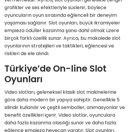
grafikler ve ses efektleriyle süslenir, böylece
oyuncuların oyun sırasında eğlenceli bir deneyim
yaşaması sağlanır. Slot oyunları, büyük ikramiyeler
empieza ödüller kazanma şansı dahil olmak üzere
birçok farklı özellik sunar. Ayrıca, bu makalede slot
oyunlarının stratejileri ve taktikleri, eğlencesi ve
riskleri de ele alındı.
Türkiye’de On-line Slot
Oyunları
Video slotları, geleneksel klasik slot makinelerine
göre daha modern bir yapıya sahiptir. Genellikle 5
silindir kullanılır ve çeşitli semboller, animasyonlar ve
benefit özellikleri içerir. Video slotlar, oyunculara
daha fazla kazanma olasılığı sunar ve daha fazla
eğlence empieza heyecan yaratır. Slot oyunları,