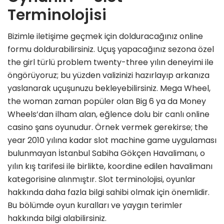
Terminolojisi
Bizimle iletişime geçmek için dolduracağınız online
formu doldurabilirsiniz. Uçuş yapacağınız sezona özel
the girl türlü problem twenty-three yılın deneyimi ile
öngörüyoruz; bu yüzden valizinizi hazırlayıp arkanıza
yaslanarak uçuşunuzu bekleyebilirsiniz. Mega Wheel,
the woman zaman popüler olan Big 6 ya da Money
Wheels’dan ilham alan, eğlence dolu bir canlı online
casino şans oyunudur. Örnek vermek gerekirse; the
year 2010 yılına kadar slot machine game uygulaması
bulunmayan İstanbul Sabiha Gökçen Havalimanı, o
yılın kış tarifesi ile birlikte, koordine edilen havalimanı
kategorisine alınmıştır. Slot terminolojisi, oyunlar
hakkında daha fazla bilgi sahibi olmak için önemlidir.
Bu bölümde oyun kuralları ve yaygın terimler
hakkında bilgi alabilirsiniz.