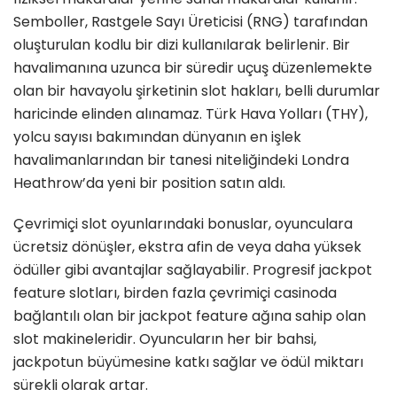
Semboller, Rastgele Sayı Üreticisi (RNG) tarafından
oluşturulan kodlu bir dizi kullanılarak belirlenir. Bir
havalimanına uzunca bir süredir uçuş düzenlemekte
olan bir havayolu şirketinin slot hakları, belli durumlar
haricinde elinden alınamaz. Türk Hava Yolları (THY),
yolcu sayısı bakımından dünyanın en işlek
havalimanlarından bir tanesi niteliğindeki Londra
Heathrow’da yeni bir position satın aldı.
Çevrimiçi slot oyunlarındaki bonuslar, oyunculara
ücretsiz dönüşler, ekstra afin de veya daha yüksek
ödüller gibi avantajlar sağlayabilir. Progresif jackpot
feature slotları, birden fazla çevrimiçi casinoda
bağlantılı olan bir jackpot feature ağına sahip olan
slot makineleridir. Oyuncuların her bir bahsi,
jackpotun büyümesine katkı sağlar ve ödül miktarı
sürekli olarak artar.