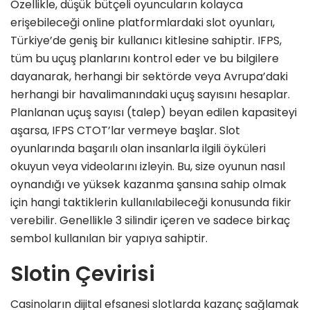
Özellikle, düşük bütçeli oyuncuların kolayca
erişebileceği online platformlardaki slot oyunları,
Türkiye’de geniş bir kullanıcı kitlesine sahiptir. IFPS,
tüm bu uçuş planlarını kontrol eder ve bu bilgilere
dayanarak, herhangi bir sektörde veya Avrupa’daki
herhangi bir havalimanındaki uçuş sayısını hesaplar.
Planlanan uçuş sayısı (talep) beyan edilen kapasiteyi
aşarsa, IFPS CTOT’lar vermeye başlar. Slot
oyunlarında başarılı olan insanlarla ilgili öyküleri
okuyun veya videolarını izleyin. Bu, size oyunun nasıl
oynandığı ve yüksek kazanma şansına sahip olmak
için hangi taktiklerin kullanılabileceği konusunda fikir
verebilir. Genellikle 3 silindir içeren ve sadece birkaç
sembol kullanılan bir yapıya sahiptir.
Slotin Çevirisi
Casinoların dijital efsanesi slotlarda kazanç sağlamak