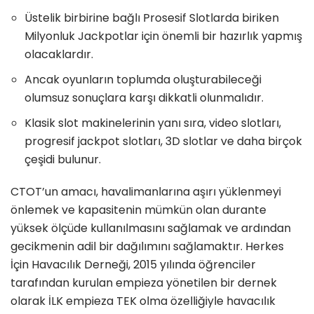
Üstelik birbirine bağlı Prosesif Slotlarda biriken
Milyonluk Jackpotlar için önemli bir hazırlık yapmış
olacaklardır.
Ancak oyunların toplumda oluşturabileceği
olumsuz sonuçlara karşı dikkatli olunmalıdır.
Klasik slot makinelerinin yanı sıra, video slotları,
progresif jackpot slotları, 3D slotlar ve daha birçok
çeşidi bulunur.
CTOT’un amacı, havalimanlarına aşırı yüklenmeyi
önlemek ve kapasitenin mümkün olan durante
yüksek ölçüde kullanılmasını sağlamak ve ardından
gecikmenin adil bir dağılımını sağlamaktır. Herkes
İçin Havacılık Derneği, 2015 yılında öğrenciler
tarafından kurulan empieza yönetilen bir dernek
olarak İLK empieza TEK olma özelliğiyle havacılık