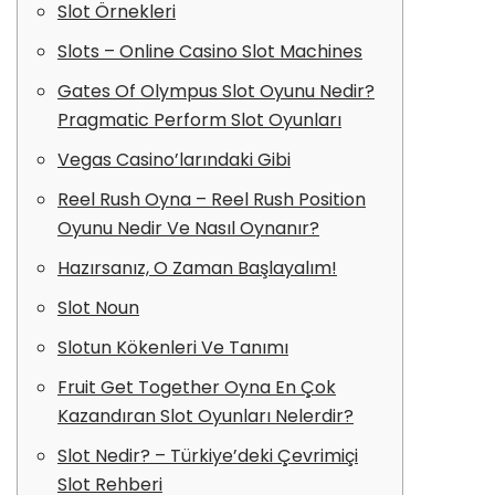
Slot Örnekleri
Slots – Online Casino Slot Machines
Gates Of Olympus Slot Oyunu Nedir?
Pragmatic Perform Slot Oyunları
Vegas Casino’larındaki Gibi
Reel Rush Oyna – Reel Rush Position
Oyunu Nedir Ve Nasıl Oynanır?
Hazırsanız, O Zaman Başlayalım!
Slot Noun
Slotun Kökenleri Ve Tanımı
Fruit Get Together Oyna En Çok
Kazandıran Slot Oyunları Nelerdir?
Slot Nedir? – Türkiye’deki Çevrimiçi
Slot Rehberi