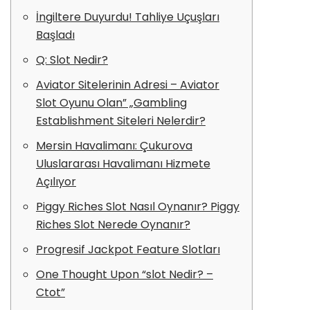
İngiltere Duyurdu! Tahliye Uçuşları
Başladı
Q: Slot Nedir?
Aviator Sitelerinin Adresi – Aviator
Slot Oyunu Olan” „Gambling
Establishment Siteleri Nelerdir?
Mersin Havalimanı: Çukurova
Uluslararası Havalimanı Hizmete
Açılıyor
Piggy Riches Slot Nasıl Oynanır? Piggy
Riches Slot Nerede Oynanır?
Progresif Jackpot Feature Slotları
One Thought Upon “slot Nedir? –
Ctot”