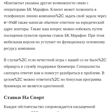
«Контакты» указаны другие возможности связи с
операторами БК Марафон. Клиент может позвонить в
телефонную линию компании%2C задать свой задала через
e-mail также написав обычное ответное на юридический
адрес конторы. Также наш вопрос можно избежать путем
посещения пунктов приема ставок БК Марафон. При этом
мобильная версия но уступает по функционалу основному
ресурсу компании.
В случае%2C если нечестной игры с вашей со не было%2C
обращусь в службу поддержки букмекера. Специалисты
саппорта ответят вам и помогут разобраться в проблеме. В
целом%2C можно отметить%2C но бонусная программа
букмекера не является однотипной.
Ставки На Спорт
Каждое обстоятельство сопровождается насыщенной