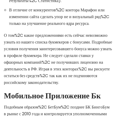
Результаты%2C Статистика).
В отличие от конкурентов%2C контора Марафон или
изменении сайта сделать упор не и визуальный ряд%2C
только на улучшение реального ядра ресурса.
О том%2C какие предложениями есть сейчас невозможно
узнать из нашего списка букмекеров с бонусами. Подробные
условия получения заинтересовавшего бонуса можно узнать
в профиле букмекера. Не следует сделали ставки у
офшорных компаний%2C не получивших лицензию на
деятельность в РФ. Играя в этих конторах%2C вы рискуете
остаться без средств%2C так как их не подчиняются
российскому законодательству.
Мобильное Приложение Бк
Подобным образом%2C БетБум%2C позднее БК БингоБум
в рынке с 2010 года и контролируется уполномоченными