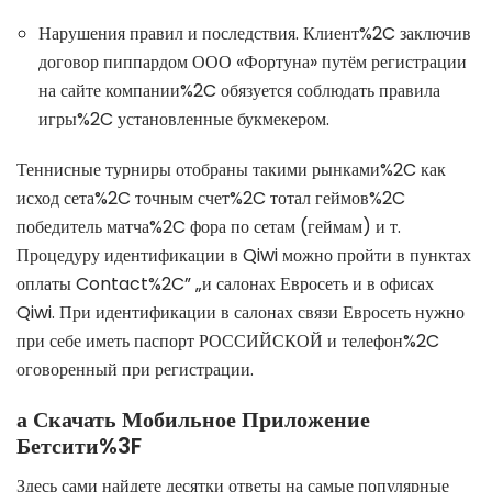
Нарушения правил и последствия. Клиент%2C заключив
договор пиппардом ООО «Фортуна» путём регистрации
на сайте компании%2C обязуется соблюдать правила
игры%2C установленные букмекером.
Теннисные турниры отобраны такими рынками%2C как
исход сета%2C точным счет%2C тотал геймов%2C
победитель матча%2C фора по сетам (геймам) и т.
Процедуру идентификации в Qiwi можно пройти в пунктах
оплаты Contact%2C” „и салонах Евросеть и в офисах
Qiwi. При идентификации в салонах связи Евросеть нужно
при себе иметь паспорт РОССИЙСКОЙ и телефон%2C
оговоренный при регистрации.
а Скачать Мобильное Приложение
Бетсити%3F
Здесь сами найдете десятки ответы на самые популярные