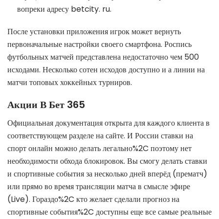
вопреки адресу betcity. ru.
После установки приложения игрок может вернуть
первоначальные настройки своего смартфона. Роспись
футбольных матчей представлена недостаточно чем 500
исходами. Несколько сотен исходов доступно и а линии на
матчи топовых хоккейных турниров.
Акции В Бет 365
Официальная документация открыта для каждого клиента в
соответствующем разделе на сайте. И России ставки на
спорт онлайн можно делать легально%2C поэтому нет
необходимости обхода блокировок. Вы смогу делать ставки
и спортивные события за несколько дней вперёд (прематч)
или прямо во время трансляции матча в смысле эфире
(Live). Гораздо%2C кто желает сделали прогноз на
спортивные события%2C доступны еще все самые реальные