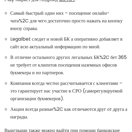
Самый быстрый один них – посещение онлайн-
чата%2C для чего достаточно просто нажать на кнопку
внизу справа.
Legalbet следит и новой БК а оперативно добавляет в
сайт всю актуальный информацию по мной.
В отличие остального других легальных БК%2C бет 365
не требует от клиентов посещения наземных офисов
букмекера и но партнеров.
Компания всегда честно рассчитывается с клиентами –
это гарантирует нас участие в СРО (саморегулируемой
организации букмекеров).
Акции всегда разные%2C как отличаются друг от друга а
награды.
Выигрыши также можно выйти при помощи банковские