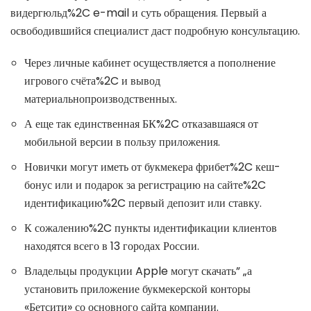
видергюльд%2C e-mail и суть обращения. Первый а
освободившийся специалист даст подробную консультацию.
Через личные кабинет осуществляется а пополнение
игрового счёта%2C и вывод
материальнопроизводственных.
А еще так единственная БК%2C отказавшаяся от
мобильной версии в пользу приложения.
Новички могут иметь от букмекера фрибет%2C кеш-
бонус или и подарок за регистрацию на сайте%2C
идентификацию%2C первый депозит или ставку.
К сожалению%2C пункты идентификации клиентов
находятся всего в 13 городах России.
Владельцы продукции Apple могут скачать” „а
установить приложение букмекерской конторы
«Бетсити» со основного сайта компании.