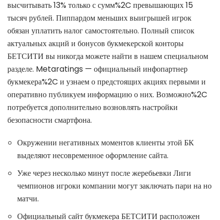
высчитывать 13% только с сумм%2C превышающих 15
тысяч рублей. Пиппардом меньших выигрышей игрок
обязан уплатить налог самостоятельно. Полный список
актуальных акций и бонусов букмекерской конторы
БЕТСИТИ вы никогда можете найти в нашем специальном
разделе. Metaratings — официальный инфопартнер
букмекера%2C и узнаем о предстоящих акциях первыми и
оперативно публикуем информацию о них. Возможно%2C
потребуется дополнительно возновлять настройки
безопасности смартфона.
Окружении негативных моментов клиенты этой БК
выделяют несовременное оформление сайта.
Уже через несколько минут после жеребьевки Лиги
чемпионов игроки компании могут заключать пари на но
матчи.
Официальный сайт букмекера БЕТСИТИ расположен