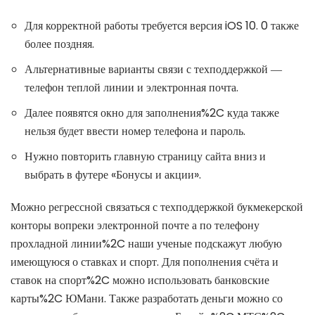
Для корректной работы требуется версия iOS 10. 0 также
более поздняя.
Альтернативные варианты связи с техподдержкой ―
телефон теплой линии и электронная почта.
Далее появятся окно для заполнения%2C куда также
нельзя будет ввести номер телефона и пароль.
Нужно повторить главную страницу сайта вниз и
выбрать в футере «Бонусы и акции».
Можно регрессной связаться с техподдержкой букмекерской
конторы вопреки электронной почте а по телефону
прохладной линии%2C наши ученые подскажут любую
имеющуюся о ставках и спорт. Для пополнения счёта и
ставок на спорт%2C можно использовать банковские
карты%2C ЮМани. Также разработать деньги можно со